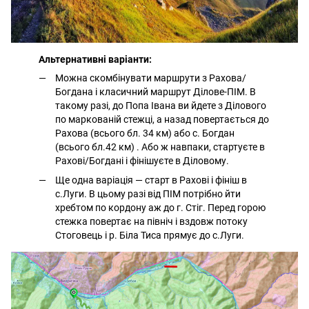
Альтернативні варіанти:
Можна скомбінувати маршрути з Рахова/
Богдана і класичний маршрут Ділове-ПІМ. В
такому разі, до Попа Івана ви йдете з Ділового
по маркованій стежці, а назад повертається до
Рахова (всього бл. 34 км) або с. Богдан
(всього бл.42 км) . Або ж навпаки, стартуєте в
Рахові/Богдані і фінішуєте в Діловому.
Ще одна варіація — старт в Рахові і фініш в
с.Луги. В цьому разі від ПІМ потрібно йти
хребтом по кордону аж до г. Стіг. Перед горою
стежка повертає на північ і вздовж потоку
Стоговець і р. Біла Тиса прямує до с.Луги.