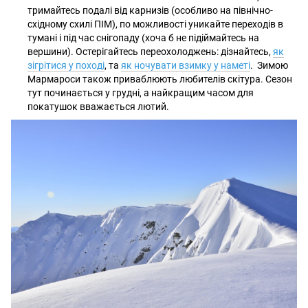
тримайтесь подалі від карнизів (особливо на північно-
східному схилі ПІМ), по можливості уникайте переходів в
тумані і під час снігопаду (хоча б не підіймайтесь на
вершини). Остерігайтесь переохолоджень: дізнайтесь,
як
зігрітися у поході
, та
як ночувати взимку у наметі
. Зимою
Мармароси також приваблюють любителів скітура. Сезон
тут починається у грудні, а найкращим часом для
покатушок вважається лютий.