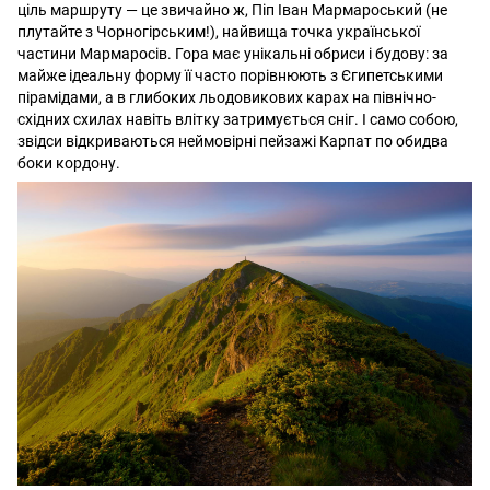
ціль маршруту — це звичайно ж, Піп Іван Мармароський (не
плутайте з Чорногірським!), найвища точка української
частини Мармаросів. Гора має унікальні обриси і будову: за
майже ідеальну форму її часто порівнюють з Єгипетськими
пірамідами, а в глибоких льодовикових карах на північно-
східних схилах навіть влітку затримується сніг. І само собою,
звідси відкриваються неймовірні пейзажі Карпат по обидва
боки кордону.