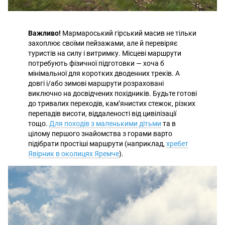
Важливо!
Мармароський гірський масив не тільки
захоплює своїми пейзажами, але й перевіряє
туристів на силу і витримку. Місцеві маршрути
потребують фізичної підготовки — хоча б
мінімальної для коротких дводенних треків. А
довгі і/або зимові маршрути розраховані
виключно на досвідчених похідників. Будьте готові
до тривалих переходів, кам’янистих стежок, різких
перепадів висоти, віддаленості від цивілізації
тощо.
Для походів з маленькими дітьми
та в
цілому першого знайомства з горами варто
підібрати простіші маршрути (наприклад,
хребет
Явірник в околицях Яремче
).