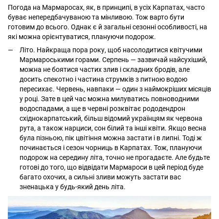
Погода на Мармаросах, як, в принципі, в усіх Карпатах, часто
буває непередбачуваною та мінливою. Тож варто бути
готовим до всього. Однак є й загальні сезонні особливості, на
які можна орієнтуватися, плануючи подорож.
Літо. Найкраща пора року, щоб насолодитися квітучими
Мармароськими горами. Серпень — зазвичай найсухіший,
можна не боятися частих злив і складних бродів, але
досить спекотно і частина струмків з питною водою
пересихає. Червень, навпаки — один з наймокріших місяців
у році. Зате в цей час можна милуватись повноводними
водоспадами, а ще в червні розквітає рододендрон
східнокарпатський, більш відомий українцям як червона
рута, а також нарциси, сон білий та інші квіти. Якщо весна
була пізньою, пік цвітіння можна застати і в липні. Тоді ж
починається і сезон чорниць в Карпатах. Тож, плануючи
подорож на середину літа, точно не прогадаєте. Але будьте
готові до того, що відвідати Мармароси в цей період буде
багато охочих, а сильні зливи можуть застати вас
зненацька у будь-який день літа.