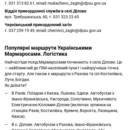
т. 031 313 82 61, email:
mukachevo_zagin@dpsu.gov.ua
Відділ прикордонної служби в селі Ділове
вул. Требушанська, 60, т. 031 323 23 45
Чернівецький прикордонний загін
т. 037 259 19 49, email:
chernivci_zagin@dpsu.gov.ua
Популярні маршрути Українськими
Мармаросами. Логістика
Найчастіше похід Мармаросами починають з села Ділове. Це
— найближчий до ПІМ населений пункт і найзручніша точка
для старту. Але також є маршрути з Рахова та сіл Костилівка,
Луги, Богдан.
Як доїхати?
В Рахів. Поїздом з Києва, Львова, Одеси. Автобусом з
Івано-Франківська, Ужгорода, Солотвино, Мукачевого.
Електричкою Коломия-Ділове (включає зупинки на
станціях Рахів, Костилівка, Яремче, Ворохта, Лазещина,
Кваси).
В с. Ділове. Автобусом з Рахова, Івано-Франківська,