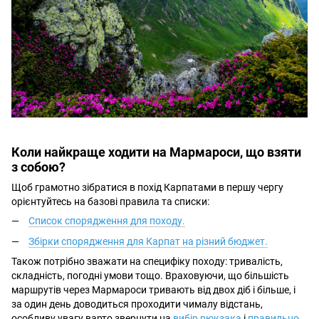
Коли найкраще ходити на Мармароси, що взяти
з собою?
Щоб грамотно зібратися в похід Карпатами в першу чергу
орієнтуйтесь на базові правила та списки:
Список спорядження для походу.
Збірки спорядження для Карпат на різний бюджет.
Також потрібно зважати на специфіку походу: тривалість,
складність, погодні умови тощо. Враховуючи, що більшість
маршрутів через Мармароси тривають від двох діб і більше, і
за один день доводиться проходити чималу відстань,
особливу увагу варто звернути на
вибір рюкзака
і
правильно