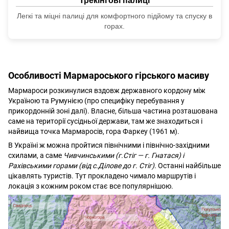
Трекінгові палиці
Легкі та міцні палиці для комфортного підйому та спуску в
горах.
Особливості Мармароського гірського масиву
Мармароси розкинулися вздовж державного кордону між
Україною та Румунією (про специфіку перебування у
прикордонній зоні далі). Власне, більша частина розташована
саме на території сусідньої держави, там же знаходиться і
найвища точка Мармаросів, гора Фаркеу (1961 м).
В Україні ж можна пройтися північними і північно-західними
схилами, а саме
Чивчинськими (г.Стіг — г. Гнатася) і
Рахівськими горами (від с.Ділове до г. Стіг)
. Останні найбільше
цікавлять туристів. Тут прокладено чимало маршрутів і
локація з кожним роком стає все популярнішою.