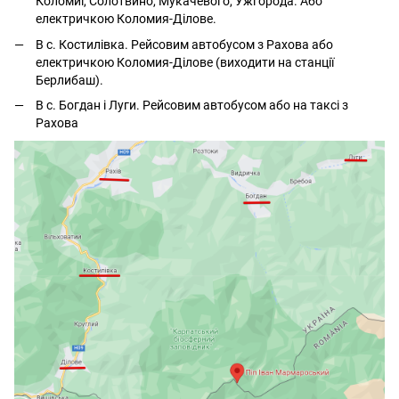
Коломиї, Солотвино, Мукачевого, Ужгорода. Або
електричкою Коломия-Ділове.
В с. Костилівка. Рейсовим автобусом з Рахова або
електричкою Коломия-Ділове (виходити на станції
Берлибаш).
В с. Богдан і Луги. Рейсовим автобусом або на таксі з
Рахова