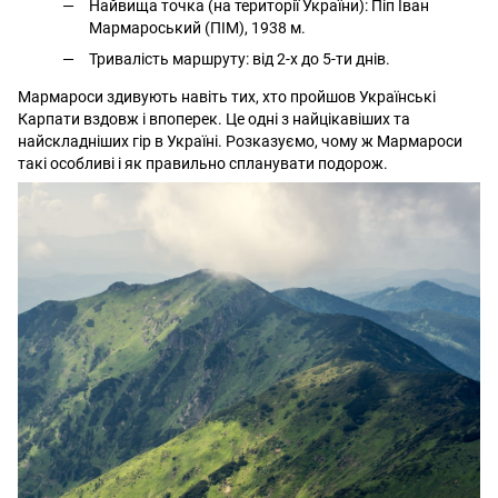
Найвища точка (на території України): Піп Іван
Мармароський (ПІМ), 1938 м.
Тривалість маршруту: від 2-х до 5-ти днів.
Мармароси здивують навіть тих, хто пройшов Українські
Карпати вздовж і впоперек. Це одні з найцікавіших та
найскладніших гір в Україні. Розказуємо, чому ж Мармароси
такі особливі і як правильно спланувати подорож.