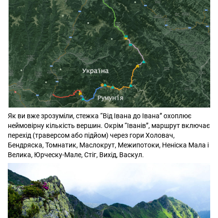
Як ви вже зрозуміли, стежка “Від Івана до Івана” охоплює
неймовірну кількість вершин. Окрім “Іванів”, маршрут включає
перехід (траверсом або підйом) через гори Холовач,
Бендряска, Томнатик, Маслокрут, Межипотоки, Неніска Мала і
Велика, Юрческу-Мале, Стіг, Вихід, Васкул.