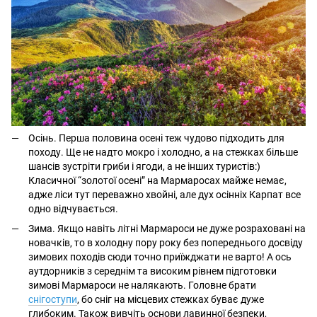
Осінь. Перша половина осені теж чудово підходить для
походу. Ще не надто мокро і холодно, а на стежках більше
шансів зустріти гриби і ягоди, а не інших туристів:)
Класичної “золотої осені” на Мармаросах майже немає,
адже ліси тут переважно хвойні, але дух осінніх Карпат все
одно відчувається.
Зима. Якщо навіть літні Мармароси не дуже розраховані на
новачків, то в холодну пору року без попереднього досвіду
зимових походів сюди точно приїжджати не варто! А ось
аутдорників з середнім та високим рівнем підготовки
зимові Мармароси не налякають. Головне брати
снігоступи
, бо сніг на місцевих стежках буває дуже
глибоким. Також вивчіть основи лавинної безпеки,