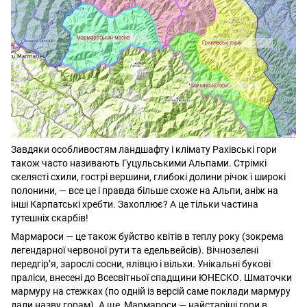
Завдяки особливостям ландшафту і клімату Рахівські гори
також часто називають Гуцульськими Альпами. Стрімкі
скелясті схили, гострі вершини, глибокі долини річок і широкі
полонини, — все це і правда більше схоже на Альпи, аніж на
інші Карпатські хребти. Захоплює? А це тільки частина
тутешніх скарбів!
Мармароси — це також буйство квітів в теплу року (зокрема
легендарної червоної рути та едельвейсів). Вічнозелені
передгір’я, зарослі сосни, ялівцю і вільхи. Унікальні букові
праліси, внесені до Всесвітньої спадщини ЮНЕСКО. Шматочки
мармуру на стежках (по одній із версій саме поклади мармуру
дали назву горам). А ще Мармароси — найстаріші гори в