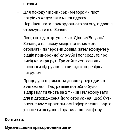
стежки.
Для походу Чивчинськими горами лист
потрібно надсилати на ел.адресу
Чернівецького прикордонного загону, а дозвіл
отримувати в с. Зелене.
Якщо похід стартує не в с. Ділове/Богдан/
Зелене, а в іншому місці, і ви не можете
отримати паперовий дозвіл, зателефонуйте у
відділ прикоронної сліжуби і попередьте про
вихід на маршрут. Тримайте копію заяви і
паспорти під рукою на випадок перевірки
патрулем.
Процедура отримання дозволу періодично
змінюється. Так, раніше потрібно було
відправляти листа за 2 тижні і телефонувати
для підтвердження його отримання. Щоб бути
впевненим у правильності оформлення, варто
уточнити актуальні правила по телефону.
Контакти:
Мукачівський прикордонний загін