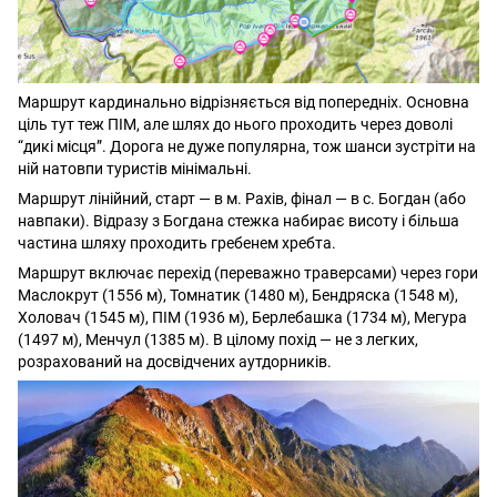
Маршрут кардинально відрізняється від попередніх. Основна
ціль тут теж ПІМ, але шлях до нього проходить через доволі
“дикі місця”. Дорога не дуже популярна, тож шанси зустріти на
ній натовпи туристів мінімальні.
Маршрут лінійний, старт — в м. Рахів, фінал — в с. Богдан (або
навпаки). Відразу з Богдана стежка набирає висоту і більша
частина шляху проходить гребенем хребта.
Маршрут включає перехід (переважно траверсами) через гори
Маслокрут (1556 м), Томнатик (1480 м), Бендряска (1548 м),
Холовач (1545 м), ПІМ (1936 м), Берлебашка (1734 м), Мегура
(1497 м), Менчул (1385 м). В цілому похід — не з легких,
розрахований на досвідчених аутдорників.