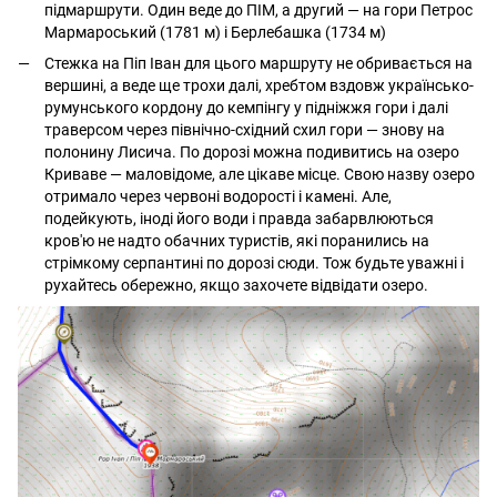
підмаршрути. Один веде до ПІМ, а другий — на гори Петрос
Мармароський (1781 м) і Берлебашка (1734 м)
Стежка на Піп Іван для цього маршруту не обривається на
вершині, а веде ще трохи далі, хребтом вздовж українсько-
румунського кордону до кемпінгу у підніжжя гори і далі
траверсом через північно-східний схил гори — знову на
полонину Лисича. По дорозі можна подивитись на озеро
Криваве — маловідоме, але цікаве місце. Свою назву озеро
отримало через червоні водорості і камені. Але,
подейкують, іноді його води і правда забарвлюються
кров'ю не надто обачних туристів, які поранились на
стрімкому серпантині по дорозі сюди. Тож будьте уважні і
рухайтесь обережно, якщо захочете відвідати озеро.