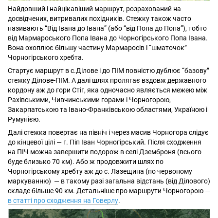
Найдовший і найцікавіший маршрут, розрахований на
досвідчених, витривалих похідників. Стежку також часто
називають “Від Івана до Івана” (або “від Попа до Попа”), тобто
від Мармароського Попа Івана до Чорногірського Попа Івана.
Вона охоплює більшу частину Мармаросів і “шматочок”
Чорногірського хребта.
Стартує маршрут в с.Ділове і до ПІМ повністю дублює “базову”
стежку Ділове-ПІМ. А далі шлях пролягає вздовж державного
кордону аж до гори Стіг, яка одночасно являється межею між
Рахівськими, Чивчинськими горами і Чорногорою,
Закарпатською та Івано-Франківською областями, Україною і
Румунією.
Далі стежка повертає на північ і через масив Чорногора слідує
до кінцевої цілі — г. Піп Іван Чорногірський. Після сходження
на ПІЧ можна завершити подорож в селі Дземброня (всього
буде близько 70 км). Або ж продовжити шлях по
Чорногірському хребту аж до с. Лазещина (по червоному
маркуванню) — в такому разі загальна відстань (від Ділового)
складе більше 90 км. Детальніше про маршрути Чорногорою —
в статті про сходження на Говерлу
.