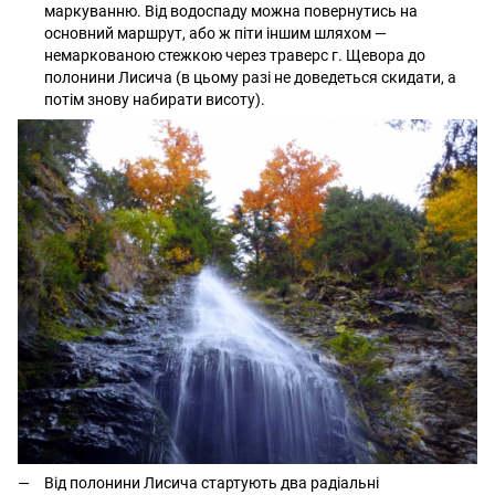
маркуванню. Від водоспаду можна повернутись на
основний маршрут, або ж піти іншим шляхом —
немаркованою стежкою через траверс г. Щевора до
полонини Лисича (в цьому разі не доведеться скидати, а
потім знову набирати висоту).
Від полонини Лисича стартують два радіальні