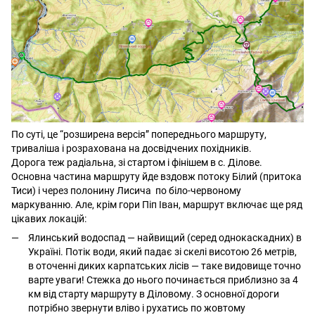
По суті, це “розширена версія” попереднього маршруту,
триваліша і розрахована на досвідчених похідників.
Дорога теж радіальна, зі стартом і фінішем в с. Ділове.
Основна частина маршруту йде вздовж потоку Білий (притока
Тиси) і через полонину Лисича по біло-червоному
маркуванню. Але, крім гори Піп Іван, маршрут включає ще ряд
цікавих локацій:
Ялинський водоспад — найвищий (серед однокаскадних) в
Україні. Потік води, який падає зі скелі висотою 26 метрів,
в оточенні диких карпатських лісів — таке видовище точно
варте уваги! Стежка до нього починається приблизно за 4
км від старту маршруту в Діловому. З основної дороги
потрібно звернути вліво і рухатись по жовтому