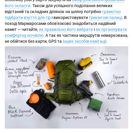
його скласти
. Також для успішного подолання великих
відстаней та складних ділянок на шляху потрібно
грамотно
підібрати взуття для гір
і використовувати
трекінгові палиці
. В
поході Мармаросами обов'язково знадобиться надійний
намет — читайте,
як правильно його вибрати
і
як організувати
комфортну ночівлю
. А так як частина маршрутів немаркована,
не обійтися без карти, GPS та
інших засобів навігації
.