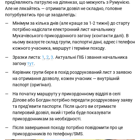
пред'являють патрулю на ділянках, що межують з Румунією.
Але не лякайтесь — отримати дозвіл не складно, головне
потурбуватись про це заздалегідь:
Мінімум за кілька днів (але краще за 1-2 тижні) до старту
потрібно надіслати електронний лист начальнику
Мукачівського прикордонного загону (контакти далі). В
ньому вказуєте склад групи, паспортні дані, адрес і телефон
кожного учасника, маршрут і терміни походу.
Зразки листа:
1
,
2
,
3
. Актуальні ПІБ і звання начальника
загону
тут
.
Керівник групи бере в похід роздрукований лист з заявою
на отримання дозволу, кожен учасник — внутрішній
паспорт (оригінал).
На початку маршруту у прикордонному відділі в селі
Ділове або Богдан потрібно передати роздруковану заяву
та пред’явити паспорти. Після цього ви отримаєте
паперовий дозвіл, який і треба буде показувати
прикордонникам за необхідності.
Після завершення походу потрібно повідомити про це
прикордонників по телефону/SMS.