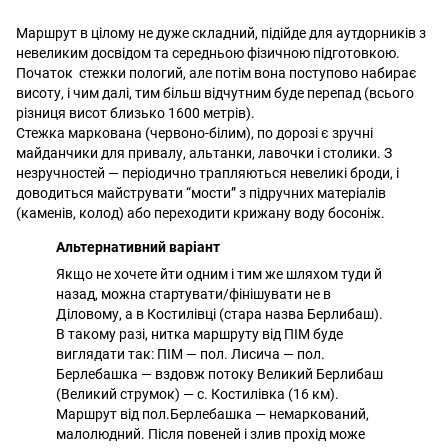
Маршрут в цілому не дуже складний, підійде для аутдорників з
невеликим досвідом та середньою фізичною підготовкою.
Початок стежки пологий, але потім вона поступово набирає
висоту, і чим далі, тим більш відчутним буде перепад (всього
різниця висот близько 1600 метрів).
Стежка маркована (червоно-білим), по дорозі є зручні
майданчики для привалу, альтанки, лавочки і столики. З
незручностей — періодично трапляються невеликі броди, і
доводиться майструвати “мости” з підручних матеріалів
(каменів, колод) або переходити крижану воду босоніж.
Альтернативний варіант
Якщо не хочете йти одним і тим же шляхом туди й
назад, можна стартувати/фінішувати не в
Діловому, а в Костилівці (стара назва Берлибаш).
В такому разі, нитка маршруту від ПІМ буде
виглядати так: ПІМ — пол. Лисича — пол.
Берлебашка — вздовж потоку Великий Берлибаш
(Великий струмок) — с. Костилівка (16 км).
Маршрут від пол.Берлебашка — немаркований,
малолюдний. Після повеней і злив прохід може