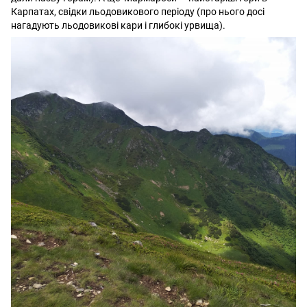
Карпатах, свідки льодовикового періоду (про нього досі
нагадують льодовикові кари і глибокі урвища).