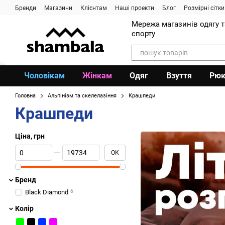
Перейти до основного контенту
Бренди
Магазини
Клієнтам
Наші проекти
Блог
Розмірні сітки
Мережа магазинів одягу 
спорту
Чоловікам
Жінкам
Одяг
Взуття
Рюк
Головна
Альпінізм та скелелазіння
Крашпеди
Крашпеди
Ціна, грн
Від Ціна, грн
До Ціна, грн
ОК
Бренд
Black Diamond
6
Колір