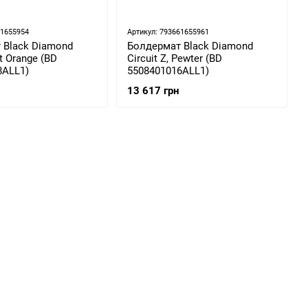
61655954
Артикул: 793661655961
 Black Diamond
Болдермат Black Diamond
st Orange (BD
Circuit Z, Pewter (BD
8ALL1)
5508401016ALL1)
13 617 грн