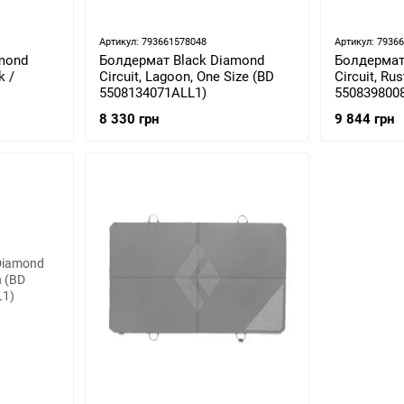
Артикул: 793661578048
Артикул: 7936
mond
Болдермат Black Diamond
Болдермат
k /
Circuit, Lagoon, One Size (BD
Circuit, Ru
5508134071ALL1)
550839800
8 330 грн
9 844 грн