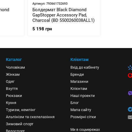
Артикул: 793661732693
mond
Болдермат Black Diamond
D
GapStopper Accessory Pad,
Charcoal (BD 5500260038ALL1)
5 198 грн
Каталог
Клієнтам
Чоловікам
Вхід до кабінету
Жінкам
Бренди
Одяг
Магазини
Взуття
Клієнтам
Рюкзаки
Наші проекти
Кухня
Блог
Туризм, кемпінг
Мапа сайту
Альпінізм та скелелазіння
Розмірні сітки
Зимовий спорт
Ми в соцмережах
Велоспорт