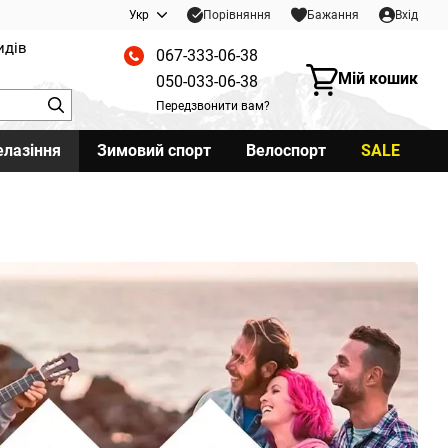
Порівняння
Укр
Бажання
Вхід
идів
067-333-06-38
Мій кошик
050-033-06-38
Передзвонити вам?
елазіння
Зимовий спорт
Велоспорт
SALE