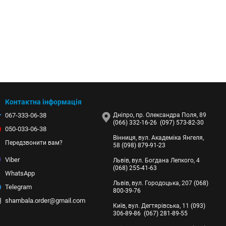
Контактна інформація
067-333-06-38
Дніпро, пр. Олександра Поля, 89
(066) 332-16-26
(097) 573-82-30
050-033-06-38
Вінниця, вул. Академіка Янгеля,
Передзвонити вам?
58
(098) 879-91-23
Viber
Львів, вул. Богдана Лепкого, 4
(068) 255-41-63
WhatsApp
Львів, вул. Городоцька, 207
(068)
Telegram
800-39-76
shambala.order@gmail.com
Київ, вул. Дегтярівська, 11
(093)
306-89-86
(067) 281-89-55