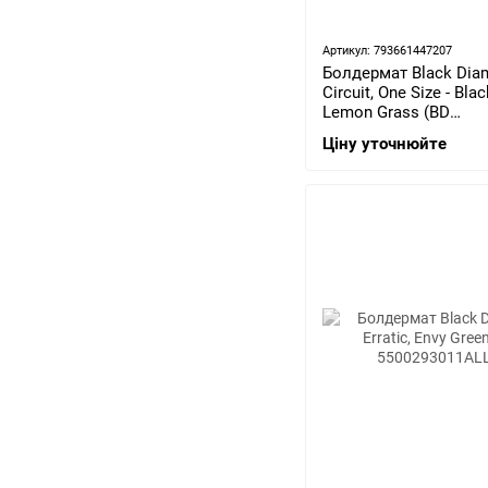
Артикул: 793661447207
Болдермат Black Dia
Circuit, One Size - Blac
Lemon Grass (BD
5508129037ALL1)
Ціну уточнюйте