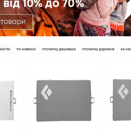
рністю
по новизні
спочатку дешевше
спочатку дорожче
за на