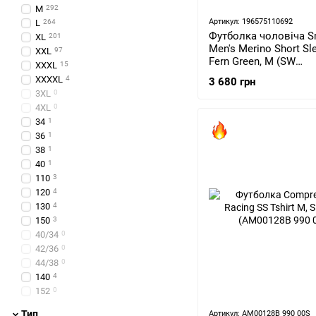
M
292
Артикул: 196575110692
L
264
Футболка чоловіча S
XL
201
Men's Merino Short Sl
XXL
97
Fern Green, M (SW
XXXL
15
SW016948.N06-M)
XXXXL
4
3 680 грн
3XL
0
4XL
0
34
1
36
1
38
1
40
1
110
3
120
4
130
4
150
3
40/34
0
42/36
0
44/38
0
140
4
152
0
Тип
Артикул: AM00128B 990 00S