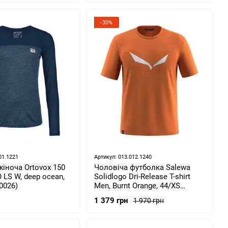
−30%
01.1221
Артикул: 013.012.1240
іноча Ortovox 150
Чоловіча футболка Salewa
LS W, deep ocean,
Solidlogo Dri-Release T-shirt
0026)
Men, Burnt Orange, 44/XS
(27018/4530 44/XS)
1 379 грн
1 970 грн