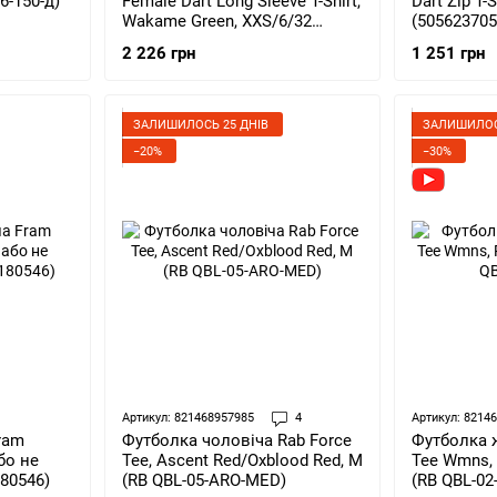
6-150-д)
Female Dart Long Sleeve T-Shirt,
Dart Zip T-S
Wakame Green, XXS/6/32
(505623705
(5056237077686)
2 226 грн
1 251 грн
ЗАЛИШИЛОСЬ 25 ДНІВ
ЗАЛИШИЛОС
−20%
−30%
Артикул: 821468957985
4
Артикул: 8214
ram
Футболка ж
Футболка чоловіча Rab Force
бо не
Tee Wmns, R
Tee, Ascent Red/Oxblood Red, M
180546)
(RB QBL-02
(RB QBL-05-ARO-MED)