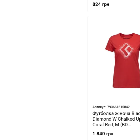
824 грн
Артикул: 793661615842
Футболка жіноча Bla
Diamond W Chalked Up
Coral Red, M (BD
7524196050MED1)
1 840 грн