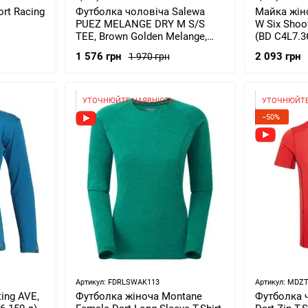
rt Racing
Футболка чоловіча Salewa
Майка жін
PUEZ MELANGE DRY M S/S
W Six Shoot
TEE, Brown Golden Melange,
(BD C4L7.3
52/XL (26537/7246 52/XL)
1 576 грн
2 093 грн
1 970 грн
УТОЧНЮЙТЕ НАЯВНІСТЬ
УТОЧНЮЙТЕ
−50%
Артикул: FDRLSWAK113
Артикул: MDZ
ing AVE,
Футболка жіноча Montane
Футболка 