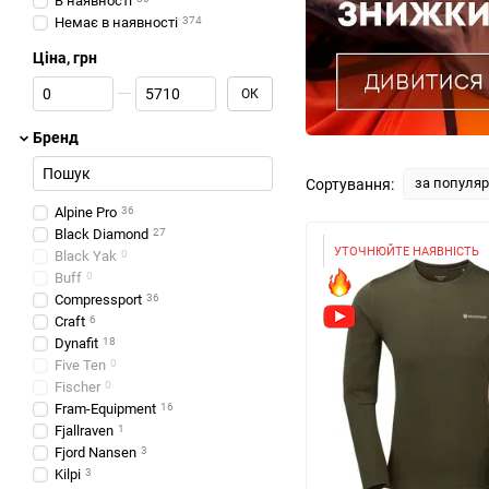
В наявності
Немає в наявності
374
Ціна, грн
Від Ціна, грн
До Ціна, грн
ОК
Бренд
за популя
Сортування:
Alpine Pro
36
Black Diamond
27
УТОЧНЮЙТЕ НАЯВНІСТЬ
Black Yak
0
Buff
0
Compressport
36
Craft
6
Dynafit
18
Five Ten
0
Fischer
0
Fram-Equipment
16
Fjallraven
1
Fjord Nansen
3
Kilpi
3