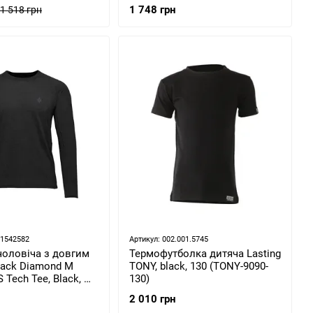
YL4X.015-L)
1 748 грн
1 518 грн
61542582
Артикул: 002.001.5745
чоловіча з довгим
Термофутболка дитяча Lasting
lack Diamond M
TONY, black, 130 (TONY-9090-
S Tech Tee, Black, M
130)
00002MED1)
2 010 грн