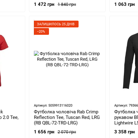
1 063 грн
1 472 грн
1 840 грн
ЗАЛИШИЛОСЬ 25 ДНІВ
−20%
Артикул: 5059913116020
Артикул: 7936
ck
Футболка чоловіча Rab Crimp
Футболка 
 2.0 Tee,
Reflection Tee, Tuscan Red, LRG
рукавом B
(RB QBL-72-TRD-LRG)
Lightwire L
(BD 75309
1 656 грн
3 358 грн
2 070 грн