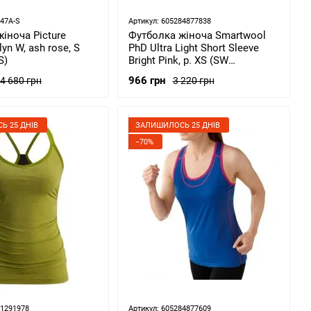
47A-S
Артикул: 605284877838
іноча Picture
Футболка жіноча Smartwool
yn W, ash rose, S
PhD Ultra Light Short Sleeve
S)
Bright Pink, р. XS (SW
SO134.684-XS)
966 грн
4 680 грн
3 220 грн
Ь 25 ДНІВ
ЗАЛИШИЛОСЬ 25 ДНІВ
−70%
61291978
Артикул: 605284877609