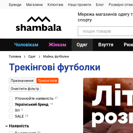
Перейти до основного контенту
Бренди
Магазини
Клієнтам
Наші проекти
Блог
Розмірні сітки
Мережа магазинів одягу 
спорту
Чоловікам
Жінкам
Одяг
Взуття
Рюк
Головна
Одяг
Майки, футболки
Трекінгові футболки
Призначення:
Трекінгові
Очистити фільтр
Уточнюйте наявність
47
Український бренд
16
Хіт
5
SALE
26
Наявність
86