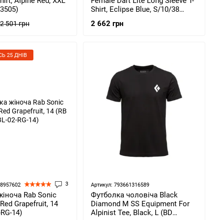
hirt, Alpine Red, XXL
Female Dart Lite Long Sleeve T-
3505)
Shirt, Eclipse Blue, S/10/38
(5056601008353)
2 662 грн
2 501 грн
Ь 25 ДНІВ
3
68957602
Артикул: 793661316589
іноча Rab Sonic
Футболка чоловіча Black
ed Grapefruit, 14
Diamond M SS Equipment For
-RG-14)
Alpinist Tee, Black, L (BD