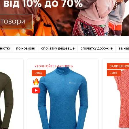
рністю
по новизні
спочатку дешевше
спочатку дорожче
за на
УТОЧНЮЙТЕ НАЯВНІСТЬ
ЗАЛИШИЛОС
−30%
−70%