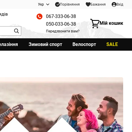
Порівняння
Укр
Бажання
Вхід
идів
067-333-06-38
Мій кошик
050-033-06-38
Передзвонити вам?
елазіння
Зимовий спорт
Велоспорт
SALE