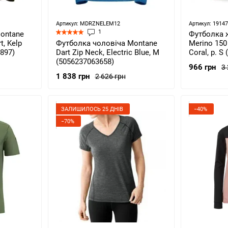
Артикул: MDRZNELEM12
Артикул: 1914
1
ontane
Футболка 
t, Kelp
Футболка чоловіча Montane
Merino 150 
2897)
Dart Zip Neck, Electric Blue, M
Coral, р. S
(5056237063658)
966 грн
3
1 838 грн
2 626 грн
ЗАЛИШИЛОСЬ 25 ДНІВ
−40%
−70%