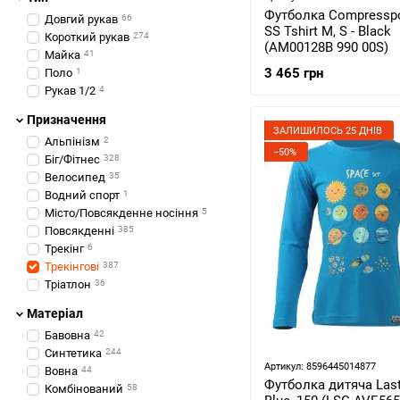
Футболка Compresspo
Довгий рукав
66
SS Tshirt M, S - Black
Короткий рукав
274
(AM00128B 990 00S)
Майка
41
3 465 грн
Поло
1
Рукав 1/2
4
Призначення
ЗАЛИШИЛОСЬ 25 ДНІВ
Альпінізм
2
−50%
Біг/Фітнес
328
Велосипед
35
Водний спорт
1
Місто/Повсякденне носіння
5
Повсякденні
385
Трекінг
6
Трекінгові
387
Тріатлон
36
Матеріал
Бавовна
42
Синтетика
244
Артикул: 8596445014877
Вовна
44
Футболка дитяча Last
Комбінований
58