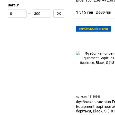
Blue, 150 (LSG AVE565
Вага, г
Від Вага, г
До Вага, г
1 315 грн
2 630 грн
ОК
УКРАЇНСЬКИЙ БРЕНД
Артикул: 18180546
Футболка чоловіча F
Equipment Боріться а
беріться, Black, S (18