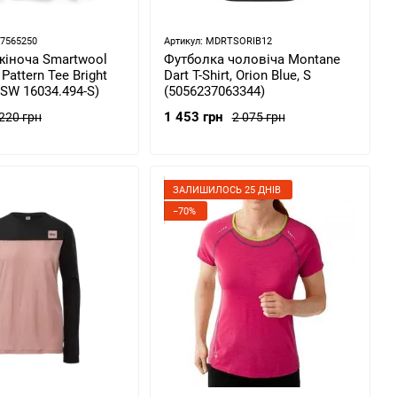
77565250
Артикул: MDRTSORIB12
жіноча Smartwool
Футболка чоловіча Montane
Pattern Tee Bright
Dart T-Shirt, Orion Blue, S
 (SW 16034.494-S)
(5056237063344)
1 453 грн
 220 грн
2 075 грн
ЗАЛИШИЛОСЬ 25 ДНІВ
−70%