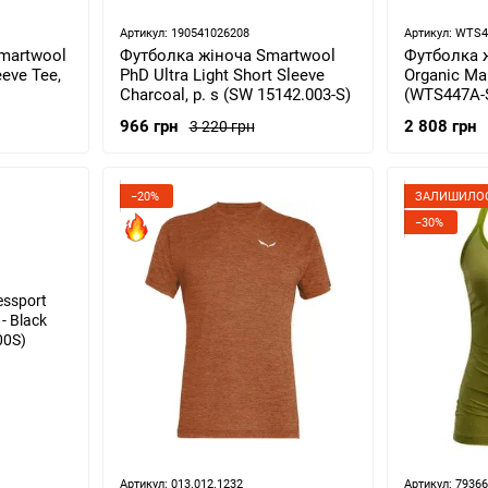
Артикул: 190541026208
Артикул: WTS4
martwool
Футболка жіноча Smartwool
Футболка ж
eeve Tee,
PhD Ultra Light Short Sleeve
Organic Mal
Charcoal, р. s (SW 15142.003-S)
(WTS447A-
966 грн
2 808 грн
3 220 грн
−20%
ЗАЛИШИЛОС
−30%
Артикул: 013.012.1232
Артикул: 7936