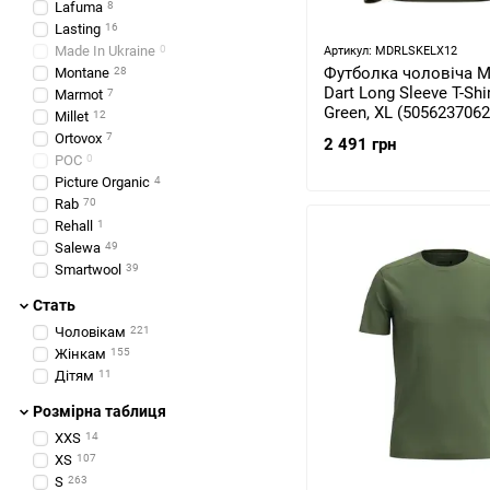
Lafuma
8
Lasting
16
Made In Ukraine
0
Артикул: MDRLSKELX12
Футболка чоловіча M
Montane
28
Dart Long Sleeve T-Shir
Marmot
7
Green, XL (505623706
Millet
12
Ortovox
7
2 491 грн
POC
0
Picture Organic
4
Rab
70
Rehall
1
Salewa
49
Smartwool
39
Стать
Чоловікам
221
Жінкам
155
Дітям
11
Розмірна таблиця
XXS
14
XS
107
S
263