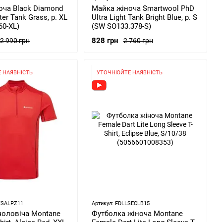
оча Black Diamond
Майка жіноча Smartwool PhD
er Tank Grass, р. XL
Ultra Light Tank Bright Blue, р. S
60-XL)
(SW SO133.378-S)
828 грн
2 990 грн
2 760 грн
 НАЯВНІСТЬ
УТОЧНЮЙТЕ НАЯВНІСТЬ
TSALPZ11
Артикул: FDLLSECLB15
чоловіча Montane
Футболка жіноча Montane