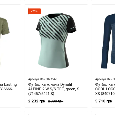
−20%
Артикул: 016.002.2760
Артикул: 025.0
а Lasting
Футболка жіноча Dynafit
Футболка ж
LY-6666-
ALPINE 2 W S/S TEE, green, S
COOL LOGO 
(71457/5421 S)
XS (840710
2 232 грн
5 710 грн
2 790 грн