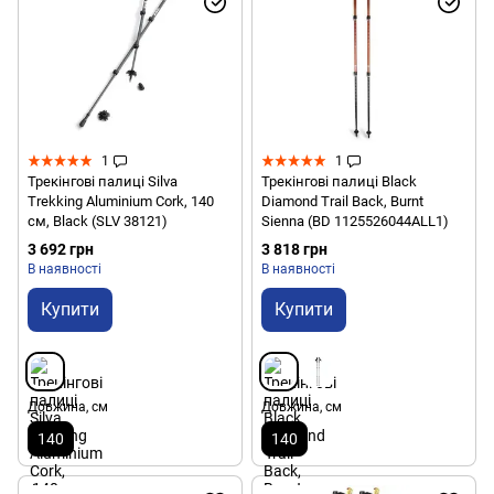
1
1
Трекінгові палиці Silva
Трекінгові палиці Black
Trekking Aluminium Cork, 140
Diamond Trail Back, Burnt
см, Black (SLV 38121)
Sienna (BD 1125526044ALL1)
3 692 грн
3 818 грн
В наявності
В наявності
Купити
Купити
Довжина, см
Довжина, см
140
140