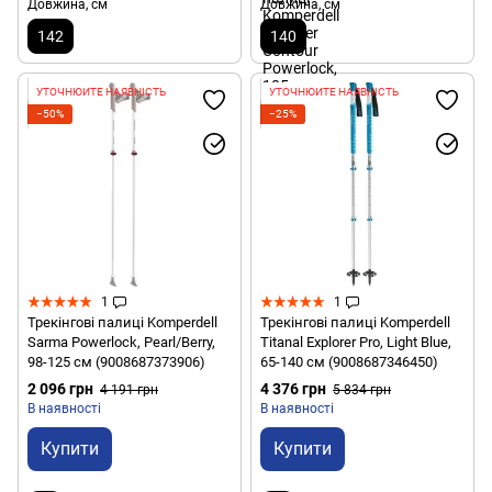
Довжина, см
Довжина, см
142
140
УТОЧНЮЙТЕ НАЯВНІСТЬ
УТОЧНЮЙТЕ НАЯВНІСТЬ
−50%
−25%
1
1
Трекінгові палиці Komperdell
Трекінгові палиці Komperdell
Sarma Powerlock, Pearl/Berry,
Titanal Explorer Pro, Light Blue,
98-125 см (9008687373906)
65-140 см (9008687346450)
2 096 грн
4 376 грн
4 191 грн
5 834 грн
В наявності
В наявності
Купити
Купити