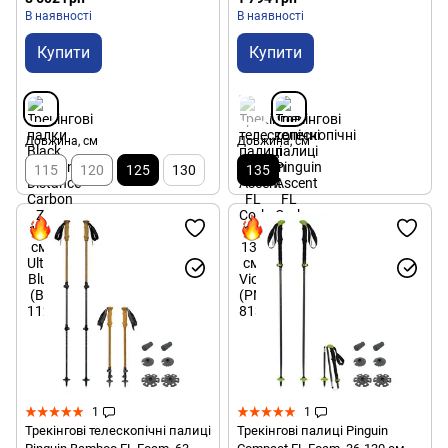
В наявності
В наявності
Купити
Купити
Довжина, см
Довжина, см
115
120
125
130
135
1
1
Трекінгові телескопічні палиці
Трекінгові палиці Pinguin