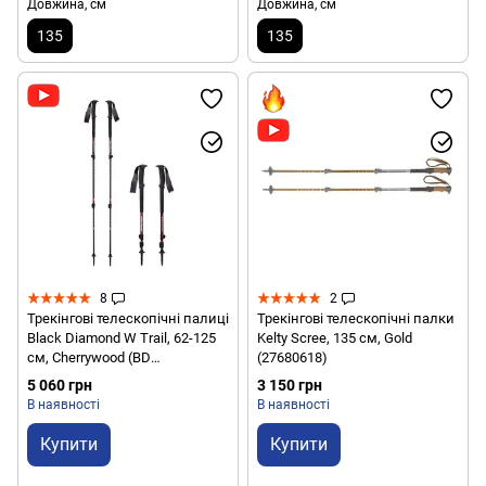
Довжина, см
Довжина, см
135
135
8
2
Трекінгові телескопічні палиці
Трекінгові телескопічні палки
Black Diamond W Trail, 62-125
Kelty Scree, 135 см, Gold
см, Cherrywood (BD
(27680618)
1125082009ALL1)
5 060 грн
3 150 грн
В наявності
В наявності
Купити
Купити