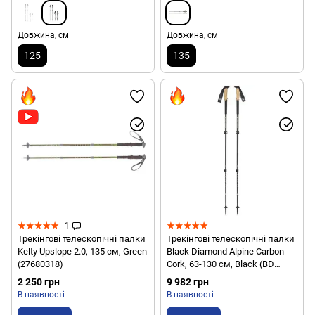
Довжина, см
Довжина, см
125
135
1
Трекінгові телескопічні палки
Трекінгові телескопічні палки
Kelty Upslope 2.0, 135 см, Green
Black Diamond Alpine Carbon
(27680318)
Cork, 63-130 см, Black (BD
112514.3010)
2 250 грн
9 982 грн
В наявності
В наявності