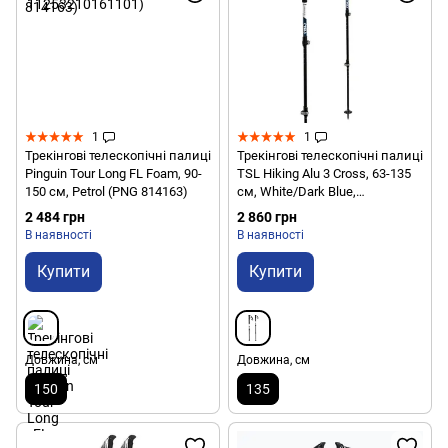
1
1
Трекінгові телескопічні палиці
Трекінгові телескопічні палиці
Pinguin Tour Long FL Foam, 90-
TSL Hiking Alu 3 Cross, 63-135
150 см, Petrol (PNG 814163)
см, White/Dark Blue,
(3436500810752)
2 484 грн
2 860 грн
В наявності
В наявності
Купити
Купити
Довжина, см
Довжина, см
150
135