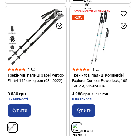
УТОЧНЮЙТЕ НАЯВНІСТЬ
−25%
1
1
Трекінгові палиці Gabel Vertigo
Трекінгові палиці Komperdell
FL, 64-142 см, green (034.0022)
Explorer Contour Powerlock, 105-
140 см, Silver/Blue
(9008687394178)
3 530 грн
4 288 грн
5 717 грн
В наявності
В наявності
Купити
Купити