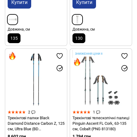
Купити
Купити
Довжина, см
Довжина, см
135
130
ЗНИЖЕННЯ ЦІНИ
⬇️
2
1
Трекінгові палки Black
Трекінгові телескопічні палиці
Diamond Distance Carbon Z, 125
Pinguin Ascent FL Cork, 63-135
см, Ultra Blue (BD
см, Cobalt (PNG 813180)
11253540311251)
8 602 грн
1 794 грн