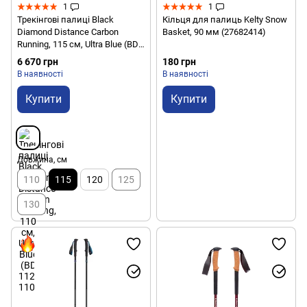
1
1
Трекінгові палиці Black
Кільця для палиць Kelty Snow
Diamond Distance Carbon
Basket, 90 мм (27682414)
Running, 115 см, Ultra Blue (BD
112221.4031-115)
6 670 грн
180 грн
В наявності
В наявності
Купити
Купити
Довжина, см
110
115
120
125
130