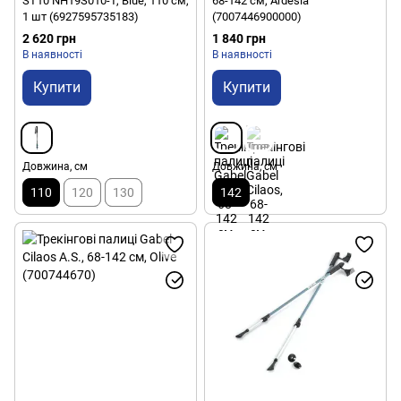
ST10 NH19S010-T, Blue, 110 см,
68-142 см, Ardesia
1 шт (6927595735183)
(7007446900000)
2 620 грн
1 840 грн
В наявності
В наявності
Купити
Купити
Довжина, см
Довжина, см
110
120
130
142