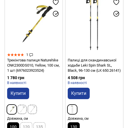
1
Трекінгова палиця Naturehike
Палиці для скандинавської
CNK2300DS010, Yellow, 100 см,
ходьби Leki Spin Shark SL,
1 шт (6976023923524)
Black, 96-130 см (LK 650.26141)
1 780 грн
4 508 грн
В наявності
В наявності
Купити
Купити
Довжина, см
Довжина, см
100
120
135
130