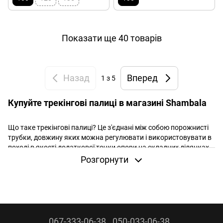
Показати ще 40 товарів
Назад
Вперед
1
з 5
Купуйте трекінгові палиці в магазині Shambala
Що таке трекінгові палиці? Це з'єднані між собою порожнисті
трубки, довжину яких можна регулювати і використовувати в
поході в якості додаткової точки опори на складних ділянках.
Трекінгові палиці – корисний аксесуар в житті туриста, вони
Розгорнути
дозволяють менше втомлюватися на маршруті і отримувати
більше задоволення від походу. Телескопічна конструкція
трекінгових палиць дозволяє швидко їх відрегулювати і
забезпечує компактні розміри під час транспортування і
зберігання.
067-333-06-38
050-033-06-38