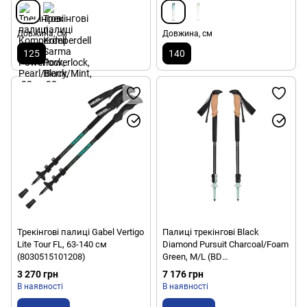
Довжина, см
Довжина, см
125
140
Трекінгові палиці Gabel Vertigo
Палиці трекінгові Black
Lite Tour FL, 63-140 см
Diamond Pursuit Charcoal/Foam
(8030515101208)
Green, M/L (BD
1100669479M_L1)
3 270 грн
7 176 грн
В наявності
В наявності