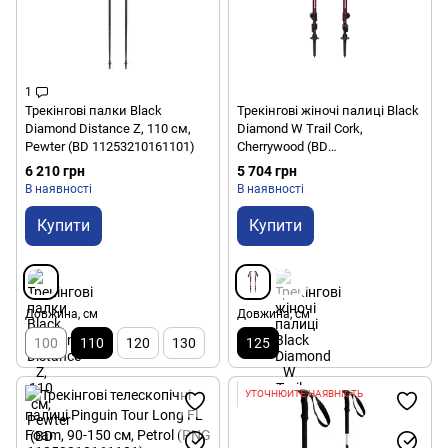
1
Трекінгові палки Black
Трекінгові жіночі палиці Black
Diamond Distance Z, 110 см,
Diamond W Trail Cork,
Pewter (BD 11253210161101)
Cherrywood (BD
1125272009ALL1)
6 210 грн
5 704 грн
В наявності
В наявності
Купити
Купити
Довжина, см
Довжина, см
100
110
120
130
125
УТОЧНЮЙТЕ НАЯВНІСТЬ