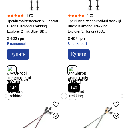
1
1
Трекінгові телескопічні палиці
Трекінгові телескопічні палиці
Black Diamond Trekking
Black Diamond Trekking
Explorer 2, Ink Blue (BD
Explorer 3, Tundra (BD
1125504014ALL1)
1125513010ALL1)
2 622 грн
3 404 грн
В наявності
В наявності
Купити
Купити
Довжина, см
Довжина, см
140
140