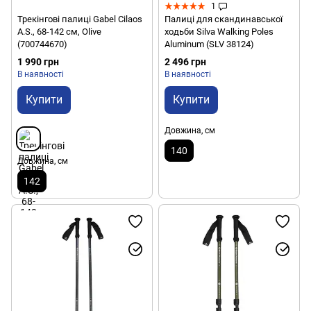
1
Трекінгові палиці Gabel Cilaos
Палиці для скандинавської
A.S., 68-142 см, Olive
ходьби Silva Walking Poles
(700744670)
Aluminum (SLV 38124)
1 990 грн
2 496 грн
В наявності
В наявності
Купити
Купити
Довжина, см
140
Довжина, см
142