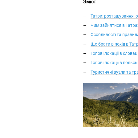
Зміст
Татри: розташування, 
Чим зайнятися в Татрах
Особливості та правил
Що брати в похід в Тат
Топові локації в слова
Топові локації в польс
Туристичні вузли та тр