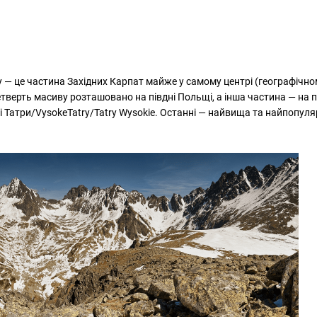
y — це частина Західних Карпат майже у самому центрі (географічно
тверть масиву розташовано на півдні Польщі, а інша частина — на п
кі Татри/VysokeTatry/Tatry Wysokie. Останні — найвища та найпопул