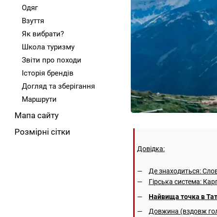
Одяг
Взуття
Як вибрати?
Школа туризму
Звіти про походи
Історія брендів
Догляд та зберігання
Маршрути
Мапа сайту
Розмірні сітки
Довідка:
Де знаходиться: Сло
Гірська система: Кар
Найвища точка в Тат
Довжина (вздовж гол