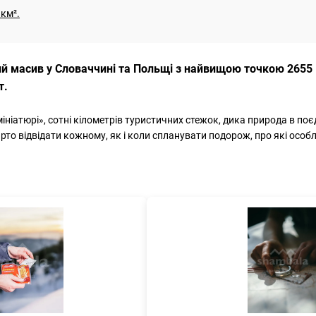
км².
кий масив у Словаччині та Польщі з найвищою точкою 2655
т.
мініатюрі», сотні кілометрів туристичних стежок, дика природа в по
то відвідати кожному, як і коли спланувати подорож, про які особли