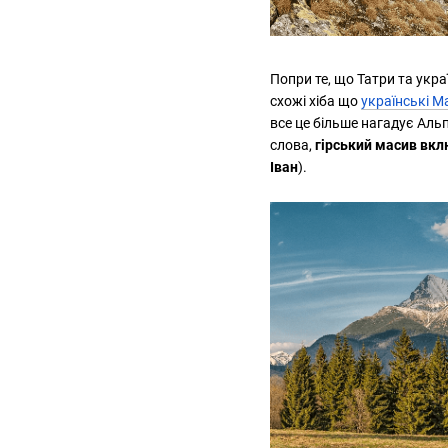
Попри те, що Татри та укра
схожі хіба що
українські 
все це більше нагадує Аль
слова,
гірський масив вкл
Іван
).