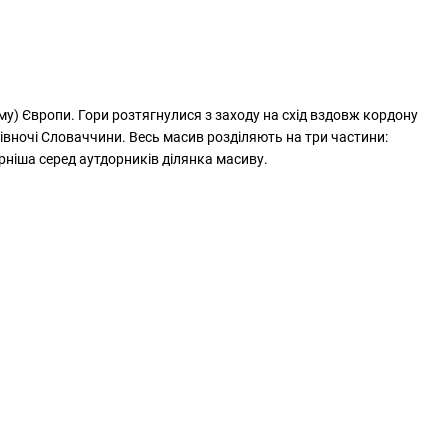
му) Європи. Гори розтягнулися з заходу на схід вздовж кордону
івночі Словаччини. Весь масив розділяють на три частини:
ярніша серед аутдорників ділянка масиву.