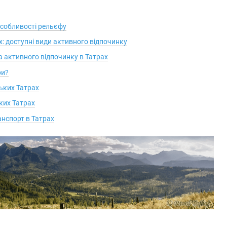
особливості рельєфу
: доступні види активного відпочинку
а активного відпочинку в Татрах
ри?
цьких Татрах
ьких Татрах
анспорт в Татрах