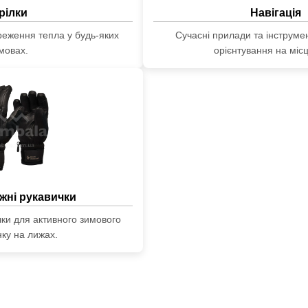
рілки
Навігація
ереження тепла у будь-яких
Сучасні прилади та інструме
мовах.
орієнтування на місц
жні рукавички
ички для активного зимового
нку на лижах.