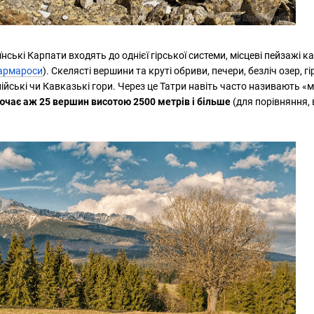
їнські Карпати входять до однієї гірської системи, місцеві пейзажі 
Мармароси
). Скелясті вершини та круті обриви, печери, безліч озер, 
пійські чи Кавказькі гори. Через це Татри навіть часто називають
ючає аж 25 вершин висотою 2500 метрів і більше
(для порівняння, 