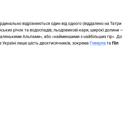
кардинально відрізняються один від одного (віддалено на Татри
гірських річок та водоспадів, льодовикові кари, широкі долини —
 «маленькими Альпами», або «найменшими з найбільших гір». До
в Україні лише шість двохтисячників, зокрема
Говерла
та
Піп