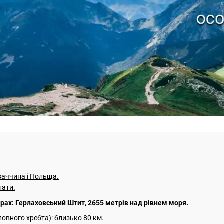
ваччина і Польща.
пати.
рах: Герлаховський Штит, 2655 метрів над рівнем моря.
овного хребта): близько 80 км.