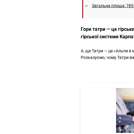
Загальна площа: 785 
Гори татри — це гірсь
гірської системи Карпа
А, ще Татри — це «Альпи в 
Розказуємо, чому Татри вар