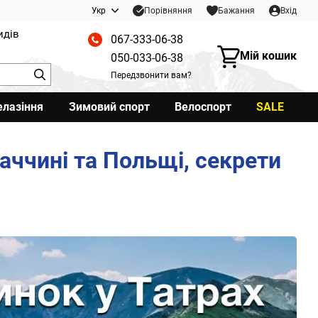
Порівняння
Укр
Бажання
Вхід
идів
067-333-06-38
Мій кошик
050-033-06-38
Передзвонити вам?
елазіння
Зимовий спорт
Велоспорт
SALE
ваччині та Польщі, секрети