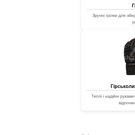
Г
Зручні грілки для зб
у
Гірськоли
Теплі і надійні рукав
відпочи