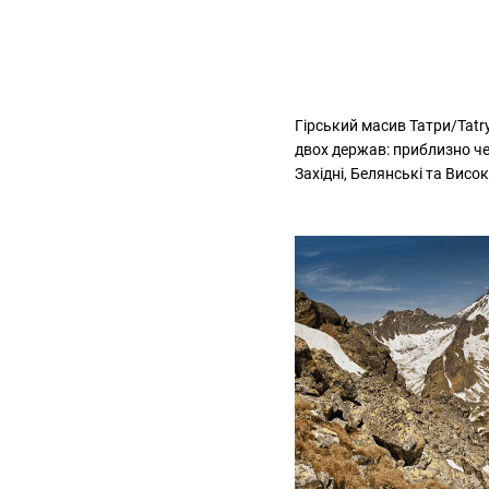
Гірський масив Татри/Tatr
двох держав: приблизно че
Західні, Белянські та Висо