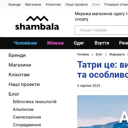
Перейти до основного контенту
Бренди
Магазини
Клієнтам
Наші проекти
Блог
Розмірні сітки
Мережа магазинів одягу 
спорту
Чоловікам
Жінкам
Одяг
Взуття
Рюк
Бренди
Головна
Блог
Маршрути
Татри це: в
Магазини
та особливо
Клієнтам
Наші проекти
3 серпня 2023
Блог
Бібліотека технологій
Альпінізм
Скелелазіння
Спорядження