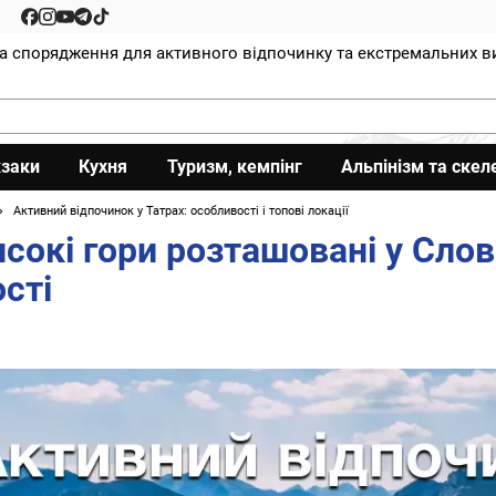
та спорядження для активного відпочинку та екстремальних в
заки
Кухня
Туризм, кемпінг
Альпінізм та скел
Активний відпочинок у Татрах: особливості і топові локації
исокі гори розташовані у Сло
сті