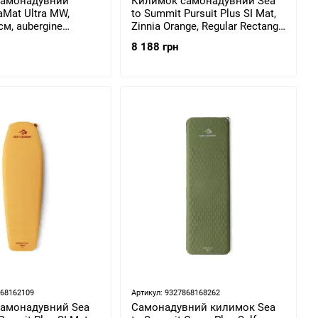
самонадувний
Килимок самонадувний Sea
Mat Ultra MW,
to Summit Pursuit Plus SI Mat,
см, aubergine
Zinnia Orange, Regular Rectang
6470)
Wide, 183х64х7.5см (STS
8 188 грн
ASL053081-310603)
868162109
Артикул: 9327868168262
амонадувний Sea
Самонадувний килимок Sea