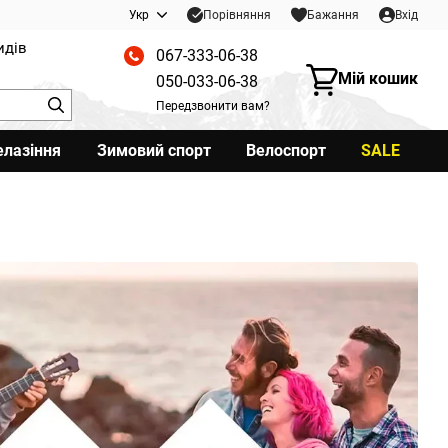
Порівняння
Укр
Бажання
Вхід
идів
067-333-06-38
Мій кошик
050-033-06-38
Передзвонити вам?
елазіння
Зимовий спорт
Велоспорт
SALE