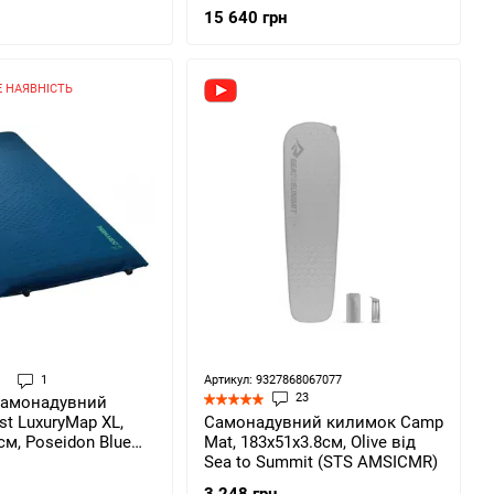
 (STS 006507)
Double (STS 002905)
15 640 грн
 НАЯВНІСТЬ
1
Артикул: 9327868067077
23
самонадувний
Самонадувний килимок Camp
st LuxuryMap XL,
Mat, 183х51х3.8см, Olive від
см, Poseidon Blue
Sea to Summit (STS AMSICMR)
2807)