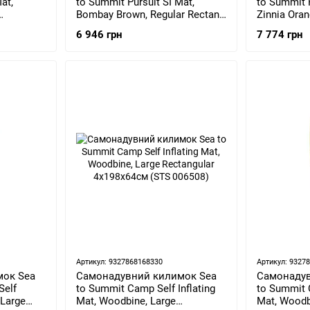
at,
to Summit Pursuit SI Mat,
to Summit P
Bombay Brown, Regular Rectang
Zinnia Oran
053102-
Wide, 183х64х5см (STS
183х56х7.5
6 946 грн
7 774 грн
ASL053102-310303)
050602)
Артикул: 9327868168330
Артикул: 9327
мок Sea
Самонадувний килимок Sea
Самонадув
Self
to Summit Camp Self Inflating
to Summit C
 Large
Mat, Woodbine, Large
Mat, Woodb