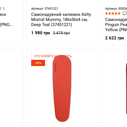
1
Артикул: 37451221
Артикул: 8592
Самонадувний килимок Kelty
мок
Mistral Mummy, 186х56х4 см,
Самонаду
Deep Teal (37451221)
Pinguin Pe
 (PNG
Yellow (PN
1 980 грн
2 475 грн
2 622 грн
УТОЧНЮЙТЕ НАЯВНІСТЬ
−30%