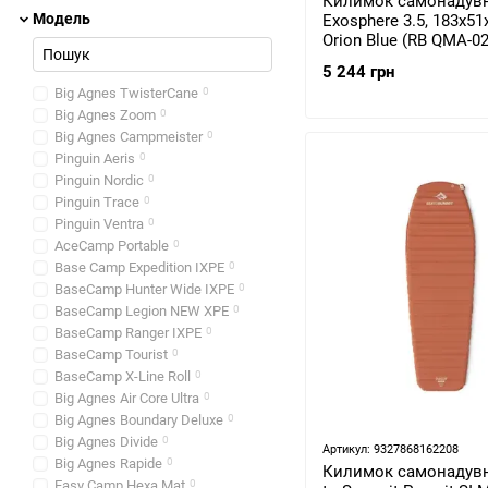
Килимок самонадув
Модель
Exosphere 3.5, 183x51
Orion Blue (RB QMA-0
REG-REG)
5 244 грн
Big Agnes TwisterCane
0
Big Agnes Zoom
0
Big Agnes Campmeister
0
Pinguin Aeris
0
Pinguin Nordic
0
Pinguin Trace
0
Pinguin Ventra
0
AceCamp Portable
0
Base Camp Expedition IXPE
0
BaseCamp Hunter Wide IXPE
0
BaseCamp Legion NEW XPE
0
BaseCamp Ranger IXPE
0
BaseCamp Tourist
0
BaseCamp X-Line Roll
0
Big Agnes Air Core Ultra
0
Big Agnes Boundary Deluxe
0
Big Agnes Divide
0
Артикул: 9327868162208
Big Agnes Rapide
0
Килимок самонадув
Easy Camp Hexa Mat
0