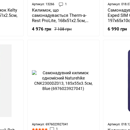
Артикул: 13266
1
Артикул: 018.0
ок Kelty
Самонаду
Килимок, що
1х2.5см,
Exped SIM
самонадувається Therm-a-
197х65х10с
Rest ProLite, 168х51х2.5см,
(764027784
Poppy (13266)
6 990 грн
4 976 грн
7 108 грн
Артикул: 6976023927041
Артикул: 018.1
1