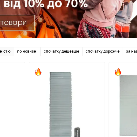
рністю
по новизні
спочатку дешевше
спочатку дорожче
за на