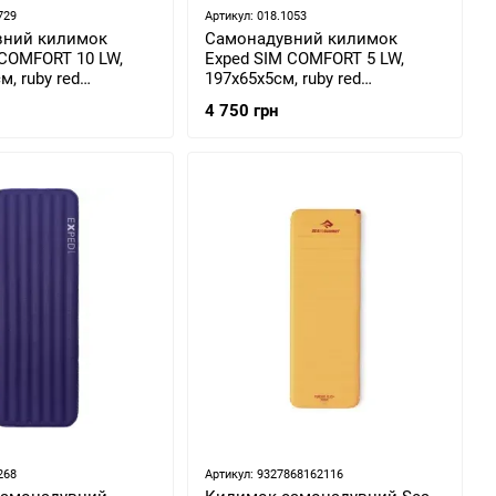
729
Артикул: 018.1053
вний килимок
Самонадувний килимок
 COMFORT 10 LW,
Exped SIM COMFORT 5 LW,
м, ruby red
197х65х5см, ruby red
1116)
(7640277841079)
4 750 грн
268
Артикул: 9327868162116