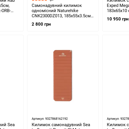
ний Rab
Килимок 
x5см,
Самонадувний килимок
Exped Mega
2-ORB-
одномісний Naturehike
183х65х10 
CNK2300DZ013, 185х55х3.5см,
(764027784
10 950 грн
Blue (6976023927041)
2 800 грн
Артикул: 9327868162192
Артикул: 9327
ний Sea
Килимок самонадувний Sea
Килимок с