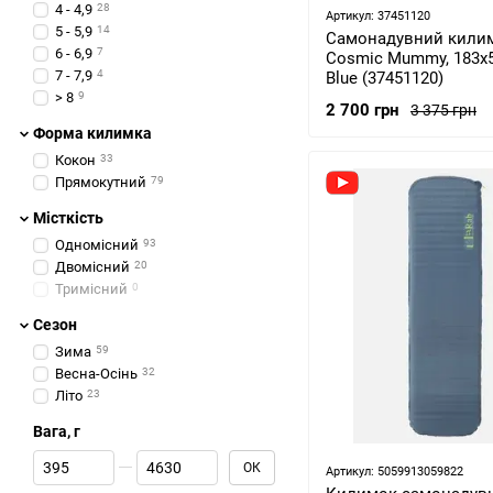
4 - 4,9
28
Артикул: 37451120
5 - 5,9
14
Самонадувний килим
6 - 6,9
7
Cosmic Mummy, 183х5
7 - 7,9
4
Blue (37451120)
> 8
9
2 700 грн
3 375 грн
Форма килимка
Кокон
33
Прямокутний
79
Місткість
Одномісний
93
Двомісний
20
Тримісний
0
Сезон
Зима
59
Весна-Осінь
32
Літо
23
Вага, г
Від Вага, г
До Вага, г
ОК
Артикул: 5059913059822