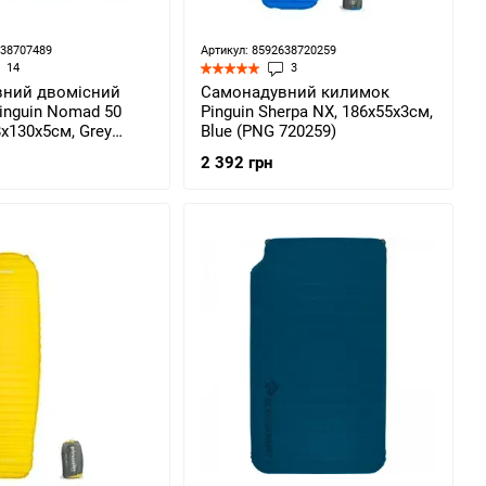
638707489
Артикул: 8592638720259
14
3
ний двомісний
Самонадувний килимок
inguin Nomad 50
Pinguin Sherpa NX, 186x55x3см,
8х130х5см, Grey
Blue (PNG 720259)
rey)
2 392 грн