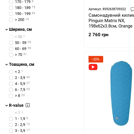
170 - 179
6
180 - 189
75
Артикул: 8592638709322
190 - 199
63
Самонадувний кили
> 200
16
Pinguin Matrix NX,
198x62x3.8см, Orange
Ширина, см
709322)
2 760 грн
< 50
0
50 - 59
55
60 - 69
59
> 70
31
−20%
Товщина, см
< 2
1
2 - 3,9
43
4 - 5,9
27
6 - 7,9
25
> 8
23
R-value
< 1
0
1 - 1,9
9
2 - 2,9
12
3 - 3,9
17