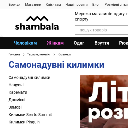
Перейти до основного контенту
Бренди
Магазини
Клієнтам
Наші проекти
Блог
Розмірні сітки
Мережа магазинів одягу 
спорту
Чоловікам
Жінкам
Одяг
Взуття
Рюк
Головна
Туризм, кемпінг
Килимки
Самонадувні килимки
Самонадувні килимки
Надувні
Каремати
Двомісні
Зимові
Килимки Sea to Summit
Килимки Pinguin