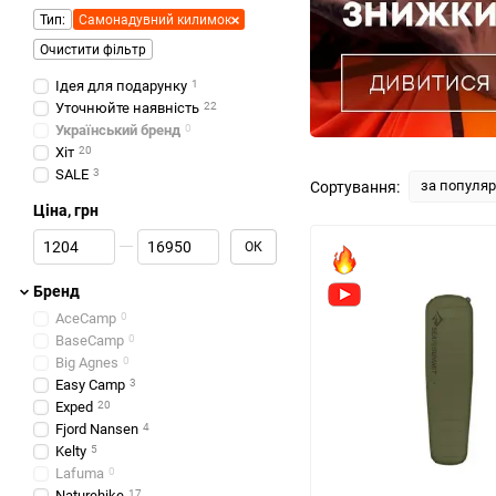
Тип:
Самонадувний килимок
Очистити фільтр
Ідея для подарунку
1
Уточнюйте наявність
22
Український бренд
0
Хіт
20
SALE
3
за популя
Сортування:
Ціна, грн
Від Ціна, грн
До Ціна, грн
ОК
Бренд
AceCamp
0
BaseCamp
0
Big Agnes
0
Easy Camp
3
Exped
20
Fjord Nansen
4
Kelty
5
Lafuma
0
Naturehike
17