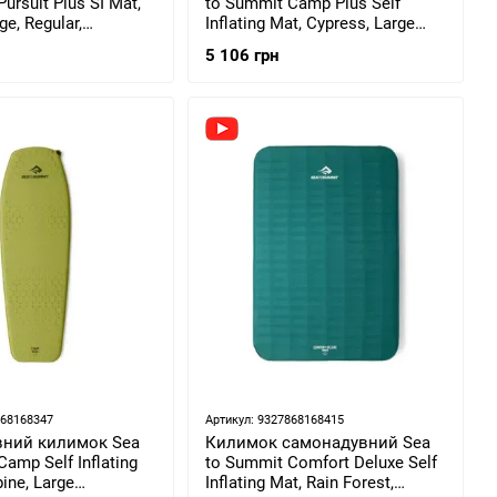
ursuit Plus SI Mat,
to Summit Camp Plus Self
ge, Regular,
Inflating Mat, Cypress, Large
см (STS ASL053081-
Rectangular 7x198x64см (STS
5 106 грн
006308)
868168347
Артикул: 9327868168415
ний килимок Sea
Килимок самонадувний Sea
amp Self Inflating
to Summit Comfort Deluxe Self
ine, Large
Inflating Mat, Rain Forest,