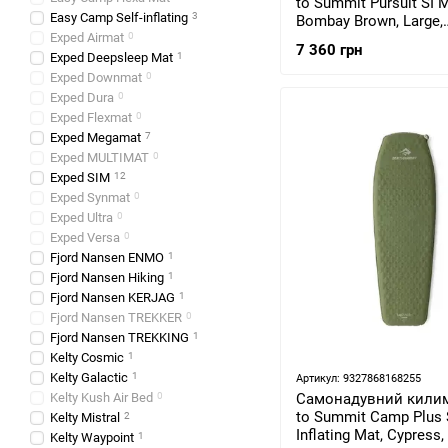
to Summit Pursuit SI M
Easy Camp Self-inflating
3
Bombay Brown, Large,
Exped Airmat
0
198х64х5см (STS ASL
7 360 грн
060304)
Exped Deepsleep Mat
1
Exped Downmat
0
Exped Dura
0
Exped Flexmat
0
Exped Megamat
7
Exped MULTIMAT
0
Exped SIM
12
Exped Synmat
0
Exped Ultra
0
Exped Versa
0
Fjord Nansen ENMO
1
Fjord Nansen Hiking
1
Fjord Nansen KERJAG
1
Fjord Nansen TREKKER
0
Fjord Nansen TREKKING
1
Kelty Cosmic
1
Kelty Galactic
1
Артикул: 9327868168255
Kelty Kush Air Bed
0
Самонадувний кили
to Summit Camp Plus 
Kelty Mistral
2
Inflating Mat, Cypress,
Kelty Waypoint
1