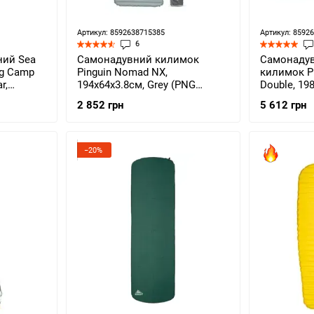
Артикул: 8592638715385
Артикул: 8592
6
ний Sea
Самонадувний килимок
Самонадув
ing Camp
Pinguin Nomad NX,
килимок P
r,
194x64x3.8см, Grey (PNG
Double, 19
715385)
(PNG 707.G
2 852 грн
5 612 грн
−20%