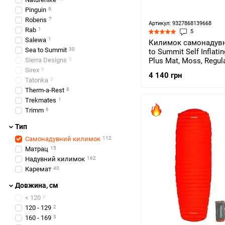
Pinguin
9
Robens
7
Артикул: 9327868139668
Rab
1
5
Salewa
1
Килимок самонадув
Sea to Summit
30
to Summit Self Inflat
Sierra Designs
0
Plus Mat, Moss, Regula
183x51x7.5см (STS
Sirex
0
4 140 грн
AMSICAPLR)
Tatonka
0
Therm-a-Rest
8
Trekmates
1
Trimm
6
Тип
Самонадувний килимок
112
Матрац
15
Надувний килимок
162
Каремат
40
Довжина, см
< 120
0
120 - 129
2
160 - 169
3