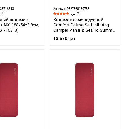
638716313
Артикул: 9327868139736
5
2
вний килимок
Килимок самонадувний
ak NX, 188x54x3.8см,
Comfort Deluxe Self Inflating
G 716313)
Camper Van від Sea To Summit,
Byron Blue (STS ASM2065-
13 570 грн
01361608)