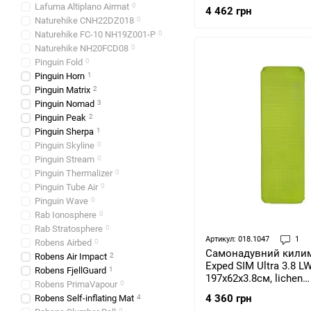
7x198x64см (STS 0063
Lafuma Altiplano Airmat
0
4 462 грн
Naturehike CNH22DZ018
0
Naturehike FC-10 NH19Z001-P
0
Naturehike NH20FCD08
0
Pinguin Fold
0
Pinguin Horn
1
Pinguin Matrix
2
Pinguin Nomad
3
Pinguin Peak
2
Pinguin Sherpa
1
Pinguin Skyline
0
Pinguin Stream
0
Pinguin Thermalizer
0
Pinguin Tube Air
0
Pinguin Wave
0
Rab Ionosphere
0
Rab Stratosphere
0
Артикул: 018.1047
1
Robens Airbed
0
Самонадувний кили
Robens Air Impact
2
Exped SIM Ultra 3.8 LW
Robens FjellGuard
1
197х62х3.8см, lichen
Robens PrimaVapour
0
(7640277842885)
4 360 грн
Robens Self-inflating Mat
4
0