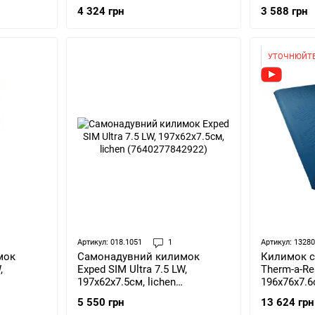
07)
Rectangular 4x198x64см (STS
4x198x64см
4 324 грн
3 588 грн
006508)
УТОЧНЮЙТЕ
Артикул: 018.1051
1
Артикул: 13280
мок
Самонадувний килимок
Килимок 
,
Exped SIM Ultra 7.5 LW,
Therm-a-Re
197х62х7.5см, lichen
196x76х7.6
(7640277842922)
(004081813
5 550 грн
13 624 грн