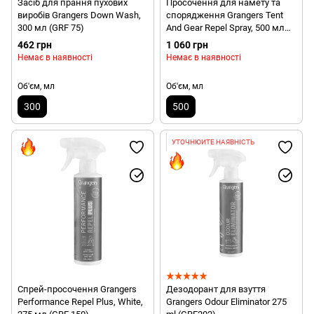
Засіб для прання пухових
Просочення для намету та
виробів Grangers Down Wash,
спорядження Grangers Tent
300 мл (GRF 75)
And Gear Repel Spray, 500 мл
(GRF 148)
462 грн
1 060 грн
Немає в наявності
Немає в наявності
Об'єм, мл
Об'єм, мл
300
500
УТОЧНЮЙТЕ НАЯВНІСТЬ
Спрей-просочення Grangers
Дезодорант для взуття
Performance Repel Plus, White,
Grangers Odour Eliminator 275