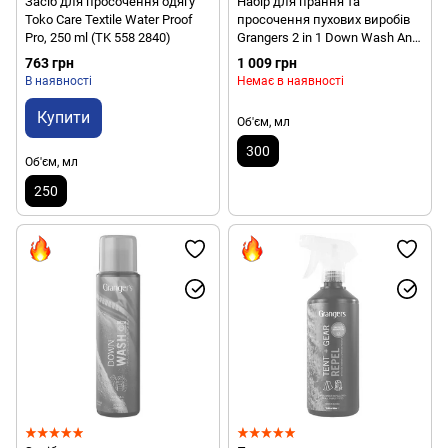
Засіб для просочення одягу
Набір для прання та
Toko Care Textile Water Proof
просочення пухових виробів
Pro, 250 ml (TK 558 2840)
Grangers 2 in 1 Down Wash And
Repel, 300 ml (GRF145)
763 грн
1 009 грн
В наявності
Немає в наявності
Купити
Об'єм, мл
300
Об'єм, мл
250