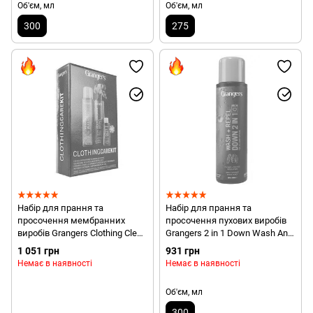
Об'єм, мл
Об'єм, мл
300
275
Набір для прання та
Набір для прання та
просочення мембранних
просочення пухових виробів
виробів Grangers Clothing Clean
Grangers 2 in 1 Down Wash And
and Proof Kit (GRF 93)
Repel, 300 ml (GRF 145)
1 051 грн
931 грн
Немає в наявності
Немає в наявності
Об'єм, мл
300