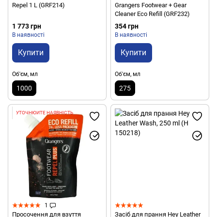
Repel 1 L (GRF214)
Grangers Footwear + Gear
Cleaner Eco Refill (GRF232)
1 773 грн
354 грн
В наявності
В наявності
Купити
Купити
Об'єм, мл
Об'єм, мл
1000
275
УТОЧНЮЙТЕ НАЯВНІСТЬ
1
Просочення для взуття
Засіб для прання Hey Leather