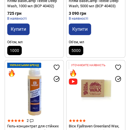
плям BaseCamp Textile Deep
плям BaseCamp Textile Deep
Wash, 1000 мл (BCP 40402)
Wash, 5000 мл (BCP 40403)
725 грн
3 090 грн
В наявності
В наявності
Купити
Купити
Об'єм, мл
Об'єм, мл
1000
5000
УКРАЇНСЬКИЙ БРЕНД
УТОЧНЮЙТЕ НАЯВНІСТЬ
2
Гель-концентрат для стійких
Віск Fjallraven Greenland Wax,