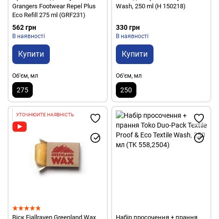
Grangers Footwear Repel Plus
Wash, 250 ml (H 150218)
Eco Refill 275 ml (GRF231)
562 грн
330 грн
В наявності
В наявності
Купити
Купити
Об'єм, мл
Об'єм, мл
275
250
УТОЧНЮЙТЕ НАЯВНІСТЬ
Віск Fjallraven Greenland Wax
Набір просочення + прання