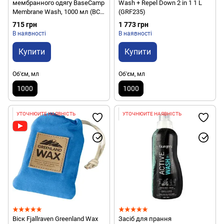
мембранного одягу BaseCamp
Wash + Repel Down 2 in 1 1 L
Membrane Wash, 1000 мл (BCP
(GRF235)
40202)
715 грн
1 773 грн
В наявності
В наявності
Купити
Купити
Об'єм, мл
Об'єм, мл
1000
1000
УТОЧНЮЙТЕ НАЯВНІСТЬ
УТОЧНЮЙТЕ НАЯВНІСТЬ
Віск Fjallraven Greenland Wax
Засіб для прання