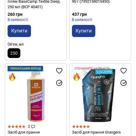
плям BaseCamp Textile Deep,
90 г (7392158015450)
250 мл (BCP 40401)
260 грн
437 грн
В наявності
В наявності
Купити
Купити
Об'єм, мл
250
УКРАЇНСЬКИЙ БРЕНД
УТОЧНЮЙТЕ НАЯВНІСТЬ
2
Засіб для прання
Засіб для прання Grangers