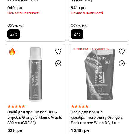
275 мл (GRF 150)
ml (GRF202)
940 грн
941 грн
Немає в наявності
Немає в наявності
Об'єм, мл
Об'єм, мл
275
275
УТОЧНЮЙТЕ НАЯВНІСТЬ
Засіб для прання вовняних
Засіб для прання
виробів Grangers Merino Wash,
мембранного одягу Grangers
300 мл (GRF 82)
Performance Wash DC, 1л
(GRF213)
529 грн
1 248 грн