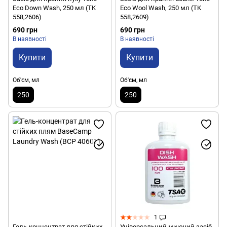
Eco Down Wash, 250 мл (TK
Eco Wool Wash, 250 мл (TK
558,2606)
558,2609)
690 грн
690 грн
В наявності
В наявності
Купити
Купити
Об'єм, мл
Об'єм, мл
250
250
1
Гель-концентрат для стійких
Універсальний миючий засіб