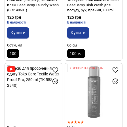
плям BaseCamp Laundry Wash
BaseCamp Dish Wash для
(BCP 40601)
посуду, рук, прання, 100 ml
(BCP 40901)
125 грн
125 грн
В наявності
В наявності
Купити
Купити
Об'єм, мл
Об`єм
100
100 мл
УТОЧНЮЙТЕ НАЯВНІСТЬ