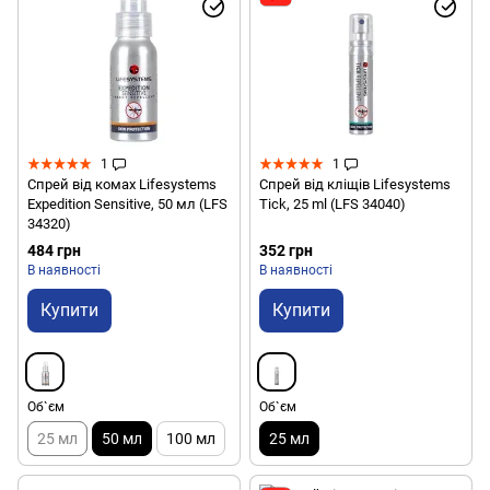
1
1
Спрей від комах Lifesystems
Спрей від кліщів Lifesystems
Expedition Sensitive, 50 мл (LFS
Tick, 25 ml (LFS 34040)
34320)
484 грн
352 грн
В наявності
В наявності
Купити
Купити
Об`єм
Об`єм
25 мл
50 мл
100 мл
25 мл