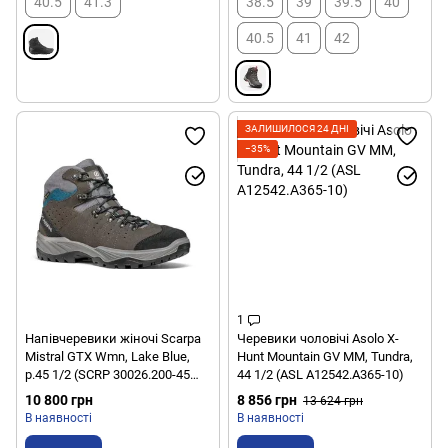
40.5
41.3
38.5
39
39.5
40
40.5
41
42
ЗАЛИШИЛОСЯ 24 ДНІ
−35%
1
Напівчеревики жіночі Scarpa
Черевики чоловічі Asolo X-
Mistral GTX Wmn, Lake Blue,
Hunt Mountain GV MM, Tundra,
р.45 1/2 (SCRP 30026.200-45
44 1/2 (ASL A12542.A365-10)
1/2)
10 800 грн
8 856 грн
13 624 грн
В наявності
В наявності