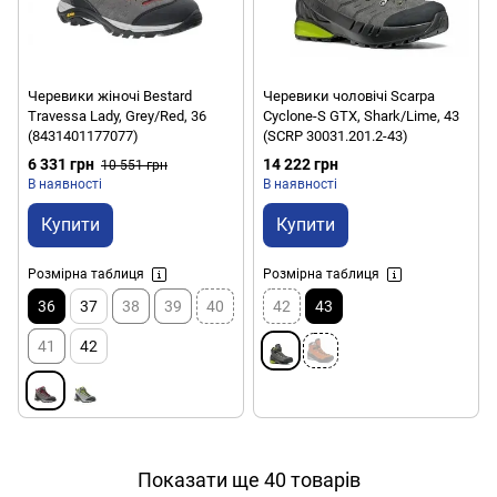
Черевики жіночі Bestard
Черевики чоловічі Scarpa
Travessa Lady, Grey/Red, 36
Cyclone-S GTX, Shark/Lime, 43
(8431401177077)
(SCRP 30031.201.2-43)
6 331 грн
14 222 грн
10 551 грн
В наявності
В наявності
Купити
Купити
Розмірна таблиця
Розмірна таблиця
36
37
38
39
40
42
43
41
42
Показати ще 40 товарів