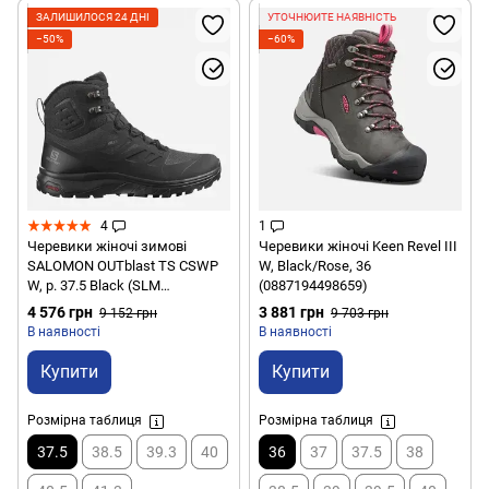
ЗАЛИШИЛОСЯ 24 ДНІ
УТОЧНЮЙТЕ НАЯВНІСТЬ
−50%
−60%
4
1
Черевики жіночі зимові
Черевики жіночі Keen Revel III
SALOMON OUTblast TS CSWP
W, Black/Rose, 36
W, р. 37.5 Black (SLM
(0887194498659)
OUTSNAPW,407950-4,5)
4 576 грн
3 881 грн
9 152 грн
9 703 грн
В наявності
В наявності
Купити
Купити
Розмірна таблиця
Розмірна таблиця
37.5
38.5
39.3
40
36
37
37.5
38