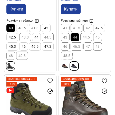
Купити
Купити
Розмірна таблиця
Розмірна таблиця
40
40.5
41.3
42
41
41.5
42
42.5
42.5
43.3
44
44.5
43
44
44.5
45
45.3
46
46.5
47.3
46
46.5
47
48
48
49.3
48.5
ЗАЛИШИЛОСЯ 24 ДНІ
ЗАЛИШИЛОСЯ 24 ДНІ
−35%
−30%