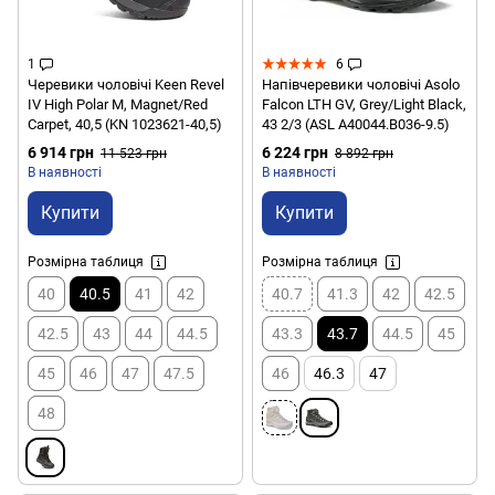
1
6
Черевики чоловічі Keen Revel
Напівчеревики чоловічі Asolo
IV High Polar M, Magnet/Red
Falcon LTH GV, Grey/Light Black,
Carpet, 40,5 (KN 1023621-40,5)
43 2/3 (ASL A40044.B036-9.5)
6 914 грн
6 224 грн
11 523 грн
8 892 грн
В наявності
В наявності
Купити
Купити
Розмірна таблиця
Розмірна таблиця
40
40.5
41
42
40.7
41.3
42
42.5
42.5
43
44
44.5
43.3
43.7
44.5
45
45
46
47
47.5
46
46.3
47
48