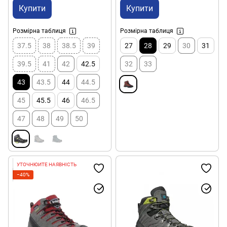
Купити
Купити
Розмірна таблиця
Розмірна таблиця
37.5
38
38.5
39
27
28
29
30
31
39.5
41
42
42.5
32
33
43
43.5
44
44.5
45
45.5
46
46.5
47
48
49
50
УТОЧНЮЙТЕ НАЯВНІСТЬ
−40%