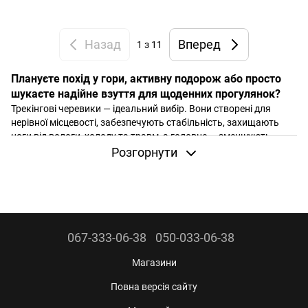
Назад
Вперед
1
з 11
Плануєте похід у гори, активну подорож або просто
шукаєте надійне взуття для щоденних прогулянок?
Трекінгові черевики — ідеальний вибір. Вони створені для
нерівної місцевості, забезпечують стабільність, захищають
ноги від вологи, холоду та травм, а головне — зменшують
навантаження на стопу та суглоби.
Розгорнути
У нашому інтернет-магазині ви знайдете
черевики
для будь-
яких умов — від легких моделей для міських прогулянок до
професійних черевиків для складних маршрутів.
Пропонуємо найкраще
туристичне взуття
для зими та літа від
067-333-06-38
050-033-06-38
кращих брендів:
Alpine Pro
,
Black Diamond
,
Salewa
,
Scarpa
,
Asolo
,
Merrell
та інших. Похідні черевики мають різну висоту,
Магазини
розміри, конструкцію.
Повна версія сайту
Особливості трекінгових черевиків