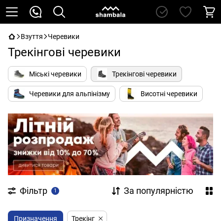
Взуття
Черевики
Трекінгові черевики
Міські черевики
Трекінгові черевики
Черевики для альпінізму
Висотні черевики
Фільтр
За популярністю
1
Призначення
Трекінг