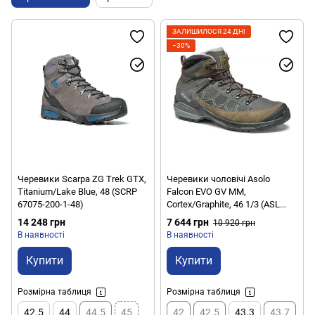
ЗАЛИШИЛОСЯ 24 ДНІ
−30%
Черевики Scarpa ZG Trek GTX,
Черевики чоловічі Asolo
Titanium/Lake Blue, 48 (SCRP
Falcon EVO GV MM,
67075-200-1-48)
Cortex/Graphite, 46 1/3 (ASL
A40062.B169-11.5)
14 248 грн
7 644 грн
10 920 грн
В наявності
В наявності
Купити
Купити
Розмірна таблиця
Розмірна таблиця
42.5
44
44.5
45
42
42.5
43.3
43.7