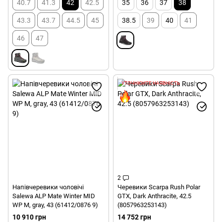
40.7
41.3
42
42.5
35
36
37
38
43.3
43.7
44.5
45
38.5
39
40
41
46
47
УТОЧНЮЙТЕ НАЯВНІСТЬ
2
Напівчеревики чоловічі
Черевики Scarpa Rush Polar
Salewa ALP Mate Winter MID
GTX, Dark Anthracite, 42.5
WP M, gray, 43 (61412/0876 9)
(8057963253143)
10 910 грн
14 752 грн