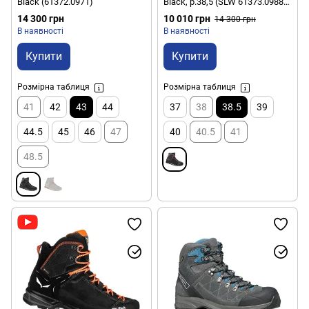
Black (61372.0971)
Black, р.38,5 (SLW 61373.0988-
38.5)
14 300 грн
10 010 грн
14 300 грн
В наявності
В наявності
Купити
Купити
Розмірна таблиця
Розмірна таблиця
41
42
43
44
37
38
38.5
39
44.5
45
46
47
40
40.5
41
48.5