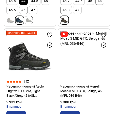
43.5
44
44.5
45
43.7
44.5
45
46
45.5
46
47
46.3
47
ЗАЛИШИЛОСЯ 24 ДНІ
1
Черевики чоловічі Asolo
Черевики чоловічі Merrell
Fugitive GTX MM, Light
Moab 3 MID GTX, Beluga, 46
Black/Grey, 42 (ASL
(MRL 036-B46)
OM3400.915-8)
9 932 грн
9 380 грн
В наявності
В наявності