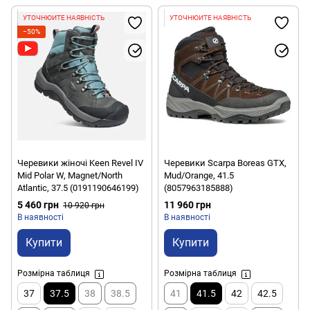
УТОЧНЮЙТЕ НАЯВНІСТЬ
УТОЧНЮЙТЕ НАЯВНІСТЬ
−50%
Черевики жіночі Keen Revel IV
Черевики Scarpa Boreas GTX,
Mid Polar W, Magnet/North
Mud/Orange, 41.5
Atlantic, 37.5 (0191190646199)
(8057963185888)
5 460 грн
11 960 грн
10 920 грн
В наявності
В наявності
Купити
Купити
Розмірна таблиця
Розмірна таблиця
37
37.5
38
38.5
41
41.5
42
42.5