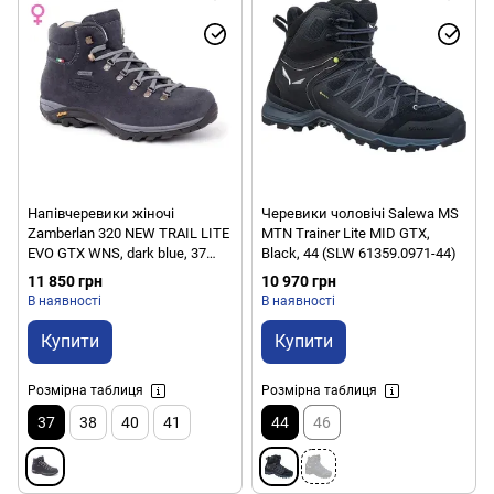
Напівчеревики жіночі
Черевики чоловічі Salewa MS
Zamberlan 320 NEW TRAIL LITE
MTN Trainer Lite MID GTX,
EVO GTX WNS, dark blue, 37
Black, 44 (SLW 61359.0971-44)
(006.2447)
11 850 грн
10 970 грн
В наявності
В наявності
Купити
Купити
Розмірна таблиця
Розмірна таблиця
37
38
40
41
44
46