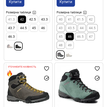
Купити
Купити
Розмірна таблиця
Розмірна таблиця
41.3
42
42.5
43.3
40
41
41.5
42
43.7
44.5
45
46
43
43.5
44
44.5
46.3
45
46
46.5
47
48
49
УТОЧНЮЙТЕ НАЯВНІСТЬ