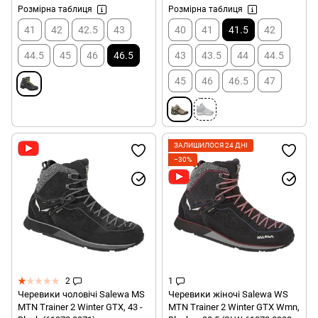
Розмірна таблиця
Розмірна таблиця
41
42
42.5
43
40
41
41.5
42
44.5
45
46
46.5
43
43.5
44
44.5
45
46
46.5
47
ЗАЛИШИЛОСЯ 24 ДНІ
−30%
2
1
Черевики чоловічі Salewa MS
Черевики жіночі Salewa WS
MTN Trainer 2 Winter GTX, 43 -
MTN Trainer 2 Winter GTX Wmn,