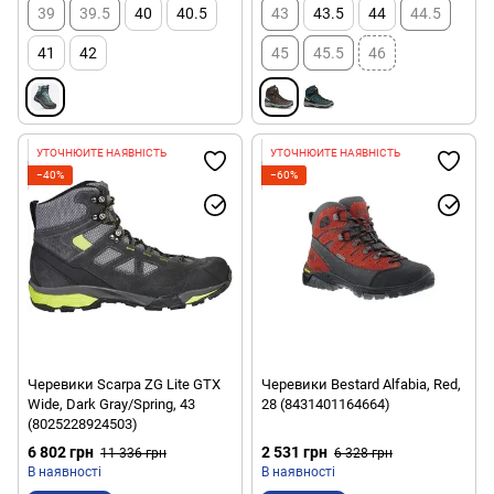
39
39.5
40
40.5
43
43.5
44
44.5
41
42
45
45.5
46
УТОЧНЮЙТЕ НАЯВНІСТЬ
УТОЧНЮЙТЕ НАЯВНІСТЬ
−40%
−60%
Черевики Scarpa ZG Lite GTX
Черевики Bestard Alfabia, Red,
Wide, Dark Gray/Spring, 43
28 (8431401164664)
(8025228924503)
6 802 грн
2 531 грн
11 336 грн
6 328 грн
В наявності
В наявності