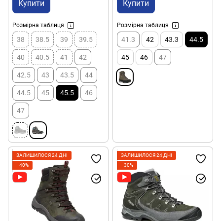
Купити
Купити
Розмірна таблиця
Розмірна таблиця
38
38.5
39
39.5
41.3
42
43.3
44.5
40
40.5
41
42
45
46
47
42.5
43
43.5
44
44.5
45
45.5
46
47
ЗАЛИШИЛОСЯ 24 ДНІ
ЗАЛИШИЛОСЯ 24 ДНІ
−40%
−30%