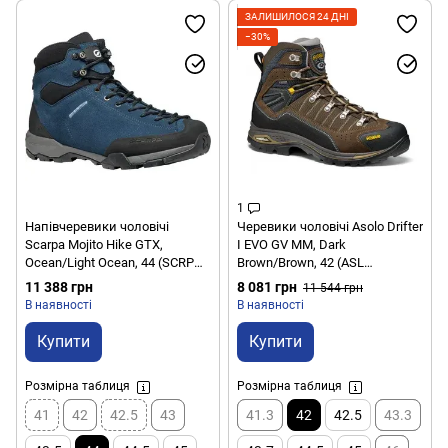
ЗАЛИШИЛОСЯ 24 ДНІ
−30%
1
Напівчеревики чоловічі
Черевики чоловічі Asolo Drifter
Scarpa Mojito Hike GTX,
I EVO GV MM, Dark
Ocean/Light Ocean, 44 (SCRP
Brown/Brown, 42 (ASL
63318.200-44)
A23130.A550-8)
11 388 грн
8 081 грн
11 544 грн
В наявності
В наявності
Купити
Купити
Розмірна таблиця
Розмірна таблиця
41
42
42.5
43
41.3
42
42.5
43.3