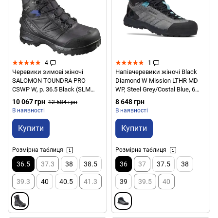
4
1
Черевики зимові жіночі
Напівчеревики жіночі Black
SALOMON TOUNDRA PRO
Diamond W Mission LTHR MD
CSWP W, р. 36.5 Black (SLM
WP, Steel Grey/Costal Blue, 6
TOUNDRAPRW.399722-4)
(BD 58002793750601)
10 067 грн
8 648 грн
12 584 грн
В наявності
В наявності
Купити
Купити
Розмірна таблиця
Розмірна таблиця
36.5
37.3
38
38.5
36
37
37.5
38
39.3
40
40.5
41.3
39
39.5
40