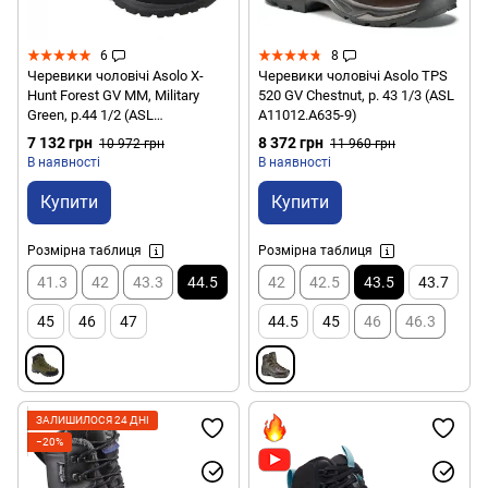
6
8
Черевики чоловічі Asolo X-
Черевики чоловічі Asolo TPS
Hunt Forest GV MM, Military
520 GV Chestnut, р. 43 1/3 (ASL
Green, р.44 1/2 (ASL
A11012.A635-9)
A2353200.A034-10)
7 132 грн
8 372 грн
10 972 грн
11 960 грн
В наявності
В наявності
Купити
Купити
Розмірна таблиця
Розмірна таблиця
41.3
42
43.3
44.5
42
42.5
43.5
43.7
45
46
47
44.5
45
46
46.3
ЗАЛИШИЛОСЯ 24 ДНІ
−20%