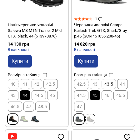
1
Напівчеревики чоловічі
Черевики чоловічі Scarpa
Salewa MS MTN Trainer 2 Mid
Kailash Trek GTX, Shark/Gray,
GTX, black, 44 (613970876)
р.45 (SCRP 61056.200-45)
14 130 грн
14 820 грн
В наявності
В наявності
Купити
Купити
Розмірна таблиця
Розмірна таблиця
40
41
42
42.5
42.5
43
43.5
44
43
44
44.5
45
44.5
45
46
46.5
46.5
47
48.5
47