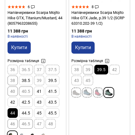
6
8
Напівчеревики Scarpa Mojito
Напівчеревики Scarpa Mojito
Hike GTX, Titanium/Mustard, 44
Hike GTX Jade, р.39 1/2 (SCRP
(8057963208655)
63310.202-39 1/2)
11 388 грн
11 388 грн
В наявності
В наявності
Купити
Купити
Розмірна таблиця
Розмірна таблиця
36
36.5
37
37.5
38
39
39.5
42
38
38.5
39
39.5
43
45
40
40.5
41
41.5
42
42.5
43
43.5
44
44.5
45
45.5
46
46.5
47
48