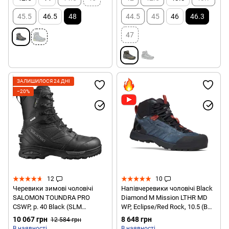
45.5
46.5
48
44.5
45
46
46.3
47
ЗАЛИШИЛОСЯ 24 ДНІ
−20%
12
10
Черевики зимові чоловічі
Напівчеревики чоловічі Black
SALOMON TOUNDRA PRO
Diamond M Mission LTHR MD
CSWP, р. 40 Black (SLM
WP, Eclipse/Red Rock, 10.5 (BD
TOUNDRAPR.404727-6,5)
58002693741051)
10 067 грн
8 648 грн
12 584 грн
В наявності
В наявності