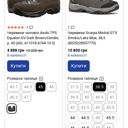
1
1
Черевики чоловічі Asolo TPS
Черевики Scarpa Mistral GTX
Equalon GV Dark Brown/Cendre,
Smoke/Lake Blue, 38,5
р. 45 (ASL A11018.A744-10.5)
(8025228937770)
4 888 грн
10 800 грн
12 220 грн
В наявності
В наявності
Купити
Купити
Розмірна таблиця
Розмірна таблиця
43.7
44.5
45
46
37.5
38
38.5
39
46.3
47
39.5
40
40.5
41
42
42.5
43
43.5
44
44.5
45
45.5
46
46.5
47
48