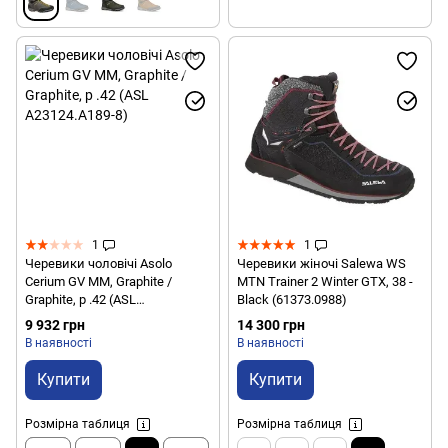
1
1
Черевики чоловічі Asolo
Черевики жіночі Salewa WS
Cerium GV MM, Graphite /
MTN Trainer 2 Winter GTX, 38 -
Graphite, р .42 (ASL
Black (61373.0988)
A23124.A189-8)
9 932 грн
14 300 грн
В наявності
В наявності
Купити
Купити
Розмірна таблиця
Розмірна таблиця