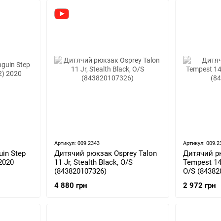
Артикул: 009.2343
Артикул: 009.2
in Step
Дитячий рюкзак Osprey Talon
Дитячий р
2020
11 Jr, Stealth Black, O/S
Tempest 14 
(843820107326)
O/S (84382
4 880 грн
2 972 грн