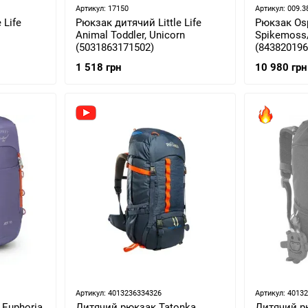
Артикул: 17150
Артикул: 009.3
 Life
Рюкзак дитячий Little Life
Рюкзак Osp
Animal Toddler, Unicorn
Spikemoss/
(5031863171502)
(843820196
1 518 грн
10 980 грн
Артикул: 4013236334326
Артикул: 4013
 Euphoria
Дитячий рюкзак Tatonka
Дитячий р