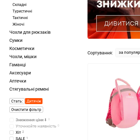
Складні
Туристичні
Тактичні
Жіночі
Чохли для рюкзаків
Сумки
Косметички
за популя
Сортування:
Чохли, мішки
Гаманці
Аксесуари
Аптечки
Стягувальні ремені
Стать:
Дитячі
Очистити фільтр
Зниження ціни
⬇️
0
Уточнюйте наявність
0
Хіт
2
SALE
1