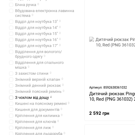
Бічна ручка
0
Вбудована електронна лавинна
система
0
Відділ для ноутбука 13"
0
Відділ для ноутбука 14"
0
Відділ для ноутбука 15"
0
Відділ для ноутбука 16"
0
Відділ для ноутбука 17"
0
Відділення для вологого/
брудного одягу
0
Відділення для спального
мішка
0
З захистом спини
0
Знімний верхній клапан
0
Знімний денний рюкзак
0
Артикул: 8592638361032
Знімний поясний ремінь
0
Дитячий рюкзак Pingu
З чохлом від дощу
4
10, Red (PNG 361032) 
Кишені на поясному ремені
0
Кишеня для документів
0
2 592 грн
Кріплення для килимка
0
Кріплення для ключів
0
Кріплення для лиж
0
Кріплення для льодоруба
0