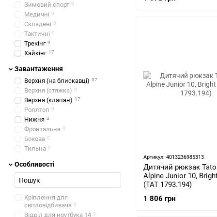
Зимовий спорт
0
Медичні
0
Складені
0
Тактичні
0
Трекінг
9
Хайкінг
17
Завантаження
Верхня (на блискавці)
37
Верхня (стяжка)
0
Верхня (клапан)
17
Роллтоп
0
Нижня
4
Фронтальна
0
Бокова
0
Тильна
0
Артикул: 4013236985313
Особливості
Дитячий рюкзак Tato
Alpine Junior 10, Brigh
(TAT 1793.194)
Кріплення для
1 806 грн
світловідбивача
0
Відділ для ноутбука 14
0