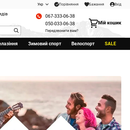
Порівняння
Укр
Бажання
Вхід
идів
067-333-06-38
Мій кошик
050-033-06-38
Передзвонити вам?
елазіння
Зимовий спорт
Велоспорт
SALE