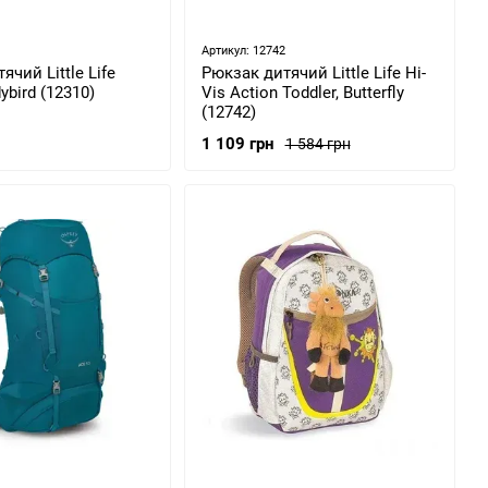
Артикул: 12742
ячий Little Life
Рюкзак дитячий Little Life Hi-
ybird (12310)
Vis Action Toddler, Butterfly
(12742)
1 109 грн
1 584 грн