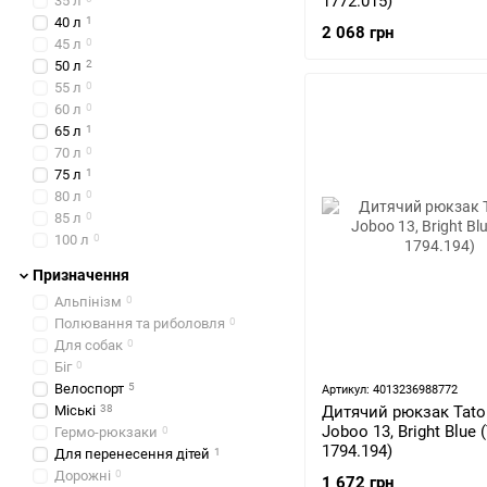
1772.015)
35 л
40 л
1
2 068 грн
45 л
0
50 л
2
55 л
0
60 л
0
65 л
1
70 л
0
75 л
1
80 л
0
85 л
0
100 л
0
Призначення
Альпінізм
0
Полювання та риболовля
0
Для собак
0
Біг
0
Велоспорт
5
Артикул: 4013236988772
Міські
38
Дитячий рюкзак Tato
Joboo 13, Bright Blue 
Гермо-рюкзаки
0
1794.194)
Для перенесення дітей
1
Дорожні
0
1 672 грн