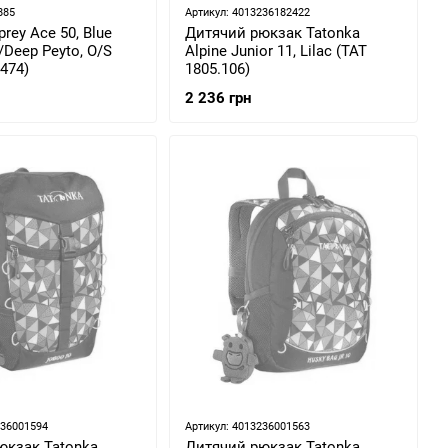
885
Артикул: 4013236182422
rey Ace 50, Blue
Дитячий рюкзак Tatonka
Deep Peyto, O/S
Alpine Junior 11, Lilac (TAT
474)
1805.106)
2 236 грн
236001594
Артикул: 4013236001563
юкзак Tatonka
Дитячий рюкзак Tatonka