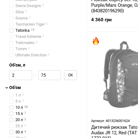
Purple/Mars Orange, O
Sierra Designs
0
(843820196290)
Silva
0
Source
0
4 360 грн
Tasmanian Tiger
0
Tatonka
15
Travel Extreme
0
Trekmates
0
Trimm
0
Ultimate Direction
0
Об'єм, л
Від Об'єм, л
До Об'єм, л
ОК
Об'єм
1 л
0
5 л
0
10 л
36
15 л
7
20 л
2
Артикул: 4013236001624
25 л
0
Дитячий рюкзак Tato
30 л
4
Audax JR 12, Red (TAT
0