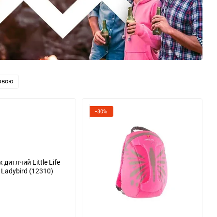
звою
−30%