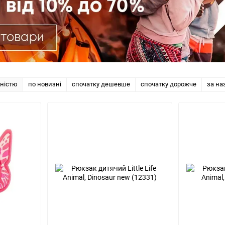
рністю
по новизні
спочатку дешевше
спочатку дорожче
за на