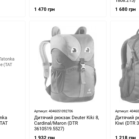
1808.215)
1 470 грн
1 680 грн
Артикул: 4046051092706
Артикул: 4046
nka
Дитячий рюкзак Deuter Kiki 8,
Дитячий рю
(TAT
Cardinal/Maron (DTR
Kiwi (DTR 
3610519.5527)
1 932 грн
1 218 грн