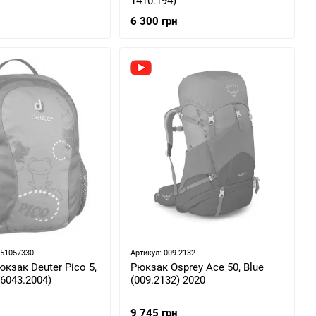
1410.194)
6 300 грн
051057330
Артикул: 009.2132
кзак Deuter Pico 5,
Рюкзак Osprey Ace 50, Blue
36043.2004)
(009.2132) 2020
9 745 грн