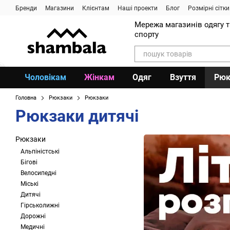
Перейти до основного контенту
Бренди
Магазини
Клієнтам
Наші проекти
Блог
Розмірні сітки
Мережа магазинів одягу 
спорту
Чоловікам
Жінкам
Одяг
Взуття
Рюк
Головна
Рюкзаки
Рюкзаки
Рюкзаки дитячі
Рюкзаки
Альпіністські
Бігові
Велосипедні
Міські
Дитячі
Гірськолижні
Дорожні
Медичні