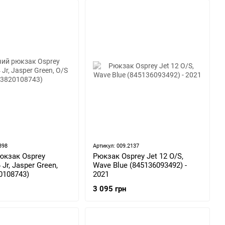
398
Артикул: 009.2137
юкзак Osprey
Рюкзак Osprey Jet 12 O/S,
Jr, Jasper Green,
Wave Blue (845136093492) -
0108743)
2021
3 095 грн