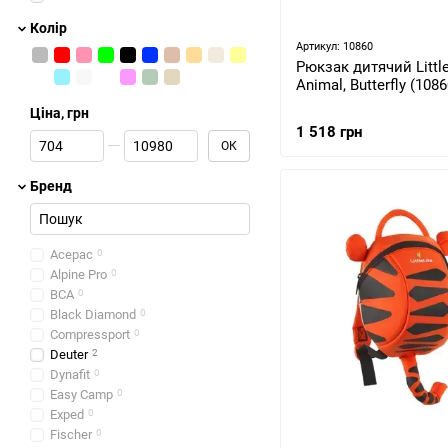
Колір
Артикул: 10860
Рюкзак дитячий Little
Animal, Butterfly (1086
Ціна, грн
1 518 грн
Від Ціна, грн
До Ціна, грн
ОК
Бренд
Acepac
0
Alpine Pro
0
BCA
0
Black Diamond
0
Compressport
0
Deuter
2
Dynafit
0
Easy Camp
0
Exped
0
Fischer
0