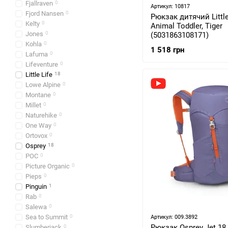
Fjallraven
0
Артикул: 10817
Fjord Nansen
0
Рюкзак дитячий Little
Kelty
0
Animal Toddler, Tiger
Jones
0
(5031863108171)
Kohla
0
1 518 грн
Lafuma
0
Lifeventure
0
Little Life
18
Lowe Alpine
0
Montane
0
Millet
0
Naturehike
0
One Way
0
Ortovox
0
Osprey
18
POC
0
Picture Organic
0
Pieps
0
Pinguin
1
Rab
0
Salewa
0
Sea to Summit
0
Артикул: 009.3892
Рюкзак Osprey Jet 18,
Slumberjack
0