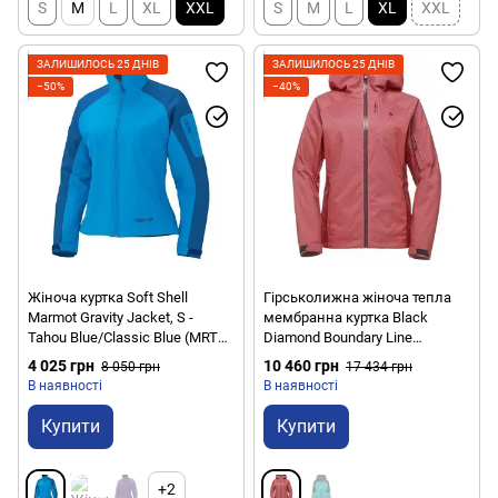
S
M
L
XL
XXL
S
M
L
XL
XXL
ЗАЛИШИЛОСЬ 25 ДНІВ
ЗАЛИШИЛОСЬ 25 ДНІВ
−50%
−40%
Жіноча куртка Soft Shell
Гірськолижна жіноча тепла
Marmot Gravity Jacket, S -
мембранна куртка Black
Tahou Blue/Classic Blue (MRT
Diamond Boundary Line
85000.2444-S)
Insulated Jacket, M - Wild Rose
4 025 грн
10 460 грн
8 050 грн
17 434 грн
(BD 746061.6012-M)
В наявності
В наявності
Купити
Купити
+2