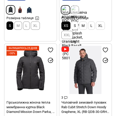
Розмірна таблиця
Розмірна таблиця
S
M
L
XL
XS
S
M
L
XL
XXL
ЗАЛИШИЛОСЬ 25 ДНІВ
−30%
3
Гірськолижна жіноча тепла
Чоловічий зимовий пуховик
мембранна куртка Black
Rab Cubit Stretch Down Hoody
Diamond Mission Down Parka, S
Graphene, XL (RB QDB-30-GRH-