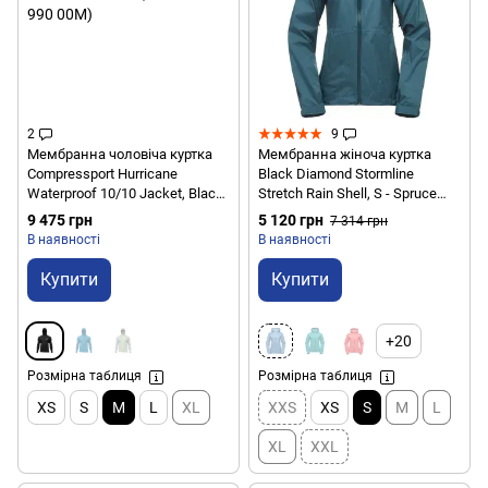
2
9
Мембранна чоловіча куртка
Мембранна жіноча куртка
Compressport Hurricane
Black Diamond Stormline
Waterproof 10/10 Jacket, Black,
Stretch Rain Shell, S - Spruce
M (AM00009B 990 00M)
(BD M697.314-S)
9 475 грн
5 120 грн
7 314 грн
В наявності
В наявності
Купити
Купити
+20
Розмірна таблиця
Розмірна таблиця
XS
S
M
L
XL
XXS
XS
S
M
L
XL
XXL