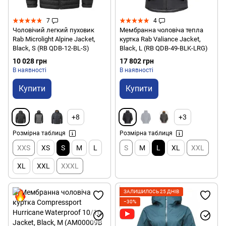
7
4
Чоловічий легкий пуховик
Мембранна чоловіча тепла
Rab Microlight Alpine Jacket,
куртка Rab Valiance Jacket,
Black, S (RB QDB-12-BL-S)
Black, L (RB QDB-49-BLK-LRG)
10 028 грн
17 802 грн
В наявності
В наявності
Купити
Купити
+8
+3
Розмірна таблиця
Розмірна таблиця
XXS
XS
S
M
L
S
M
L
XL
XXL
XL
XXL
XXXL
ЗАЛИШИЛОСЬ 25 ДНІВ
−30%