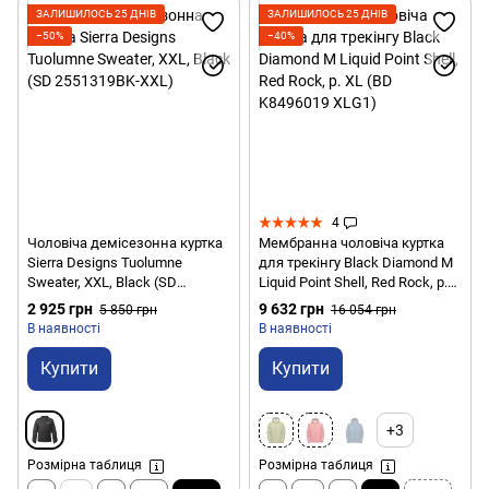
ЗАЛИШИЛОСЬ 25 ДНІВ
ЗАЛИШИЛОСЬ 25 ДНІВ
−50%
−40%
4
Чоловіча демісезонна куртка
Мембранна чоловіча куртка
Sierra Designs Tuolumne
для трекінгу Black Diamond M
Sweater, XXL, Black (SD
Liquid Point Shell, Red Rock, р.
2551319BK-XXL)
XL (BD K8496019 XLG1)
2 925 грн
9 632 грн
5 850 грн
16 054 грн
В наявності
В наявності
Купити
Купити
+3
Розмірна таблиця
Розмірна таблиця