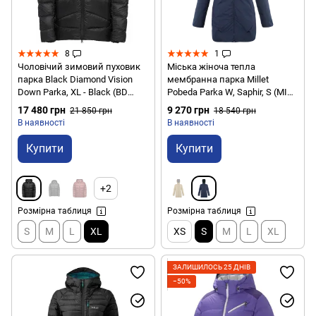
8
1
Чоловічий зимовий пуховик
Міська жіноча тепла
парка Black Diamond Vision
мембранна парка Millet
Down Parka, XL - Black (BD
Pobeda Parka W, Saphir, S (MIV
746120.0002-XL)
9551, 7317-S)
17 480 грн
9 270 грн
21 850 грн
18 540 грн
В наявності
В наявності
Купити
Купити
+2
Розмірна таблиця
Розмірна таблиця
S
M
L
XL
XS
S
M
L
XL
ЗАЛИШИЛОСЬ 25 ДНІВ
−50%