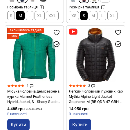
Розмірна таблиця
Розмірна таблиця
S
M
L
XL
XXL
XS
S
M
L
XL
ЗАЛИШИЛОСЬ 25 ДНІВ
−50%
1
3
Міська чоловіча демісезонна
Легкий чоловічий пуховик Rab
куртка Marmot Featherless
Mythic Alpine Light Jacket
Hybrid Jacket, S - Shady Glade
Graphene, M (RB QDB-47-GRH-
(MRT 40550.4770-S)
MED)
4 485 грн
14 950 грн
8 970 грн
В наявності
В наявності
Купити
Купити