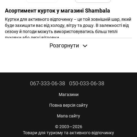
Асортимент курток у магазині Shambala
Куртки для активного відпочинку – це той зовнішній шар, який
буде захищати вас від холоду, вітру та дощу. В залежності від
сезону й погоди можуть використовуватись більш теплі
пуховки або легкі вітровки.
Розгорнути
Туристичні куртки мають ряд відмінностей від звичайних
міських:
Крій
передбачає повну свободу рухів. В такому одязі ви
можете дертись на гору або гуляти в лісі й він не буде
обмежувати ваших рухів.
Технологічність
включає використання мембранних
067-333-06-38
050-033-06-38
тканин для захисту від дощу, спеціальне оброблення
наповнювача, щоб він «не боявся» вологи, можливість
Магазини
компактно скласти й запакувати в рюкзак. Виробники
Повна версія сайту
outdoor-продукції щорічно впроваджують нові технології в
цей елемент одягу.
Мапа сайту
Зносостійкість
– один з головних критеріїв під час вибору
© 2003—2026
моделі для гір або складного походу. Вона має бути досить
Товари для туризму та активного відпочинку
міцною, щоб не протертись під вагою рюкзака, не боялась