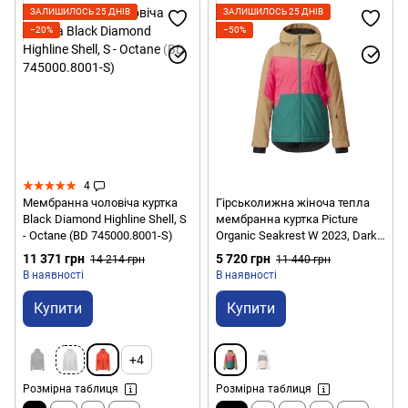
ЗАЛИШИЛОСЬ 25 ДНІВ
ЗАЛИШИЛОСЬ 25 ДНІВ
−20%
−50%
4
Мембранна чоловіча куртка
Гірськолижна жіноча тепла
Black Diamond Highline Shell, S
мембранна куртка Picture
- Octane (BD 745000.8001-S)
Organic Seakrest W 2023, Dark
Sea, XS (PO WVT270A-XS)
11 371 грн
5 720 грн
14 214 грн
11 440 грн
В наявності
В наявності
Купити
Купити
+4
Розмірна таблиця
Розмірна таблиця