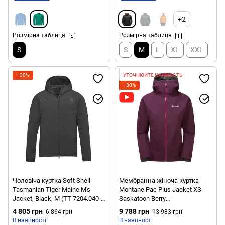
+2
Розмірна таблиця
Розмірна таблиця
S
S
M
L
XL
XXL
−30%
УТОЧНЮЙТЕ НАЯВНІСТЬ
−30%
Чоловіча куртка Soft Shell
Мембранна жіноча куртка
Tasmanian Tiger Maine M's
Montane Pac Plus Jacket XS -
Jacket, Black, M (TT 7204.040-
Saskatoon Berry
M)
(FPPLJSASA08)
4 805 грн
9 788 грн
6 864 грн
13 983 грн
В наявності
В наявності