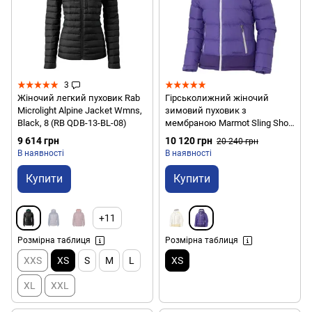
3
Жіночий легкий пуховик Rab
Гірськолижний жіночий
Microlight Alpine Jacket Wmns,
зимовий пуховик з
Black, 8 (RB QDB-13-BL-08)
мембраною Marmot Sling Shot
Jacket, XS - Ultra Violet/Dark
9 614 грн
10 120 грн
20 240 грн
Violet (MRT 75290.6394-XS)
В наявності
В наявності
Купити
Купити
+11
Розмірна таблиця
Розмірна таблиця
XXS
XS
S
M
L
XS
XL
XXL