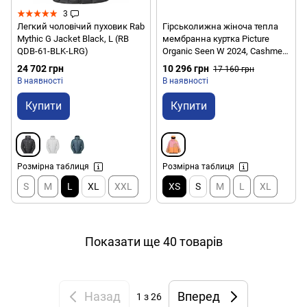
3
Легкий чоловічий пуховик Rab
Гірськолижна жіноча тепла
Mythic G Jacket Black, L (RB
мембранна куртка Picture
QDB-61-BLK-LRG)
Organic Seen W 2024, Cashmere
Rose, XS (PO WVT314C-CR-XS)
24 702 грн
10 296 грн
17 160 грн
В наявності
В наявності
Купити
Купити
Розмірна таблиця
Розмірна таблиця
S
M
L
XL
XXL
XS
S
M
L
XL
Показати ще 40 товарів
Назад
Вперед
1
з 26