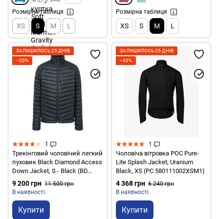
Розмірна таблиця
Розмірна таблиця
XS
S
M
L
XS
S
M
L
ЗАЛИШИЛОСЬ 25 ДНІВ
ЗАЛИШИЛОСЬ 25 ДНІВ
−20%
−30%
1
1
Трекінговий чоловічий легкий
Чоловіча вітровка POC Pure-
пуховик Black Diamond Access
Lite Splash Jacket, Uranium
Down Jacket, S - Black (BD
Black, XS (PC 580111002XSM1)
746083.0002-S)
9 200 грн
4 368 грн
11 500 грн
6 240 грн
В наявності
В наявності
Купити
Купити