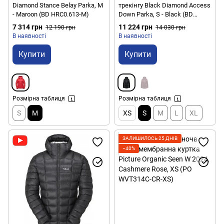
Diamond Stance Belay Parka, M
трекінгу Black Diamond Access
- Maroon (BD HRC0.613-M)
Down Parka, S - Black (BD
746082.0002-S)
7 314 грн
11 224 грн
12 190 грн
14 030 грн
В наявності
В наявності
Купити
Купити
Розмірна таблиця
Розмірна таблиця
S
M
XS
S
M
L
XL
ЗАЛИШИЛОСЬ 25 ДНІВ
−40%