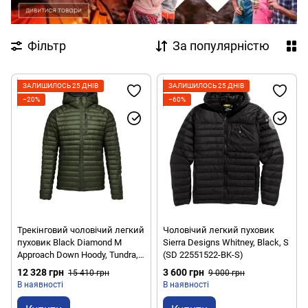
Фільтр
За популярністю
ЗАЛИШИЛОСЬ 25 ДНІВ
ЗАЛИШИЛОСЬ 25 ДНІВ
−20%
−60%
Трекінговий чоловічий легкий
Чоловічий легкий пуховик
пуховик Black Diamond M
Sierra Designs Whitney, Black, S
Approach Down Hoody, Tundra,
(SD 22551522-BK-S)
M (BD 7440923010MED1)
12 328 грн
3 600 грн
15 410 грн
9 000 грн
В наявності
В наявності