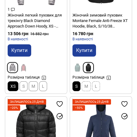
1
Жіночий легкий пуховик для
Жіночий зимовий пуховик
трекінгу Black Diamond
Montane Female Anti-Freeze XT
Approach Down Hoody, XS -
Hoodie, Black, S/10/38
Purple Haze (BD 746002.5001-
(5056601022793)
13 506 грн
16 780 грн
16 882 грн
XS)
В наявності
В наявності
Купити
Купити
Розмірна таблиця
Розмірна таблиця
XS
S
M
L
S
M
L
ЗАЛИШИЛОСЬ 25 ДНІВ
ЗАЛИШИЛОСЬ 25 ДНІВ
−20%
−50%