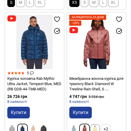
S
M
L
XL
XS
S
M
L
XL
ЗАЛИШИЛОСЬ 25 ДНІВ
−20%
5
Куртка чоловіча Rab Mythic
Мембранна жіноча куртка для
Ultra Jacket, Tempest Blue, MED
трекінгу Black Diamond W
(RB QDB-44-TMB-MED)
Treeline Rain Shell, S -
Rosewood (BD
26 726 грн
4 747 грн
5 934 грн
7450096027SML1)
В наявності
В наявності
Купити
Купити
+2