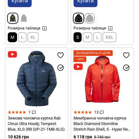
Купити
Купити
Розмірна таблиця
Розмірна таблиця
M
L
XL
S
M
L
XXL
ЗАЛИШИЛОСЬ 25 ДНІВ
−30%
1
13
Зимова чоловіча куртка Rab
Мембранна чоловіча куртка
Cirrus Ultra Hoody, Tempest
Black Diamond Stormline
Blue, XLG (RB QIP-21-TMB-XLG)
Stretch Rain Shell, S - Hyper Red
(BD CDT0.6002-S)
10 626 грн
6 118 грн
8 740 грн