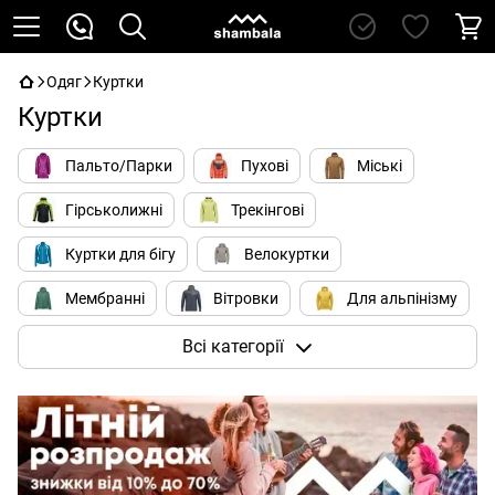
Одяг
Куртки
Куртки
Пальто/Парки
Пухові
Міські
Гірськолижні
Трекінгові
Куртки для бігу
Велокуртки
Мембранні
Вітровки
Для альпінізму
Soft Shell
Всі категорії