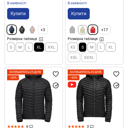
В наявності
В наявності
Купити
Купити
+3
+17
Розмірна таблиця
Розмірна таблиця
S
M
L
XL
XXL
XS
S
M
L
XL
XXL
XXXL
ЗАЛИШИЛОСЬ 25 ДНІВ
ЗАЛИШИЛОСЬ 25 ДНІВ
−20%
−20%
6
3