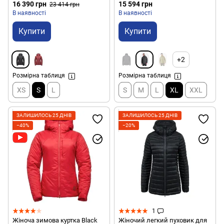
- Smoke (BD XNJ9.022-S)
XLG)
16 390 грн
15 594 грн
23 414 грн
В наявності
В наявності
Купити
Купити
+2
Розмірна таблиця
Розмірна таблиця
XS
S
L
S
M
L
XL
XXL
ЗАЛИШИЛОСЬ 25 ДНІВ
ЗАЛИШИЛОСЬ 25 ДНІВ
−40%
−20%
1
Жіноча зимова куртка Black
Жіночий легкий пуховик для