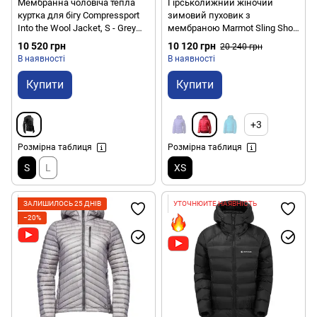
Мембранна чоловіча тепла
Гірськолижний жіночий
куртка для бігу Compressport
зимовий пуховик з
Into the Wool Jacket, S - Grey
мембраною Marmot Sling Shot
Melange (AU00018B 101 00S)
Jacket, XS - Summer Pink/Berry
10 520 грн
10 120 грн
20 240 грн
Wine (MRT 76200.6566-XS)
В наявності
В наявності
Купити
Купити
+3
Розмірна таблиця
Розмірна таблиця
S
L
XS
ЗАЛИШИЛОСЬ 25 ДНІВ
УТОЧНЮЙТЕ НАЯВНІСТЬ
−20%