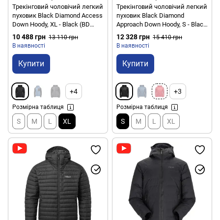
Трекінговий чоловічий легкий
Трекінговий чоловічий легкий
пуховик Black Diamond Access
пуховик Black Diamond
Down Hoody, XL - Black (BD
Approach Down Hoody, S - Black
746080.0002-XL)
(BD 746000.0002-S)
10 488 грн
12 328 грн
13 110 грн
15 410 грн
В наявності
В наявності
Купити
Купити
+4
+3
Розмірна таблиця
Розмірна таблиця
S
M
L
XL
S
M
L
XL