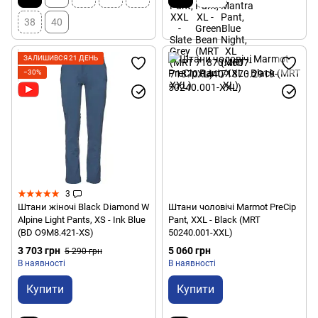
38
40
ЗАЛИШИВСЯ 21 ДЕНЬ
−30%
3
Штани жіночі Black Diamond W
Штани чоловічі Marmot PreCip
Alpine Light Pants, XS - Ink Blue
Pant, XXL - Black (MRT
(BD O9M8.421-XS)
50240.001-XXL)
3 703 грн
5 060 грн
5 290 грн
В наявності
В наявності
Купити
Купити