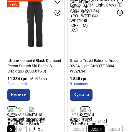
−30%
Штани чоловічі Black Diamond
Штани Travel Extreme Draco,
Recon Stretch Ski Pants, S -
32/34, Light Grey (TE C004-
Black (BD ZC0G.015-S)
W32/L34)
11 334 грн
1 845 грн
16 192 грн
В наявності
В наявності
Купити
Купити
Розмірна таблиця
Розмірна таблиця
S
M
L
XL
32x32
32x34
33x30