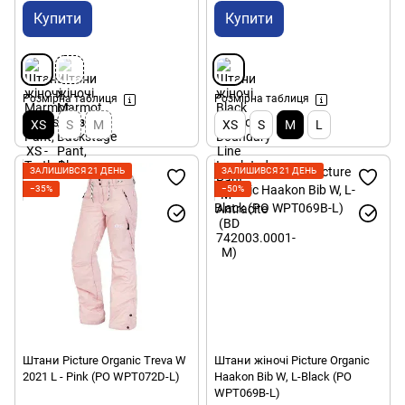
Купити
Купити
Розмірна таблиця
Розмірна таблиця
XS
S
M
XS
S
M
L
ЗАЛИШИВСЯ 21 ДЕНЬ
ЗАЛИШИВСЯ 21 ДЕНЬ
−35%
−50%
Штани Picture Organic Treva W
Штани жіночі Picture Organic
2021 L - Pink (PO WPT072D-L)
Haakon Bib W, L-Black (PO
WPT069B-L)