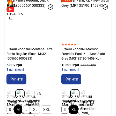
Штани чоловічі Montane Terra
Штани чоловічі Marmot
Pants Regular, Black, M/32
Freerider Pant, XL - New Slate
(5056601000333)
Grey (MRT 35190.1458-XL)
5 382 грн
10 580 грн
21 160 грн
В наявності
В наявності
Купити
Купити
+3
Розмірна таблиця
Розмірна таблиця
S
M
L
XL
XXL
S
XL