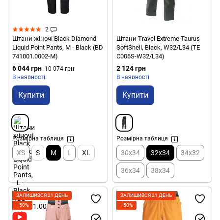
2
Штани жіночі Black Diamond
Штани Travel Extreme Taurus
Liquid Point Pants, M - Black (BD
SoftShell, Black, W32/L34 (TE
741001.0002-M)
C006S-W32/L34)
6 044 грн
2 124 грн
10 074 грн
В наявності
В наявності
Купити
Купити
Розмірна таблиця
Розмірна таблиця
XS
S
M
L
XL
30x34
32x34
34x32
36x34
38x34
ЗАЛИШИВСЯ 21 ДЕНЬ
ЗАЛИШИВСЯ 21 ДЕНЬ
−50%
−50%