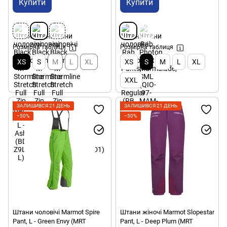
Купити
Купити
Розмірна таблиця
Розмірна таблиця
XS
S
M
L
XL
XS
S
M
L
XL
XXL
ЗАЛИШИВСЯ 21 ДЕНЬ
ЗАЛИШИВСЯ 21 ДЕНЬ
−50%
−50%
Штани чоловічі Marmot Spire
Штани жіночі Marmot Slopestar
Pant, L - Green Envy (MRT
Pant, L - Deep Plum (MRT