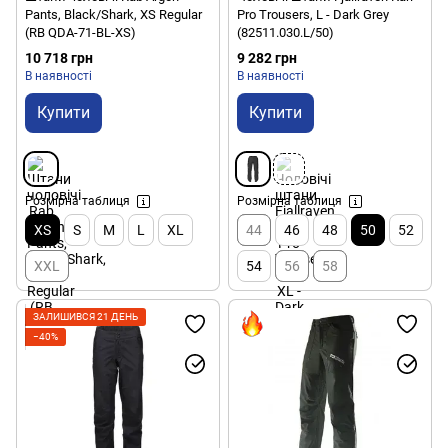
Pants, Black/Shark, XS Regular
Pro Trousers, L - Dark Grey
(RB QDA-71-BL-XS)
(82511.030.L/50)
10 718 грн
9 282 грн
В наявності
В наявності
Купити
Купити
Розмірна таблиця
Розмірна таблиця
XS
S
M
L
XL
44
46
48
50
52
XXL
54
56
58
ЗАЛИШИВСЯ 21 ДЕНЬ
−40%