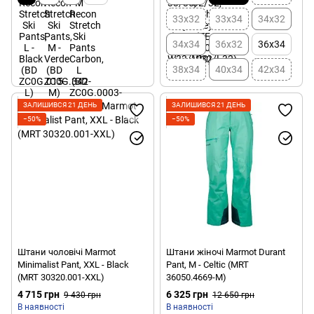
33x32
33x34
34x32
34x34
36x32
36x34
38x34
40x34
42x34
ЗАЛИШИВСЯ 21 ДЕНЬ
ЗАЛИШИВСЯ 21 ДЕНЬ
−50%
−50%
Штани чоловічі Marmot
Штани жіночі Marmot Durant
Minimalist Pant, XXL - Black
Pant, M - Celtic (MRT
(MRT 30320.001-XXL)
36050.4669-M)
4 715 грн
6 325 грн
9 430 грн
12 650 грн
В наявності
В наявності