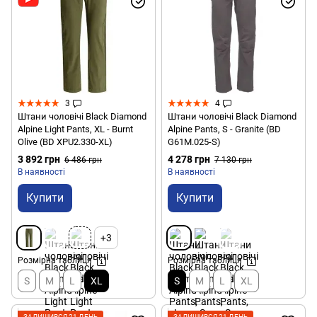
3
4
Штани чоловічі Black Diamond
Штани чоловічі Black Diamond
Alpine Light Pants, XL - Burnt
Alpine Pants, S - Granite (BD
Olive (BD XPU2.330-XL)
G61M.025-S)
3 892 грн
4 278 грн
6 486 грн
7 130 грн
В наявності
В наявності
Купити
Купити
+3
Розмірна таблиця
Розмірна таблиця
S
M
L
XL
S
M
L
XL
ЗАЛИШИВСЯ 21 ДЕНЬ
ЗАЛИШИВСЯ 21 ДЕНЬ