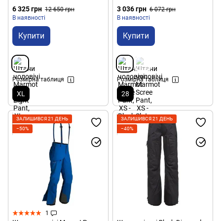
6 325 грн
3 036 грн
12 650 грн
6 072 грн
В наявності
В наявності
Купити
Купити
Розмірна таблиця
Розмірна таблиця
XL
28
ЗАЛИШИВСЯ 21 ДЕНЬ
ЗАЛИШИВСЯ 21 ДЕНЬ
−50%
−40%
1