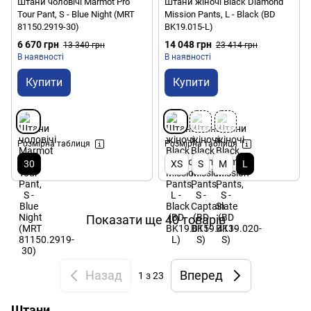
Штани чоловічі Marmot Pro
Штани жіночі Black Diamond
Tour Pant, S - Blue Night (MRT
Mission Pants, L - Black (BD
81150.2919-30)
BK19.015-L)
6 670 грн
14 048 грн
13 340 грн
23 414 грн
В наявності
В наявності
Купити
Купити
Розмірна таблиця
Розмірна таблиця
30
XS
S
M
L
Показати ще 40 товарів
Назад
Вперед
1
з 23
Штани