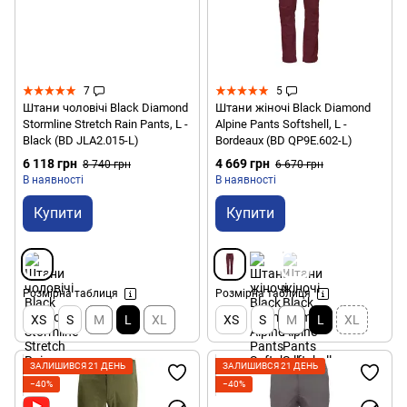
7
5
Штани чоловічі Black Diamond
Штани жіночі Black Diamond
Stormline Stretch Rain Pants, L -
Alpine Pants Softshell, L -
Black (BD JLA2.015-L)
Bordeaux (BD QP9E.602-L)
6 118 грн
4 669 грн
8 740 грн
6 670 грн
В наявності
В наявності
Купити
Купити
Розмірна таблиця
Розмірна таблиця
XS
S
M
L
XL
XS
S
M
L
XL
ЗАЛИШИВСЯ 21 ДЕНЬ
ЗАЛИШИВСЯ 21 ДЕНЬ
−40%
−40%