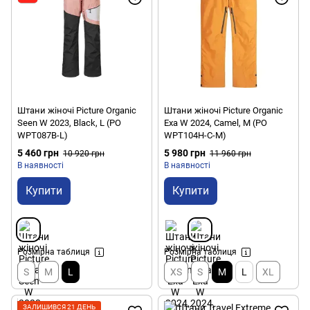
Штани жіночі Picture Organic
Штани жіночі Picture Organic
Seen W 2023, Black, L (PO
Exa W 2024, Camel, M (PO
WPT087B-L)
WPT104H-C-M)
5 460 грн
5 980 грн
10 920 грн
11 960 грн
В наявності
В наявності
Купити
Купити
Розмірна таблиця
Розмірна таблиця
S
M
L
XS
S
M
L
XL
ЗАЛИШИВСЯ 21 ДЕНЬ