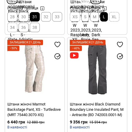
Розмірна таблиця
Розмірна таблиця
28
30
31
32
33
XS
S
M
L
XL
34
36
38
ЗАЛИШИВСЯ 21 ДЕНЬ
ЗАЛИШИВСЯ 21 ДЕНЬ
−50%
−40%
Штани жіночі Marmot
Штани жіночі Black Diamond
Backstage Pant, XS - Turtledove
Boundary Line Insulated Pant, M
(MRT 75440.3070-XS)
- Antracite (BD 742003.0001-M)
6 440 грн
9 356 грн
12 880 грн
15 594 грн
В наявності
В наявності