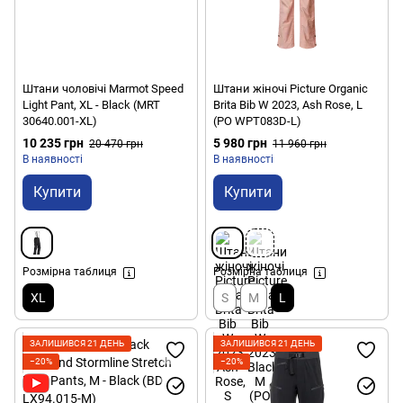
Штани чоловічі Marmot Speed
Штани жіночі Picture Organic
Light Pant, XL - Black (MRT
Brita Bib W 2023, Ash Rose, L
30640.001-XL)
(PO WPT083D-L)
10 235 грн
5 980 грн
20 470 грн
11 960 грн
В наявності
В наявності
Купити
Купити
Розмірна таблиця
Розмірна таблиця
XL
S
M
L
ЗАЛИШИВСЯ 21 ДЕНЬ
ЗАЛИШИВСЯ 21 ДЕНЬ
−20%
−20%