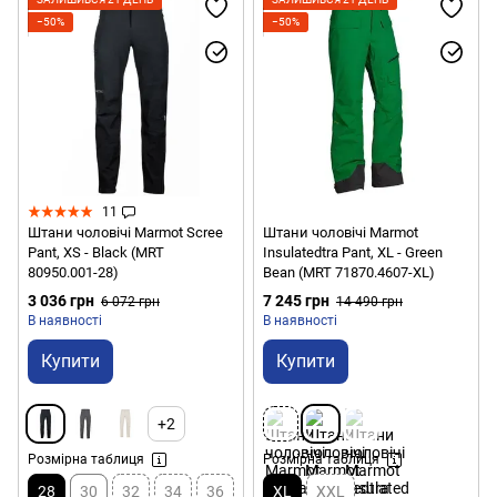
−50%
−50%
11
Штани чоловічі Marmot Scree
Штани чоловічі Marmot
Pant, XS - Black (MRT
Insulatedtra Pant, XL - Green
80950.001-28)
Bean (MRT 71870.4607-XL)
3 036 грн
7 245 грн
6 072 грн
14 490 грн
В наявності
В наявності
Купити
Купити
+2
Розмірна таблиця
Розмірна таблиця
28
30
32
34
36
XL
XXL