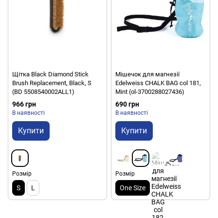
Щітка Black Diamond Stick
Мішечок для магнезії
Brush Replacement, Black, S
Edelweiss CHALK BAG col 181,
(BD 5508540002ALL1)
Mint (ol-3700288027436)
966 грн
690 грн
В наявності
В наявності
Купити
Купити
Розмір
Розмір
S
L
One Size