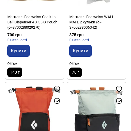
Магнезія Edelweiss Chalk In
Магнезія Edelweiss WALL
Ball Dispenser 4 X 35 G Pouch
MATE 2 кульки (ol-
(ol-3700288029270)
3700288006042)
700 грн
375 грн
В наявності
В наявності
Купити
Купити
Об`єм
Об`єм
140 г
70 г