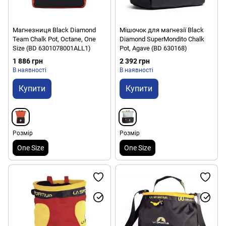
Магнезниця Black Diamond
Мішочок для магнезії Black
Team Chalk Pot, Octane, One
Diamond SuperMondito Chalk
Size (BD 6301078001ALL1)
Pot, Agave (BD 630168)
1 886 грн
2 392 грн
В наявності
В наявності
Купити
Купити
Розмір
Розмір
One Size
One Size