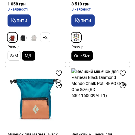
6301140000ALL1)
1 058 грн
8 510 грн
В наявності
В наявності
Купити
Купити
+2
Розмір
Розмір
S/M
M/L
One Size
Мішечок для магнезії Black
Великий мішечок для