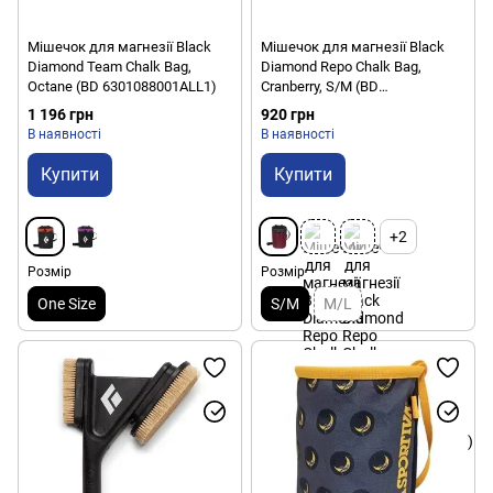
Мішечок для магнезії Black
Мішечок для магнезії Black
Diamond Team Chalk Bag,
Diamond Repo Chalk Bag,
Octane (BD 6301088001ALL1)
Cranberry, S/M (BD
6301186036S_M1)
1 196 грн
920 грн
В наявності
В наявності
Купити
Купити
+2
Розмір
Розмір
One Size
S/M
M/L