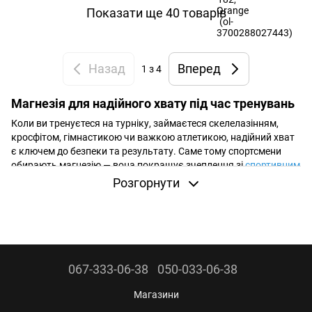
Показати ще 40 товарів
Назад
Вперед
1
з 4
Магнезія для надійного хвату під час тренувань
Коли ви тренуєтеся на турніку, займаєтеся скелелазінням,
кросфітом, гімнастикою чи важкою атлетикою, надійний хват
є ключем до безпеки та результату. Саме тому спортсмени
обирають магнезію — вона покращує зчеплення зі
спортивним
інвентарем
та допомагає зберігати сухість долонь навіть під
Розгорнути
час інтенсивних тренувань.
Магнезію зручно брати із собою як у зал, так і на виїзні
тренування або змагання — вона легко поміщається у
спортивні сумки
,
косметички
або
туристичні рюкзаки
, не
займаючи багато місця.
067-333-06-38
050-033-06-38
Переваги використання магнезії
Магазини
Магнезія ефективно абсорбує вологу та піт, створюючи сухий і
надійний контакт між руками та снарядом, що особливо