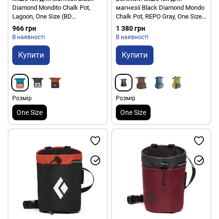
Diamond Mondito Chalk Pot,
магнезії Black Diamond Mondo
Lagoon, One Size (BD
Chalk Pot, REPO Gray, One Size
6301654071ALL1)
(BD 6301160009ALL1)
966 грн
1 380 грн
В наявності
В наявності
Купити
Купити
Розмір
Розмір
One Size
One Size