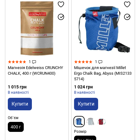
1
1
Магнезія Edelweiss CRUNCHY
Мішечок для магнезії Millet
CHALK, 400 г (WCRUN400)
Ergo Chalk Bag, Abyss (MIS2133
5714)
1 015 грн
1 024 грн
В наявності
В наявності
Купити
Купити
Об`єм
400 г
Розмір