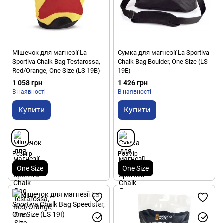
Мішечок для магнезії La
Сумка для магнезії La Sportiva
Sportiva Chalk Bag Testarossa,
Chalk Bag Boulder, One Size (LS
Red/Orange, One Size (LS 19B)
19E)
1 058 грн
1 426 грн
В наявності
В наявності
Купити
Купити
Розмір
Розмір
One Size
One Size