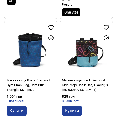
XL
Розмір
One Size
Магнезниця Black Diamond
Магнезниця Black Diamond
Gym Chalk Bag, Ultra Blue
Kid's Mojo Chalk Bag, Glacier, S
Triangle, M/L (BD
(BD 6301094072SML1)
6301124074M_L1)
1 564 грн
828 грн
В наявності
В наявності
Купити
Купити