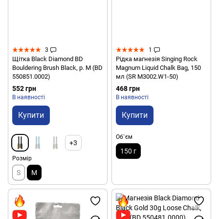
3
1
Щітка Black Diamond BD
Рідка магнезія Singing Rock
Bouldering Brush Black, р. M (BD
Magnum Liquid Chalk Bag, 150
550851.0002)
мл (SR M3002.W1-50)
552 грн
468 грн
В наявності
В наявності
Купити
Купити
Об`єм
+3
150 г
Розмір
S
M