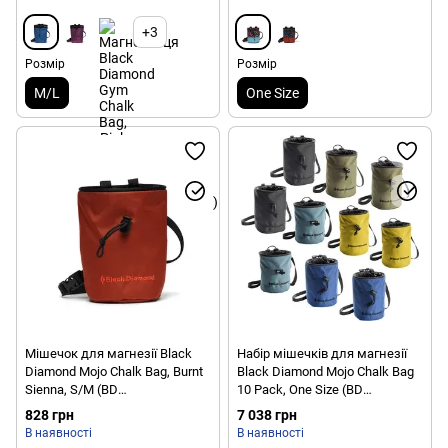
+3
Розмір
Розмір
M/L
One Size
Мішечок для магнезії Black
Набір мішечків для магнезії
Diamond Mojo Chalk Bag, Burnt
Black Diamond Mojo Chalk Bag
Sienna, S/M (BD
10 Pack, One Size (BD
6301616044S_M1)
6301130000ALL1)
828 грн
7 038 грн
В наявності
В наявності