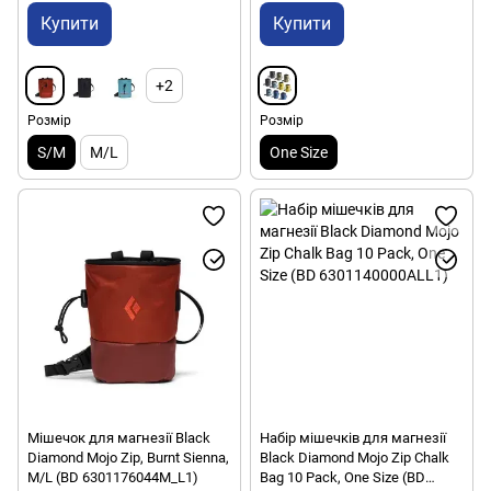
Купити
Купити
+2
Розмір
Розмір
S/M
M/L
One Size
Мішечок для магнезії Black
Набір мішечків для магнезії
Diamond Mojo Zip, Burnt Sienna,
Black Diamond Mojo Zip Chalk
M/L (BD 6301176044M_L1)
Bag 10 Pack, One Size (BD