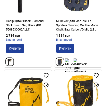
Набір щіток Black Diamond
Мішечок для магнезії La
Stick Brush Set, Black (BD
Sportiva Climbing On The Moon
5508530002ALL1)
Chalk Bag, Carbon/Giallo (LS
79K900108 PZ)
2 714 грн
1 334 грн
В наявності
В наявності
Купити
Купити