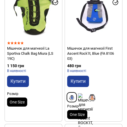
Мішечок для магнезії La
Мішечок для магнезії First
Sportiva Chalk Bag Miura (LS
Ascent Rock'It, Blue (FA 8106
19C)
03)
1 150 грн
480 грн
В наявності
В наявності
Купити
Купити
Розмір
One Size
Розмір
One Size