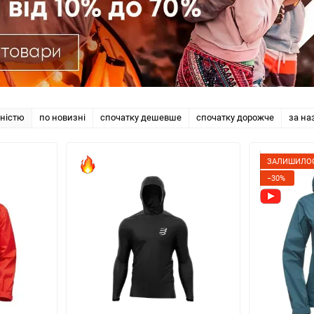
рністю
по новизні
спочатку дешевше
спочатку дорожче
за на
ЗАЛИШИЛОС
−30%