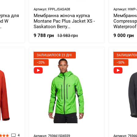
Артикул: FPPLJSASA08
Артикул: HWP-
ртка для
Мембранна жіноча куртка
Мембранна
nd W
Montane Pac Plus Jacket XS -
Compresspo
Saskatoon Berry
Waterproof 
(FPPLJSASA08)
M (HWP-JK
9 788 грн
9 000 грн
13 983 грн
ЗАЛИШИЛОСЯ 23 ДНІ
ЗАЛИШИЛОС
−20%
−50%
4
Артикул: 793661504559
Артикул: 7936