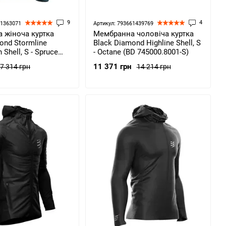
9
4
61363071
Артикул: 793661439769
 жіноча куртка
Мембранна чоловіча куртка
ond Stormline
Black Diamond Highline Shell, S
 Shell, S - Spruce
- Octane (BD 745000.8001-S)
14-S)
11 371 грн
7 314 грн
14 214 грн