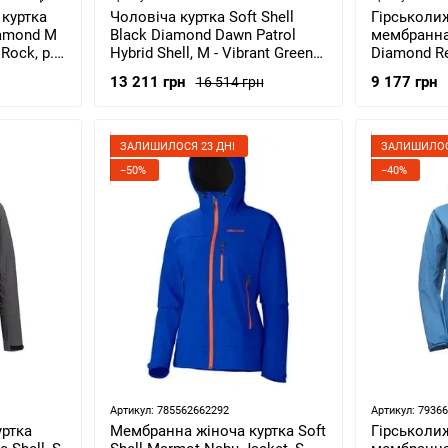
куртка
Чоловіча куртка Soft Shell
Гірськоли
iamond M
Black Diamond Dawn Patrol
мембранна
 Rock, р.
Hybrid Shell, M - Vibrant Green
Diamond Re
)
(BD 7450043048MED1)
Shell, S - 
13 211 грн
9 177 грн
16 514 грн
ЗАЛИШИЛОСЯ 23 ДНІ
ЗАЛИШИЛОС
−50%
−40%
Артикул: 785562662292
Артикул: 7936
ртка
Мембранна жіноча куртка Soft
Гірськоли