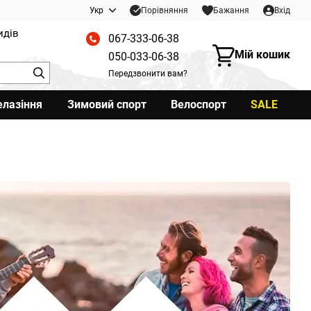
Порівняння
Укр
Бажання
Вхід
идів
067-333-06-38
Мій кошик
050-033-06-38
Передзвонити вам?
елазіння
Зимовий спорт
Велоспорт
SALE