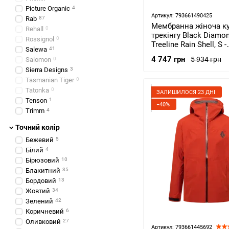
Picture Organic
4
Артикул: 793661490425
Rab
87
Мембранна жіноча ку
Rehall
0
трекінгу Black Diamo
Rossignol
0
Treeline Rain Shell, S -
Salewa
41
Rosewood (BD
4 747 грн
5 934 грн
Salomon
0
7450096027SML1)
Sierra Designs
3
Tasmanian Tiger
0
Tatonka
0
ЗАЛИШИЛОСЯ 23 ДНІ
Tenson
1
−40%
Trimm
4
Точний колір
Бежевий
5
Білий
4
Бірюзовий
10
Блакитний
35
Бордовий
13
Жовтий
34
Зелений
42
Коричневий
6
Оливковий
27
Артикул: 793661445692