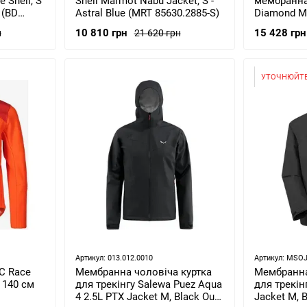
 Shell, S
Shell Marmot Nabu Jacket, S -
мембранна
 (BD
Astral Blue (MRT 85630.2885-S)
Diamond Mis
Agean (BD 
10 810 грн
15 428 грн
н
21 620 грн
УТОЧНЮЙТЕ
Артикул: 013.012.0010
Артикул: MSO
C Race
Мембранна чоловіча куртка
Мембранна
, 140 см
для трекінгу Salewa Puez Aqua
для трекін
4 2.5L PTX Jacket M, Black Out,
Jacket M, B