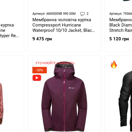
Артикул: AM00009B 990 00M
2
Артикул: 7936
Мембранна
Мембранна чоловіча куртка
куртка
Black Diam
Compressport Hurricane
ine
Stretch Rain
Waterproof 10/10 Jacket, Black,
 Hyper Red
(BD M697.3
M (AM00009B 990 00M)
5 120 грн
9 475 грн
УТОЧНЮЙТЕ НАЯВНІСТЬ
−30%