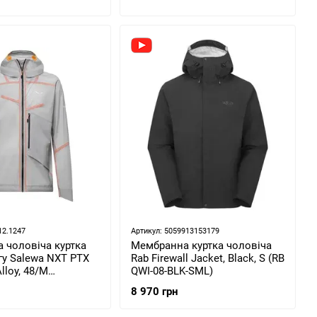
12.1247
Артикул: 5059913153179
 чоловіча куртка
Мембранна куртка чоловіча
гу Salewa NXT PTX
Rab Firewall Jacket, Black, S (RB
lloy, 48/M
QWI-08-BLK-SML)
0 48/M)
8 970 грн