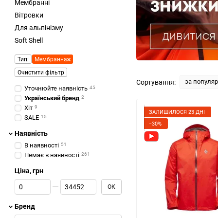
Мембранні
Вітровки
Для альпінізму
Soft Shell
Тип:
Мембранна
Очистити фільтр
за популя
Сортування:
Уточнюйте наявність
45
Український бренд
2
Хіт
9
ЗАЛИШИЛОСЯ 23 ДНІ
SALE
15
−30%
Наявність
В наявності
51
Немає в наявності
261
Ціна, грн
Від Ціна, грн
До Ціна, грн
ОК
Бренд