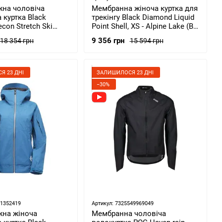
жна чоловіча
Мембранна жіноча куртка для
 куртка Black
трекінгу Black Diamond Liquid
con Stretch Ski
Point Shell, XS - Alpine Lake (BD
Black (BD K6HI.015-S)
MA8A.3000-XS)
9 356 грн
18 354 грн
15 594 грн
Я 23 ДНІ
ЗАЛИШИЛОСЯ 23 ДНІ
−30%
61352419
Артикул: 7325549969049
жна жіноча
Мембранна чоловіча