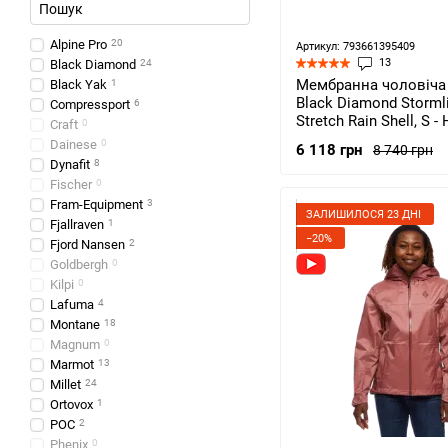
Alpine Pro
20
Артикул: 793661395409
13
Black Diamond
24
Мембранна чоловіча 
Black Yak
1
Black Diamond Storml
Compressport
6
Stretch Rain Shell, S -
Craft
0
(BD CDT0.6002-S)
Dainese
0
6 118 грн
8 740 грн
Dynafit
8
Fischer
0
Fram-Equipment
3
ЗАЛИШИЛОСЯ 23 ДНІ
Fjallraven
1
−20%
Fjord Nansen
2
Goldbergh
0
Kilpi
0
Lafuma
4
Montane
18
Magnum
0
Marmot
13
Millet
24
Ortovox
1
POC
2
Phenix
0