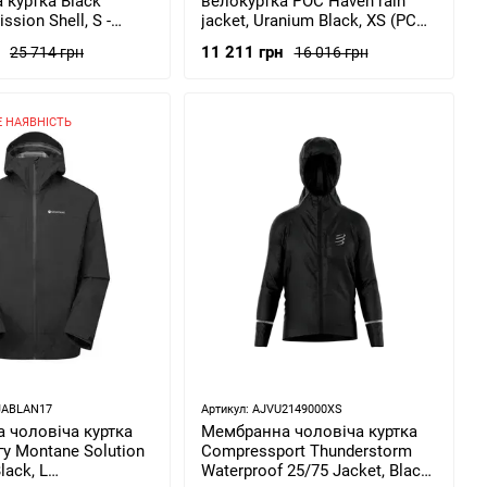
 куртка Black
велокуртка POC Haven rain
sion Shell, S -
jacket, Uranium Black, XS (PC
CA93.423-S)
580121002XSM1)
11 211 грн
25 714 грн
16 016 грн
 НАЯВНІСТЬ
JABLAN17
Артикул: AJVU2149000XS
 чоловіча куртка
Мембранна чоловіча куртка
гу Montane Solution
Compressport Thunderstorm
lack, L
Waterproof 25/75 Jacket, Black,