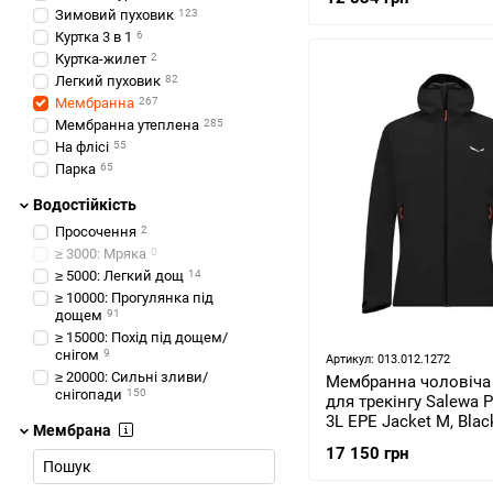
Зимовий пуховик
123
Куртка 3 в 1
6
Куртка-жилет
2
Легкий пуховик
82
Мембранна
267
Мембранна утеплена
285
На флісі
55
Парка
65
Водостійкість
Просочення
2
≥ 3000: Мряка
0
≥ 5000: Легкий дощ
14
≥ 10000: Прогулянка під
дощем
91
≥ 15000: Похід під дощем/
снігом
9
Артикул: 013.012.1272
≥ 20000: Сильні зливи/
Мембранна чоловіча 
снігопади
150
для трекінгу Salewa 
3L EPE Jacket M, Blac
Мембрана
46/S (29090/0910 46/S
17 150 грн