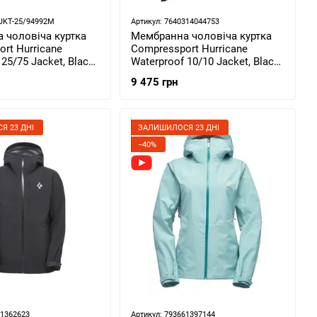
JKT-25/94992M
Артикул: 7640314044753
 чоловіча куртка
Мембранна чоловіча куртка
rt Hurricane
Compressport Hurricane
25/75 Jacket, Black,
Waterproof 10/10 Jacket, Black,
T-25/94992M)
M (CMS AM00009B.990-M)
9 475 грн
Я 23 ДНІ
ЗАЛИШИЛОСЯ 23 ДНІ
−40%
61362623
Артикул: 793661397144