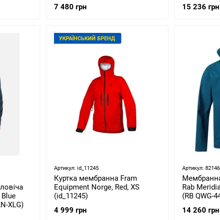
46/S (28615/0910 46/S)
(505660103
7 480 грн
15 236 грн
УКРАЇНСЬКИЙ БРЕНД
Артикул: id_11245
Артикул: 8214
Куртка мембранна Fram
Мембранна
ловіча
Equipment Norge, Red, XS
Rab Meridia
 Blue
(id_11245)
(RB QWG-44
LN-XLG)
4 999 грн
14 260 грн