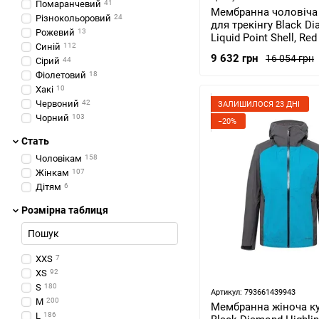
Помаранчевий
41
Мембранна чоловіча 
Різнокольоровий
24
для трекінгу Black D
Рожевий
13
Liquid Point Shell, Red
Синій
112
XL (BD K8496019 XLG1
9 632 грн
16 054 грн
Сірий
44
Фіолетовий
18
Хакі
10
Червоний
42
ЗАЛИШИЛОСЯ 23 ДНІ
Чорний
103
−20%
Стать
Чоловікам
158
Жінкам
107
Дітям
6
Розмірна таблиця
XXS
7
XS
92
S
180
Артикул: 793661439943
M
200
Мембранна жіноча ку
L
186