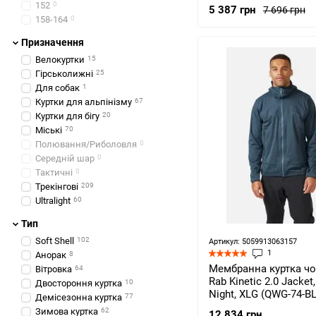
152
0
5 387 грн
7 696 грн
158-164
0
Призначення
Велокуртки
15
Гірськолижні
25
Для собак
1
Куртки для альпінізму
67
Куртки для бігу
20
Міські
70
Полювання/Риболовля
0
Середній шар
0
Тактичні
0
Трекінгові
209
Ultralight
60
Тип
Soft Shell
102
Артикул: 5059913063157
1
Анорак
8
Мембранна куртка чо
Вітровка
64
Rab Kinetic 2.0 Jacket,
Двостороння куртка
10
Night, XLG (QWG-74-B
Демісезонна куртка
77
Зимова куртка
62
12 834 грн