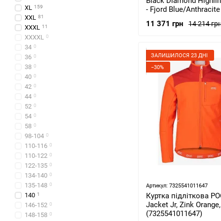
Black Diamond Highline
XL
159
- Fjord Blue/Anthracite
XXL
81
745001.9143-S)
11 371 грн
14 214 гр
XXXL
11
XXXXL
0
34
0
ЗАЛИШИЛОСЯ 23 ДНІ
36
0
38
0
−30%
40
0
42
0
44
0
52
0
54
0
58
0
98-104
0
110-116
0
110-122
0
122-135
0
134-140
0
135-148
0
Артикул: 7325541011647
140
1
Куртка підліткова PO
Jacket Jr, Zink Orange
146-152
0
(7325541011647)
148-158
0