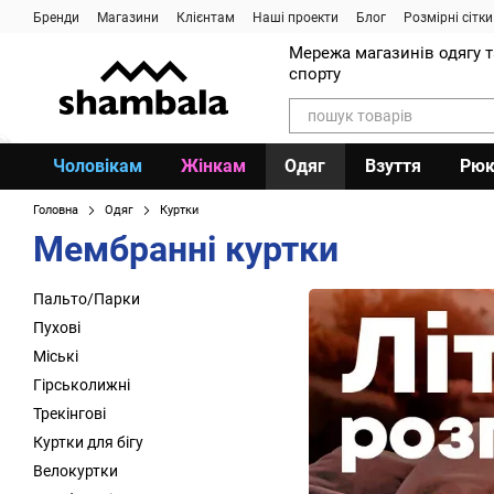
Перейти до основного контенту
Бренди
Магазини
Клієнтам
Наші проекти
Блог
Розмірні сітки
Мережа магазинів одягу 
спорту
Чоловікам
Жінкам
Одяг
Взуття
Рюк
Головна
Одяг
Куртки
Мембранні куртки
Пальто/Парки
Пухові
Міські
Гірськолижні
Трекінгові
Куртки для бігу
Велокуртки