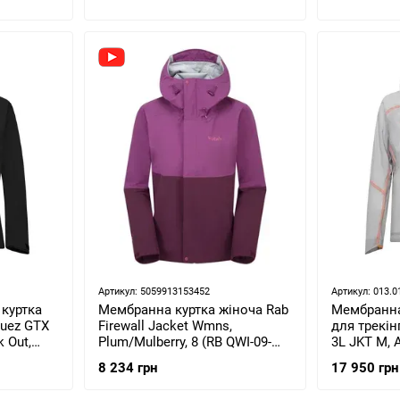
Артикул: 5059913153452
Артикул: 013.0
куртка
Мембранна куртка жіноча Rab
Мембранна
Puez GTX
Firewall Jacket Wmns,
для трекін
k Out,
Plum/Mulberry, 8 (RB QWI-09-
3L JKT M, A
)
PMU-08)
(29055/054
8 234 грн
17 950 грн