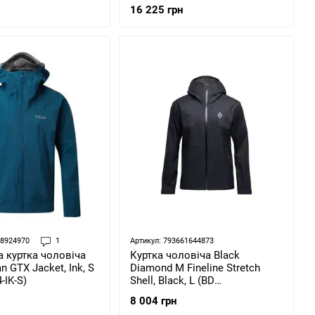
5304)
XS (7630102557886)
16 225 грн
68924970
1
Артикул: 793661644873
Куртка чоловіча Black
 куртка чоловіча
Diamond M Fineline Stretch
n GTX Jacket, Ink, S
Shell, Black, L (BD
-IK-S)
7450380002LRG1)
8 004 грн