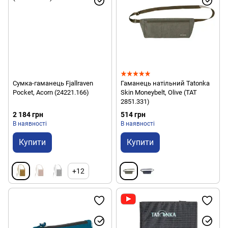
Сумка-гаманець Fjallraven
Гаманець натільний Tatonka
Pocket, Acorn (24221.166)
Skin Moneybelt, Olive (TAT
2851.331)
2 184 грн
514 грн
В наявності
В наявності
Купити
Купити
+12