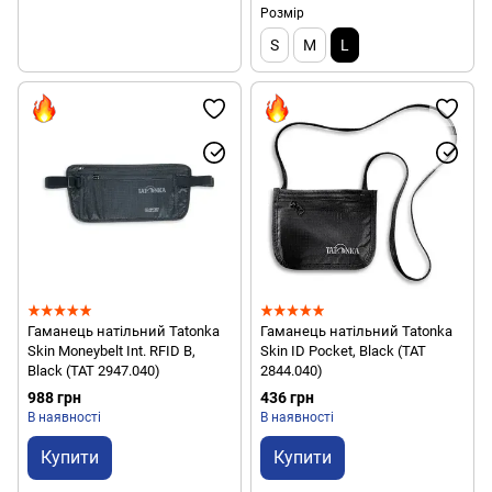
Розмір
S
M
L
Гаманець натільний Tatonka
Гаманець натільний Tatonka
Skin Moneybelt Int. RFID B,
Skin ID Pocket, Black (TAT
Black (TAT 2947.040)
2844.040)
988 грн
436 грн
В наявності
В наявності
Купити
Купити