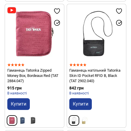
Гаманець Tatonka Zipped
Гаманець натільний Tatonka
Money Box, Bordeaux Red (TAT
Skin ID Pocket RFID B, Black
2884.047)
(TAT 2902.040)
915 грн
842 грн
В наявності
В наявності
Купити
Купити