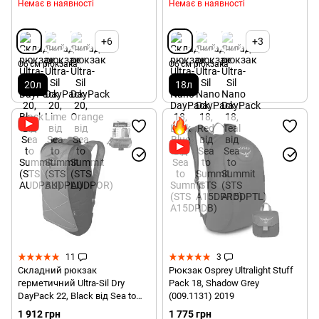
Немає в наявності
Немає в наявності
+6
+3
Об'єм рюкзака
Об'єм рюкзака
20л
18л
11
3
Складний рюкзак
Рюкзак Osprey Ultralight Stuff
герметичний Ultra-Sil Dry
Pack 18, Shadow Grey
DayPack 22, Black від Sea to
(009.1131) 2019
Summit (STS AUDDPBK)
1 912 грн
1 775 грн