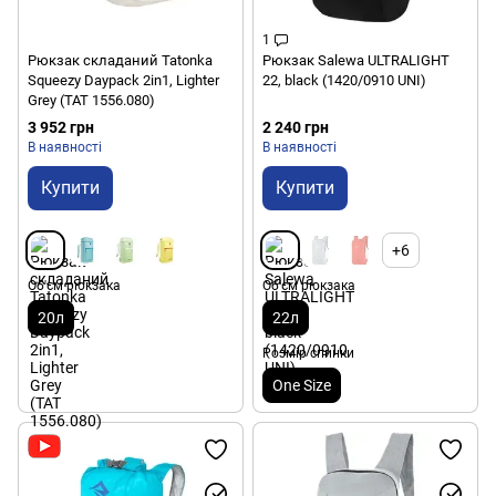
1
Рюкзак складаний Tatonka
Рюкзак Salewa ULTRALIGHT
Squeezy Daypack 2in1, Lighter
22, black (1420/0910 UNI)
Grey (TAT 1556.080)
3 952 грн
2 240 грн
В наявності
В наявності
Купити
Купити
+6
Об'єм рюкзака
Об'єм рюкзака
20л
22л
Розмір спинки
One Size