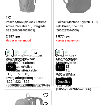
1
Розкладний рюкзак Lafuma
Рюкзак Montane Krypton LT 18,
Active Packable 15, Everglade
Kelp Green, One Size
S22 (3080094853963)
(5056237076559)
2 387 грн
1 877 грн
Немає в наявності
Немає в наявності
+4
Об'єм рюкзака
Об'єм рюкзака
15л
18л
Розмір спинки
One Size