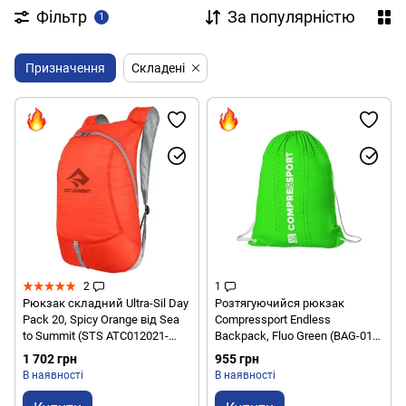
Фільтр
За популярністю
1
Призначення
Складені
2
1
Рюкзак складний Ultra-Sil Day
Розтягуючийся рюкзак
Pack 20, Spicy Orange від Sea
Compressport Endless
to Summit (STS ATC012021-
Backpack, Fluo Green (BAG-01-
060811)
6140)
1 702 грн
955 грн
В наявності
В наявності