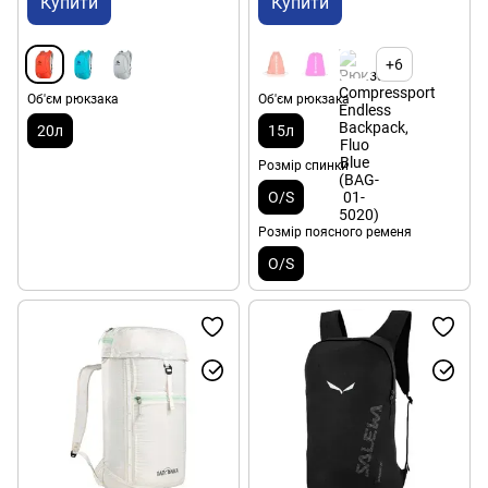
Купити
Купити
+6
Об'єм рюкзака
Об'єм рюкзака
20л
15л
Розмір спинки
O/S
Розмір поясного ременя
O/S