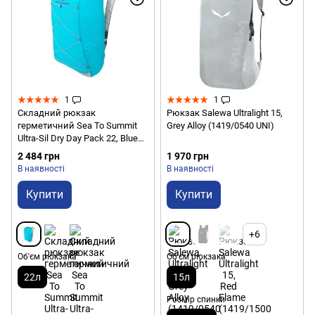
1
1
Складний рюкзак
Рюкзак Salewa Ultralight 15,
герметичний Sea To Summit
Grey Alloy (1419/0540 UNI)
Ultra-Sil Dry Day Pack 22, Blue
Atoll (STS ATC012051-070212)
2 484 грн
1 970 грн
В наявності
В наявності
Купити
Купити
+6
Об'єм рюкзака
Об'єм рюкзака
22л
15л
Розмір спинки