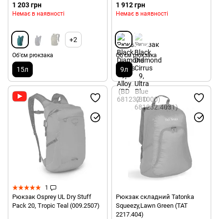
1 203 грн
1 912 грн
Немає в наявності
Немає в наявності
+2
Об'єм рюкзака
Об'єм рюкзака
15л
9л
1
Рюкзак Osprey UL Dry Stuff
Рюкзак складний Tatonka
Pack 20, Tropic Teal (009.2507)
Squeezy,Lawn Green (TAT
2217.404)