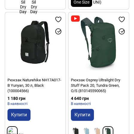
One Size
Рюкзак Naturehike NH17A017-
Рюкзак Osprey Ultralight Dry
B Yunyan, 30 л, Black
Stuff Pack 20, Tundra Green,
(100004566)
O/S (810145590065)
1 180 грн
4 640 грн
В наявності
В наявності
Купити
Купити