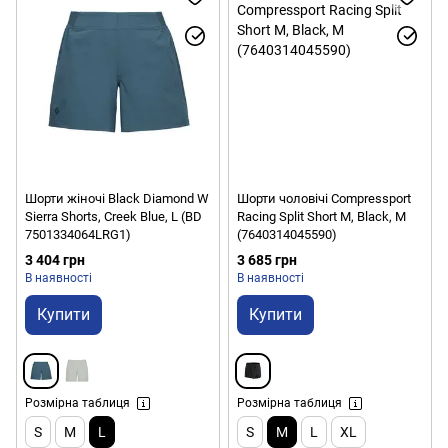
Шорти жіночі Black Diamond W
Шорти чоловічі Compressport
Sierra Shorts, Creek Blue, L (BD
Racing Split Short M, Black, M
7501334064LRG1)
(7640314045590)
3 404 грн
3 685 грн
В наявності
В наявності
Купити
Купити
Розмірна таблиця
Розмірна таблиця
S
M
L
S
M
L
XL