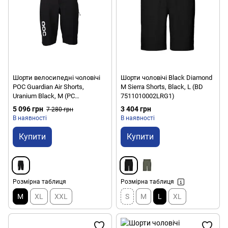
Шорти велосипедні чоловічі
Шорти чоловічі Black Diamond
POC Guardian Air Shorts,
M Sierra Shorts, Black, L (BD
Uranium Black, M (PC
7511010002LRG1)
528521002MED1)
5 096 грн
3 404 грн
7 280 грн
В наявності
В наявності
Купити
Купити
Розмірна таблиця
Розмірна таблиця
M
XL
XXL
S
M
L
XL