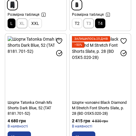
Розмірна таблиця
Розмірна таблиця
L
XL
XXL
T2
T3
T4
ЗАЛИШИЛОСЬ 25 ДНІВ
−50%
Шорти Tatonka Omah M's
Шорти чоловічі Black Diamond
Shorts Dark Blue, 52 (TAT
M Stretch Font Shorts Slate, р.
8181.701-52)
28 (BD O5X5.020-28)
4 680 грн
2 415 грн
4 830 грн
В наявності
В наявності