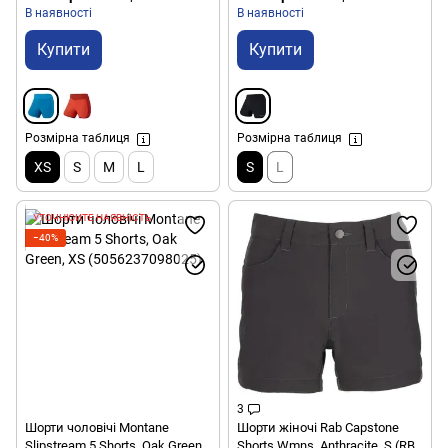
В наявності
В наявності
Купити
Купити
Розмірна таблиця
Розмірна таблиця
XS
S
M
L
S
L
УТОЧНЮЙТЕ НАЯВНІСТЬ
−40%
3
Шорти чоловічі Montane
Шорти жіночі Rab Capstone
Slipstream 5 Shorts, Oak Green,
Shorts Wmns, Anthracite, S (RB