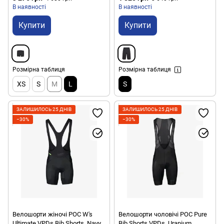
В наявності
В наявності
Купити
Купити
Розмірна таблиця
Розмірна таблиця
XS
S
M
L
S
ЗАЛИШИЛОСЬ 25 ДНІВ
ЗАЛИШИЛОСЬ 25 ДНІВ
−30%
−30%
Велошорти жіночі POC W's
Велошорти чоловічі POC Pure
Ultimate VPDs Bib Shorts, Navy
Bib Shorts VPDs, Uranium