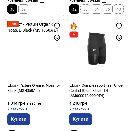
Розмірна таблиця
Розмірна таблиця
30
32
32
33
34
36
40
−70%
Шорти Picture Organic Noas, L-
Шорти Compressport Trail Under
Black (MSH050A-L)
Control Short, Black, T4
(AM00004B 990 0T4)
1 014 грн
4 210 грн
3 380 грн
В наявності
В наявності
Купити
Купити