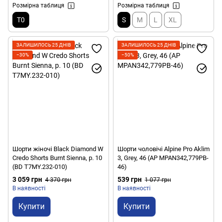
Розмірна таблиця
Розмірна таблиця
T0
S
M
L
XL
ЗАЛИШИЛОСЬ 25 ДНІВ
ЗАЛИШИЛОСЬ 25 ДНІВ
−30%
−50%
Шорти жіночі Black Diamond W
Шорти чоловічі Alpine Pro Aklim
Credo Shorts Burnt Sienna, р. 10
3, Grey, 46 (AP MPAN342,779PB-
(BD T7MY.232-010)
46)
3 059 грн
539 грн
4 370 грн
1 077 грн
В наявності
В наявності
Купити
Купити