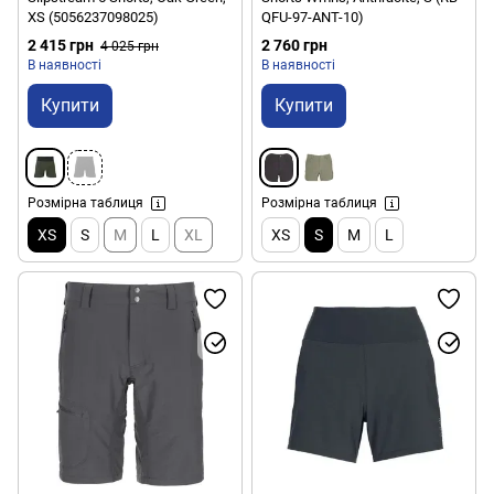
XS (5056237098025)
QFU-97-ANT-10)
2 415 грн
2 760 грн
4 025 грн
В наявності
В наявності
Купити
Купити
Розмірна таблиця
Розмірна таблиця
XS
S
M
L
XL
XS
S
M
L