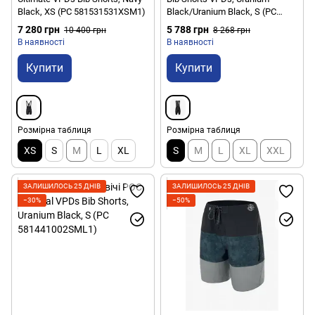
Black, XS (PC 581531531XSM1)
Black/Uranium Black, S (PC
581468204SML1)
7 280 грн
5 788 грн
10 400 грн
8 268 грн
В наявності
В наявності
Купити
Купити
Розмірна таблиця
Розмірна таблиця
XS
S
M
L
XL
S
M
L
XL
XXL
ЗАЛИШИЛОСЬ 25 ДНІВ
ЗАЛИШИЛОСЬ 25 ДНІВ
−30%
−50%