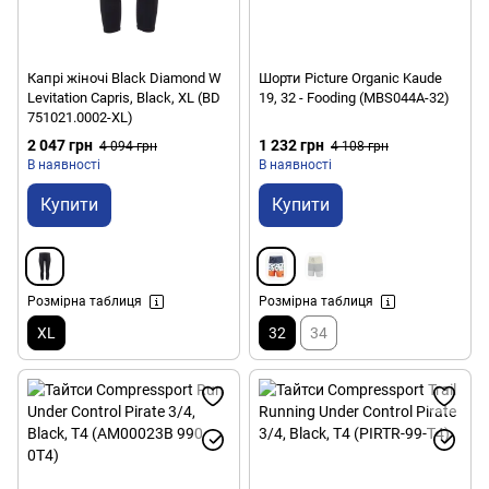
Капрі жіночі Black Diamond W
Шорти Picture Organic Kaude
Levitation Capris, Black, XL (BD
19, 32 - Fooding (MBS044A-32)
751021.0002-XL)
2 047 грн
1 232 грн
4 094 грн
4 108 грн
В наявності
В наявності
Купити
Купити
Розмірна таблиця
Розмірна таблиця
XL
32
34