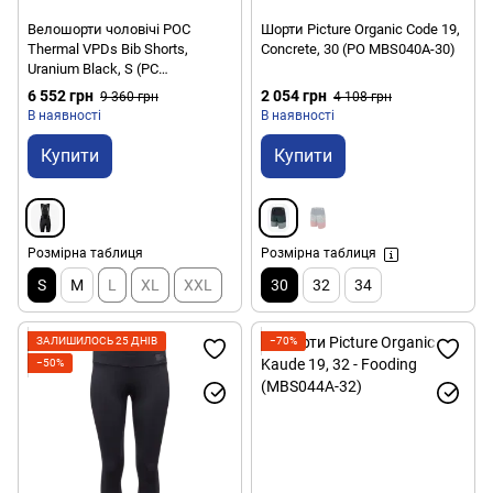
Велошорти чоловічі POC
Шорти Picture Organic Code 19,
Thermal VPDs Bib Shorts,
Concrete, 30 (PO MBS040A-30)
Uranium Black, S (PC
581441002SML1)
6 552 грн
2 054 грн
9 360 грн
4 108 грн
В наявності
В наявності
Купити
Купити
Розмірна таблиця
Розмірна таблиця
S
M
L
XL
XXL
30
32
34
ЗАЛИШИЛОСЬ 25 ДНІВ
−70%
−50%