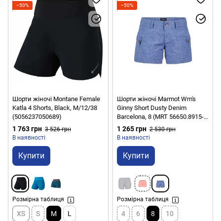
−50%
−50%
Шорти жіночі Montane Female
Шорти жіночі Marmot Wm's
Katla 4 Shorts, Black, M/12/38
Ginny Short Dusty Denim
(5056237050689)
Barcelona, 8 (MRT 56650.8915-
8)
1 763 грн
1 265 грн
3 526 грн
2 530 грн
В наявності
В наявності
Купити
Купити
Розмірна таблиця
Розмірна таблиця
XS
S
M
L
4
6
8
10