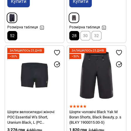
Купити
Купити
Розмірна таблиця
Розмірна таблиця
52
28
30
32
ЗАЛИШИЛОСЬ 25 ДНІВ
ЗАЛИШИЛОСЬ 25 ДНІВ
−30%
−50%
Шорти велосипедні жіночі
Шорти чоловічі Black Yak M
POC Essential W's Short,
Boran Shorts, Black Beauty, р. s
Uranium Black, L (PC
(BLKY 1900015.00-S)
528381002LRG1)
3 276 грн
1 820 грн
4 680 грн
3 640 грн