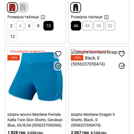
Розмірна таблиця
Розмірна таблиця
2
4
6
8
10
46
48
50
52
12
УТОЧНЮЙТЕ НАЯВНІСТЬ
УТОЧНЮЙТЕ НАЯВНІСТЬ
−50%
−50%
Шорти жіночі Montane Female
Шорти Montane Dragon 5
Katla Twin Skin Shorts, Cerulean
Shorts, Black, S
Blue, XS/8/34 (5056237050566)
(5056237050474)
1 828 грн
2 067 грн
3 656 грн
4 134 грн