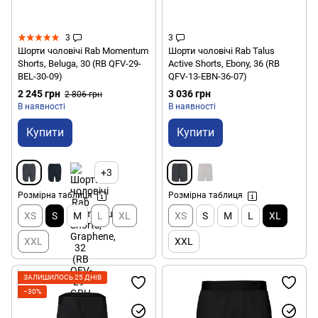
3
3
Шорти чоловічі Rab Momentum
Шорти чоловічі Rab Talus
Shorts, Beluga, 30 (RB QFV-29-
Active Shorts, Ebony, 36 (RB
BEL-30-09)
QFV-13-EBN-36-07)
2 245 грн
3 036 грн
2 806 грн
В наявності
В наявності
Купити
Купити
+3
Розмірна таблиця
Розмірна таблиця
XS
S
M
L
XL
XS
S
M
L
XL
XXL
XXL
ЗАЛИШИЛОСЬ 25 ДНІВ
−30%