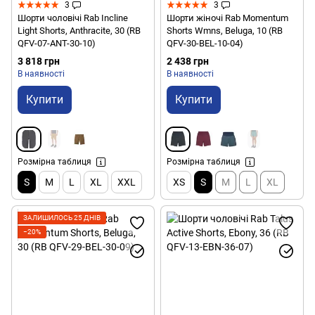
3
3
Шорти чоловічі Rab Incline
Шорти жіночі Rab Momentum
Light Shorts, Anthracite, 30 (RB
Shorts Wmns, Beluga, 10 (RB
QFV-07-ANT-30-10)
QFV-30-BEL-10-04)
3 818 грн
2 438 грн
В наявності
В наявності
Купити
Купити
Розмірна таблиця
Розмірна таблиця
S
M
L
XL
XXL
XS
S
M
L
XL
ЗАЛИШИЛОСЬ 25 ДНІВ
−20%