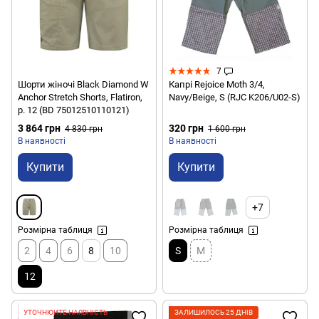
7
Шорти жіночі Black Diamond W
Капрі Rejoice Moth 3/4,
Anchor Stretch Shorts, Flatiron,
Navy/Beige, S (RJC K206/U02-S)
р. 12 (BD 75012510110121)
3 864 грн
320 грн
4 830 грн
1 600 грн
В наявності
В наявності
Купити
Купити
+7
Розмірна таблиця
Розмірна таблиця
2
4
6
8
10
S
M
12
УТОЧНЮЙТЕ НАЯВНІСТЬ
ЗАЛИШИЛОСЬ 25 ДНІВ