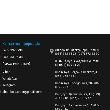
Контактна інформація
067-333-06-38
Дніпро, пр. Олександра Поля, 89
(066) 332-16-26
(097) 573-82-30
050-033-06-38
Вінниця, вул. Академіка Янгеля,
Передзвонити вам?
58
(098) 879-91-23
Viber
Львів, вул. Богдана Лепкого, 4
(068) 255-41-63
WhatsApp
Львів, вул. Городоцька, 207
(068)
Telegram
800-39-76
shambala.order@gmail.com
Київ, вул. Дегтярівська, 11
(093)
306-89-86
(067) 281-89-55
Київ, вул. Антоновича, 17А
(077)
619-22-67