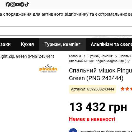
та спорядження для активного відпочинку та екстремальних в
заки
Кухня
Туризм, кемпінг
Альпінізм та скел
Головна
Туризм, кемпінг
Спальні
Спальний мішок Pinguin Magma 630 (-5/ -1
Спальний мішок Pinguin
Green (PNG 243444)
Артикул: 8592638243444
13 432 грн
Немає в наявності