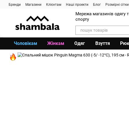
Перейти до основного контенту
Бренди
Магазини
Клієнтам
Наші проекти
Блог
Розмірні сітки
Мережа магазинів одягу 
спорту
Чоловікам
Жінкам
Одяг
Взуття
Рюк