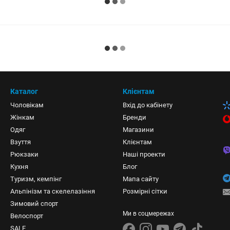
Каталог
Клієнтам
Чоловікам
Вхід до кабінету
Жінкам
Бренди
Одяг
Магазини
Взуття
Клієнтам
Рюкзаки
Наші проекти
Кухня
Блог
Туризм, кемпінг
Мапа сайту
Альпінізм та скелелазіння
Розмірні сітки
Зимовий спорт
Ми в соцмережах
Велоспорт
SALE