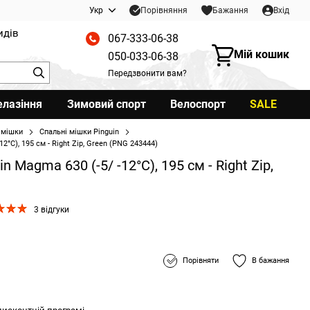
Порівняння
Укр
Бажання
Вхід
идів
067-333-06-38
Мій кошик
050-033-06-38
Передзвонити вам?
елазіння
Зимовий спорт
Велоспорт
SALE
 мішки
Спальні мішки Pinguin
2°C), 195 см - Right Zip, Green (PNG 243444)
 Magma 630 (-5/ -12°C), 195 см - Right Zip,
3 відгуки
Порівняти
В бажання