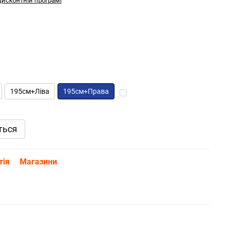
дисконтній програмі
195см+Ліва
195см+Права
ться
тія
Магазини