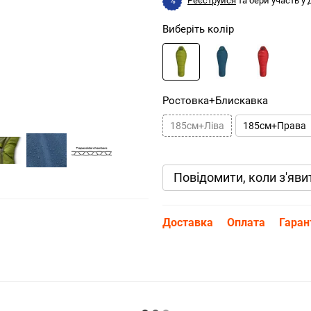
Реєструйся
та бери участь у
%
Виберіть колір
Ростовка+Блискавка
185см+Ліва
185см+Права
Повідомити, коли з'яви
Доставка
Оплата
Гаран