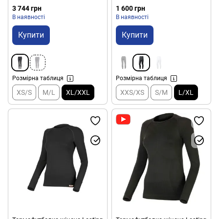
3 744 грн
1 600 грн
В наявності
В наявності
Купити
Купити
Розмірна таблиця
Розмірна таблиця
XS/S
M/L
XL/XXL
XXS/XS
S/M
L/XL