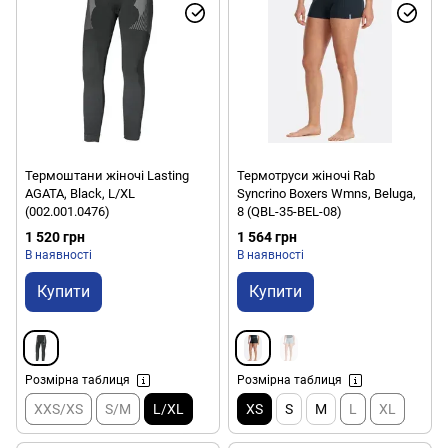
Термоштани жіночі Lasting
Термотруси жіночі Rab
AGATA, Black, L/XL
Syncrino Boxers Wmns, Beluga,
(002.001.0476)
8 (QBL-35-BEL-08)
1 520 грн
1 564 грн
В наявності
В наявності
Купити
Купити
Розмірна таблиця
Розмірна таблиця
XXS/XS
S/M
L/XL
XS
S
M
L
XL