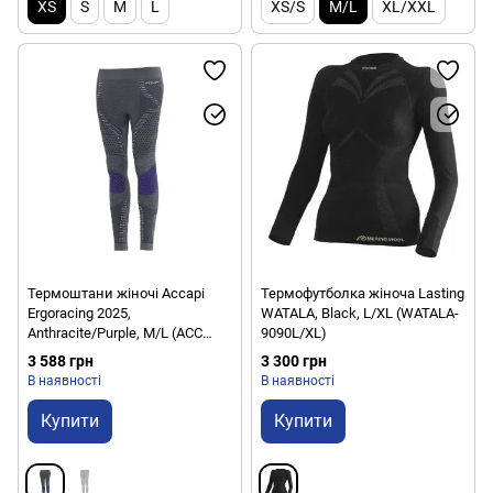
XS
S
M
L
XS/S
M/L
XL/XXL
Термоштани жіночі Accapi
Термофутболка жіноча Lasting
Ergoracing 2025,
WATALA, Black, L/XL (WATALA-
Anthracite/Purple, M/L (ACC
9090L/XL)
AА983.6675-ML)
3 588 грн
3 300 грн
В наявності
В наявності
Купити
Купити