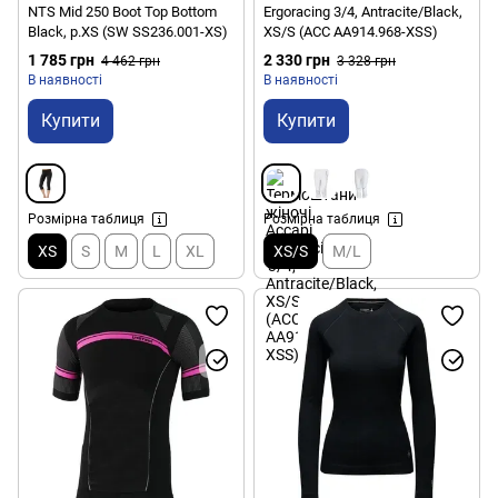
NTS Mid 250 Boot Top Bottom
Ergoracing 3/4, Antracite/Black,
Black, р.XS (SW SS236.001-XS)
XS/S (ACC АA914.968-XSS)
1 785 грн
2 330 грн
4 462 грн
3 328 грн
В наявності
В наявності
Купити
Купити
Розмірна таблиця
Розмірна таблиця
XS
S
M
L
XL
XS/S
M/L