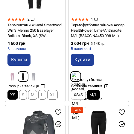
2
1
Термоштани жіночі Smartwool
Термофутболка жіноча Accapi
Wm's Merino 250 Baselayer
HealthPower, Lime/Anthracite,
Bottom, Black, XS (SW
M/L (B3ACC NA450.998-ML)
SW018809.001-XS)
4 600 грн
3 604 грн
5 148 грн
В наявності
В наявності
Купити
Купити
Розмірна таблиця
Розмірна таблиця
XS
S
M
L
XL
XS/S
M/L
−40%