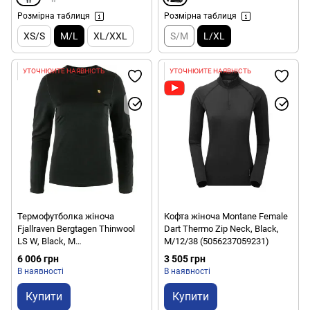
Розмірна таблиця
Розмірна таблиця
XS/S
M/L
XL/XXL
S/M
L/XL
УТОЧНЮЙТЕ НАЯВНІСТЬ
УТОЧНЮЙТЕ НАЯВНІСТЬ
Термофутболка жіноча
Кофта жіноча Montane Female
Fjallraven Bergtagen Thinwool
Dart Thermo Zip Neck, Black,
LS W, Black, M
M/12/38 (5056237059231)
(7323450934552)
6 006 грн
3 505 грн
В наявності
В наявності
Купити
Купити