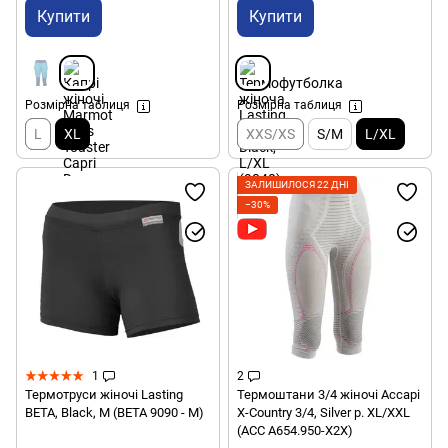
Купити
Купити
Розмірна таблиця
Розмірна таблиця
L
XL
XXS/XS
S/M
L/XL
ЗАЛИШИЛОСЯ 22 ДНІ
−30%
1
2
Термотруси жіночі Lasting
Термоштани 3/4 жіночі Accapi
BETA, Black, M (BETA 9090 - M)
X-Country 3/4, Silver р. XL/XXL
(ACC А654.950-X2X)