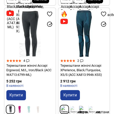
4
2
Термоштани жіночі Accapi
Термоштани жіночі Accapi
Ergowool, M/L, Iron/Black (ACC
XPerience, Black/Turquoise,
WА713.6799-ML)
XS/S (ACC XА813.9946-XSS)
5 252 грн
2 912 грн
В наявності
В наявності
Купити
Купити