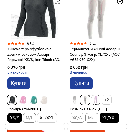
6
6
Жіноча термофутболка з
Термоштани жіночі Accapi X-
довгим рукавом Accapi
Country, Silver р. XL/XXL (ACC
Ergowool, XS/S, Iron/Black (ACC
А653.950-X2X)
WА711.6799-XSS)
6 396 грн
2 652 грн
В наявності
В наявності
Купити
Купити
+2
Розмірна таблиця
Розмірна таблиця
XS/S
M/L
XL/XXL
XS/S
M/L
XL/XXL