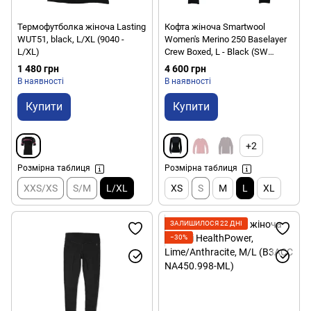
Термофутболка жіноча Lasting
Кофта жіноча Smartwool
WUT51, black, L/XL (9040 -
Women's Merino 250 Baselayer
L/XL)
Crew Boxed, L - Black (SW
SW016370.001-L)
1 480 грн
4 600 грн
В наявності
В наявності
Купити
Купити
+2
Розмірна таблиця
Розмірна таблиця
XXS/XS
S/M
L/XL
XS
S
M
L
XL
ЗАЛИШИЛОСЯ 22 ДНІ
−30%