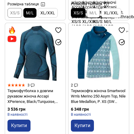
Розмірна таблиця
Розмірна таблиця
XS/S
M/L
XL/XXL
XS/S
M/L
XL/XXL
3
2
Термофутболка з довгим
Термокофта жіноча Smartwool
рукавом жіноча Accapi
Wm's Merino 250 Asym Top, Nile
XPerience, Black/Turquoise,
Blue Medallion, Р. XS (SW
XS/S (ACC XА811.9946-XSS)
15109.C17-XS)
3 536 грн
6 348 грн
В наявності
В наявності
Купити
Купити