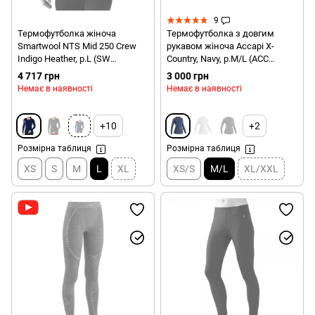
9
Термофутболка жіноча
Термофутболка з довгим
Smartwool NTS Mid 250 Crew
рукавом жіноча Accapi X-
Indigo Heather, р.L (SW
Country, Navy, р.M/L (ACC
SS224.115-L)
А651.941-ML)
4 717 грн
3 000 грн
Немає в наявності
Немає в наявності
+10
+2
Розмірна таблиця
Розмірна таблиця
XS
S
M
L
XL
XS/S
M/L
XL/XXL