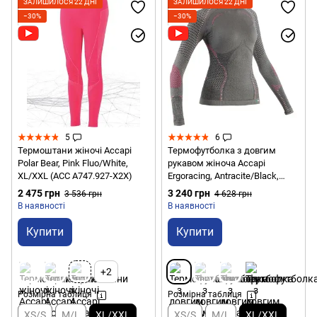
ЗАЛИШИЛОСЯ 22 ДНІ
ЗАЛИШИЛОСЯ 22 ДНІ
−30%
−30%
5
6
Термоштани жіночі Accapi
Термофутболка з довгим
Polar Bear, Pink Fluo/White,
рукавом жіноча Accapi
XL/XXL (ACC A747.927-X2X)
Ergoracing, Antracite/Black,
XL/XXL (ACC АA911.968-X2X)
2 475 грн
3 240 грн
3 536 грн
4 628 грн
В наявності
В наявності
Купити
Купити
+2
Розмірна таблиця
Розмірна таблиця
XS/S
M/L
XL/XXL
XS/S
M/L
XL/XXL