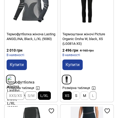
Термофутболка жіноча Lasting
Термоштани жіночі Picture
ANGELINA, Black, L/XL (9080)
Organic Orsha W, black, XS
(LG081A-XS)
2 010 грн
2 496 грн
4 160 грн
В наявності
В наявності
Купити
Купити
Розмірна таблиця
Розмірна таблиця
XXS/XS
S/M
L/XL
XS
S
M
L