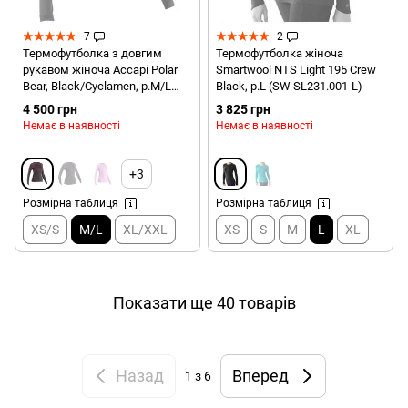
7
2
Термофутболка з довгим
Термофутболка жіноча
рукавом жіноча Accapi Polar
Smartwool NTS Light 195 Crew
Bear, Black/Cyclamen, р.M/L
Black, р.L (SW SL231.001-L)
(ACC A745.934-ML)
4 500 грн
3 825 грн
Немає в наявності
Немає в наявності
+3
Розмірна таблиця
Розмірна таблиця
XS/S
M/L
XL/XXL
XS
S
M
L
XL
Показати ще 40 товарів
Назад
Вперед
1
з 6