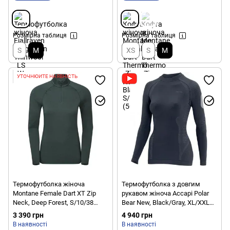
Розмірна таблиця
Розмірна таблиця
S
M
XS
S
M
УТОЧНЮЙТЕ НАЯВНІСТЬ
Термофутболка жіноча
Термофутболка з довгим
Montane Female Dart XT Zip
рукавом жіноча Accapi Polar
Neck, Deep Forest, S/10/38
Bear New, Black/Gray, XL/XXL
(5056601021017)
(ACC PA761.9961-X2X)
3 390 грн
4 940 грн
В наявності
В наявності