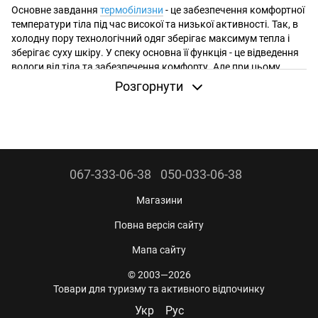
Основне завдання
термобілизни
- це забезпечення комфортної
температури тіла під час високої та низької активності. Так, в
холодну пору технологічний одяг зберігає максимум тепла і
зберігає суху шкіру. У спеку основна її функція - це відведення
вологи від тіла та забезпечення комфорту. Але при цьому,
виробники враховують особливості теплообміну чоловічого та
Розгорнути
жіночого тіла, і розробляють окремо
чоловічу лінійку
термобілизни
та жіночу лінійку, які також відрізняються
кроєм, ступенем відведення вологи (жіноче тіло менше потіє
при аналогічних з чоловічими навантаженнях) та рівнем
теплоізоляції. Тут важливо пам'ятати, що поріг чутливості і
переносимості холоду у чоловіків і жінок суттєво відрізняється
067-333-06-38
050-033-06-38
в силу анатомічних особливостей - за тих же погодних умов та
фізичних навантажень витрати енергії відрізнятимуться і
Магазини
відповідно відрізнятиметься кількість тепла, що виділяється
тілом.
Повна версія сайту
Особливості матеріалу термобілизни для жінок
Мапа сайту
Так, щоб створити технологічну термобілизну для жінок,
© 2003—2026
виробники використовують:
Товари для туризму та активного відпочинку
Синтетичні матеріали – поліестер, еластан. Вони мають високі
Укр
Рус
показники зносостійкості, добре відводять вологу, швидко