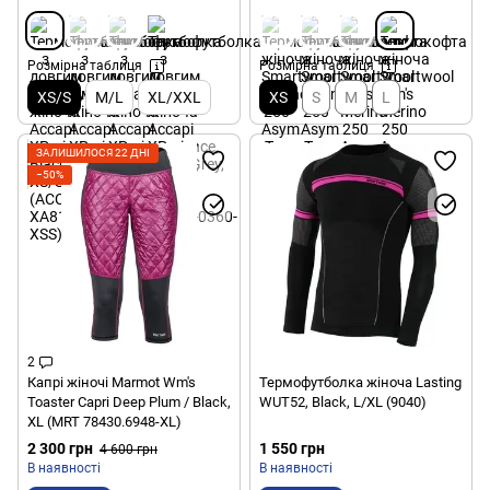
Розмірна таблиця
Розмірна таблиця
XS/S
M/L
XL/XXL
XS
S
M
L
ЗАЛИШИЛОСЯ 22 ДНІ
−50%
2
Капрі жіночі Marmot Wm's
Термофутболка жіноча Lasting
Toaster Capri Deep Plum / Black,
WUT52, Black, L/XL (9040)
XL (MRT 78430.6948-XL)
2 300 грн
1 550 грн
4 600 грн
В наявності
В наявності