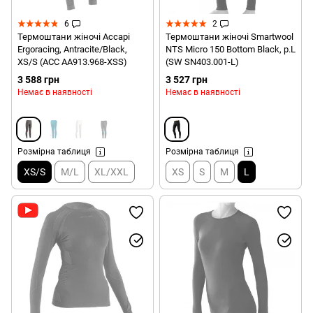
6
2
Термоштани жіночі Accapi
Термоштани жіночі Smartwool
Ergoracing, Antracite/Black,
NTS Micro 150 Bottom Black, р.L
XS/S (ACC АA913.968-XSS)
(SW SN403.001-L)
3 588 грн
3 527 грн
Немає в наявності
Немає в наявності
Розмірна таблиця
Розмірна таблиця
XS/S
M/L
XL/XXL
XS
S
M
L