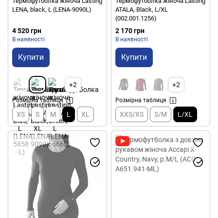
Термофутболка жіноча Lasting
Термофутболка жіноча Lasting
LENA, black, L (LENA-9090L)
ATALA, Black, L/XL
(002.001.1256)
4 520 грн
2 170 грн
В наявності
В наявності
Купити
Купити
+2
+2
Розмірна таблиця
Розмірна таблиця
XS
S
M
L
XL
XXS/XS
S/M
L/XL