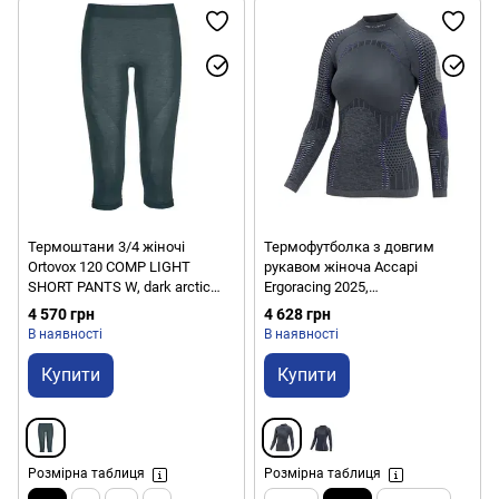
Термоштани 3/4 жіночі
Термофутболка з довгим
Ortovox 120 COMP LIGHT
рукавом жіноча Accapi
SHORT PANTS W, dark arctic
Ergoracing 2025,
grey, XS (8551100026)
Anthracite/Purple, M/L (ACC
4 570 грн
4 628 грн
AА981.6675-ML)
В наявності
В наявності
Купити
Купити
Розмірна таблиця
Розмірна таблиця