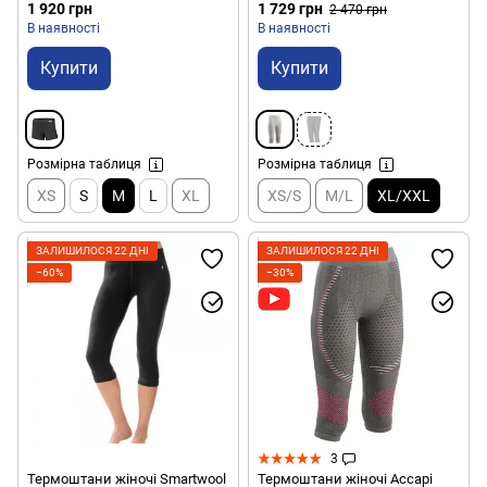
1 920 грн
1 729 грн
2 470 грн
В наявності
В наявності
Купити
Купити
Розмірна таблиця
Розмірна таблиця
XS
S
M
L
XL
XS/S
M/L
XL/XXL
ЗАЛИШИЛОСЯ 22 ДНІ
ЗАЛИШИЛОСЯ 22 ДНІ
−60%
−30%
3
Термоштани жіночі Smartwool
Термоштани жіночі Accapi