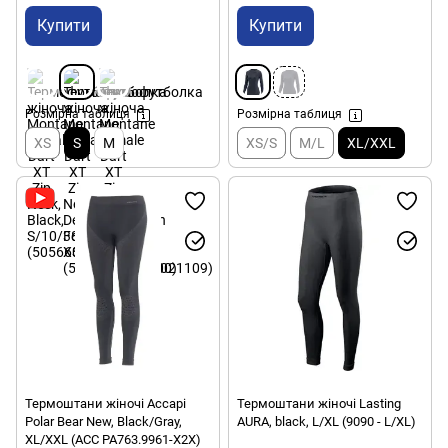
Купити
Купити
Розмірна таблиця
Розмірна таблиця
XS
S
M
XS/S
M/L
XL/XXL
Термоштани жіночі Accapi
Термоштани жіночі Lasting
Polar Bear New, Black/Gray,
AURA, black, L/XL (9090 - L/XL)
XL/XXL (ACC PA763.9961-X2X)