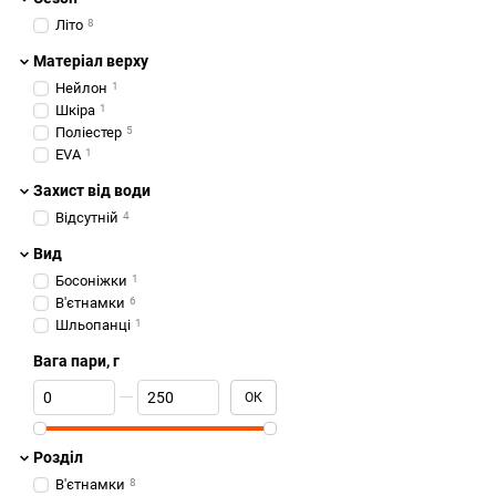
Літо
8
Матеріал верху
Нейлон
1
Шкіра
1
Поліестер
5
EVA
1
Захист від води
Відсутній
4
Вид
Босоніжки
1
В'єтнамки
6
Шльопанці
1
Вага пари, г
Від Вага пари, г
До Вага пари, г
ОК
Розділ
В'єтнамки
8