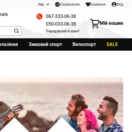
Порівняння
Укр
Бажання
Вхід
идів
067-333-06-38
Мій кошик
050-033-06-38
Передзвонити вам?
елазіння
Зимовий спорт
Велоспорт
SALE