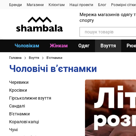
Перейти до основного контенту
Бренди
Магазини
Клієнтам
Наші проекти
Блог
Розмірні сітки
Мережа магазинів одягу 
спорту
Чоловікам
Жінкам
Одяг
Взуття
Рюк
Головна
Взуття
В'єтнамки
Чоловічі вʼєтнамки
Черевики
Кросівки
Гірськолижне взуття
Сандалі
В'єтнамки
Коралові капці
Чуні