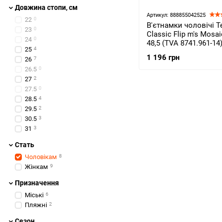
Довжина стопи, см
Артикул: 888855042525
22
0
В'єтнамки чоловічі T
23
0
Classic Flip m's Mosa
24
0
48,5 (TVA 8741.961-14
25
4
1 196 грн
26
7
26.5
0
27
2
27.5
0
28.5
4
29.5
2
30.5
3
31
3
Стать
Чоловікам
8
Жінкам
9
Призначення
Міські
6
Пляжні
2
Сезон