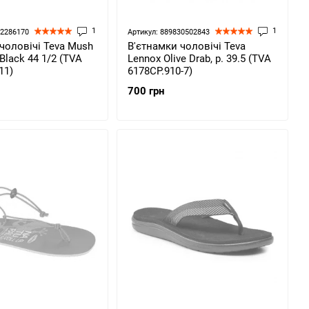
1
1
72286170
Артикул: 889830502843
чоловічі Teva Mush
В'єтнамки чоловічі Teva
 Black 44 1/2 (TVA
Lennox Olive Drab, р. 39.5 (TVA
11)
6178CP.910-7)
700 грн