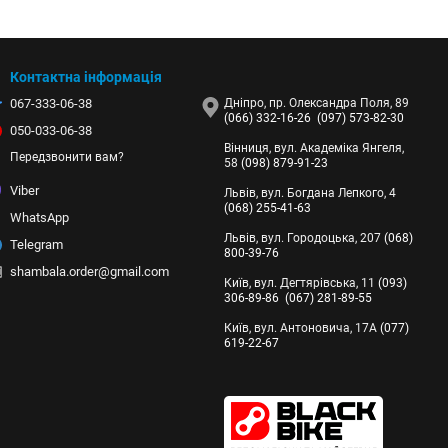
Контактна інформація
067-333-06-38
Дніпро, пр. Олександра Поля, 89
(066) 332-16-26
(097) 573-82-30
050-033-06-38
Вінниця, вул. Академіка Янгеля,
Передзвонити вам?
58
(098) 879-91-23
Viber
Львів, вул. Богдана Лепкого, 4
(068) 255-41-63
WhatsApp
Львів, вул. Городоцька, 207
(068)
Telegram
800-39-76
shambala.order@gmail.com
Київ, вул. Дегтярівська, 11
(093)
306-89-86
(067) 281-89-55
Київ, вул. Антоновича, 17А
(077)
619-22-67