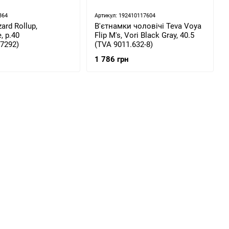
364
Артикул: 192410117604
ard Rollup,
В'єтнамки чоловічі Teva Voya
, р.40
Flip M's, Vori Black Gray, 40.5
7292)
(TVA 9011.632-8)
1 786 грн