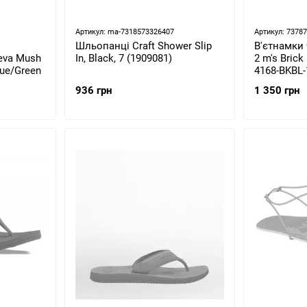
Артикул: ma-7318573326407
Артикул: 7378
Шльопанці Craft Shower Slip
В'єтнамки 
eva Mush
In, Black, 7 (1909081)
2 m's Brick
lue/Green
4168-BKBL-
936 грн
1 350 грн