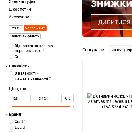
Скельні туфлі
Шкарпетки
Аксесуари
Стать:
Чоловікам
Очистити фільтр
Відправка за повною
за популя
Сортування:
передоплатою
1
Хіт
1
Наявність
В наявності
2
Немає в наявності
7
Ціна, грн
Від Ціна, грн
До Ціна, грн
ОК
Бренд
Craft
1
Lizard
1