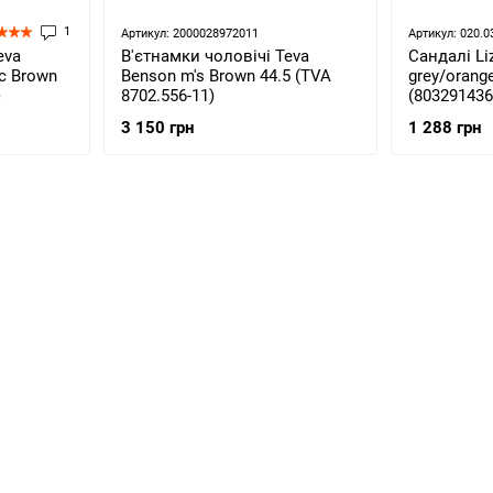
1
Артикул: 2000028972011
Артикул: 020.0
eva
В'єтнамки чоловічі Teva
Сандалі Liz
ic Brown
Benson m's Brown 44.5 (TVA
grey/orange
)
8702.556-11)
(803291436
3 150 грн
1 288 грн