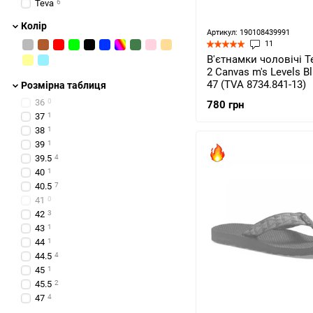
Teva
6
Колір
Артикул: 190108439991
11
В'єтнамки чоловічі T
2 Canvas m's Levels B
47 (TVA 8734.841-13)
Розмірна таблиця
36
0
780 грн
37
1
38
1
39
1
39.5
4
40
1
40.5
7
41
0
42
3
43
1
44
1
44.5
4
45
1
45.5
2
47
4
48.5
3