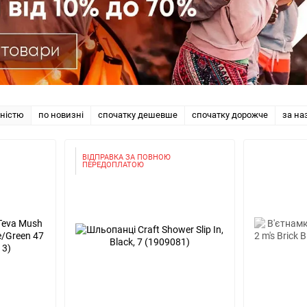
рністю
по новизні
спочатку дешевше
спочатку дорожче
за на
ВІДПРАВКА ЗА ПОВНОЮ
ПЕРЕДОПЛАТОЮ