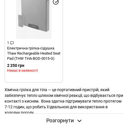
1
Електрична грілка-сідушка
Thaw Rechargeable Heated Seat
Pad (THW THA-BOD-0015-G)
2 250 грн
Немає в наявності
Хімічна грілка для тіла — це портативний пристрій, який
забезпечує тепло шляхом хімічної реакції, що відбувається при
контакті з киснем. Вона здатна підтримувати тепло протягом
7-12 годин, що робить її ідеальною для використання в
холодну погоду.
Розгорнути
Які функції виконує хімічна грілка для тіла?