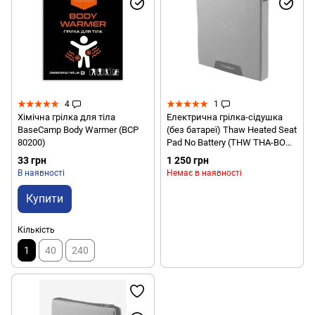
4
1
Хімічна грілка для тіла
Електрична грілка-сідушка
BaseCamp Body Warmer (BCP
(без батареї) Thaw Heated Seat
80200)
Pad No Battery (THW THA-BOD-
1000-G)
33 грн
1 250 грн
В наявності
Немає в наявності
Купити
Кількість
1
40
240