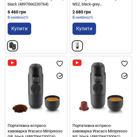
black (4897066230764)
NS2, black-grey
(4897066230917)
6 460 грн
2 680 грн
В наявності
В наявності
Купити
Купити
Портативна еспресо-
Портативна еспресо-
кавоварка Wacaco Minipresso
кавоварка Wacaco Minipresso
GR, black (4897066230016)
NS, black (4897066230061)