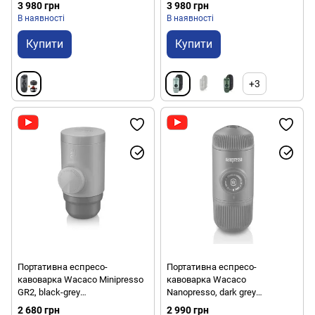
dark grey (4897066230108)
(4897066230344)
3 980 грн
3 980 грн
В наявності
В наявності
Купити
Купити
+3
Портативна еспресо-
Портативна еспресо-
кавоварка Wacaco Minipresso
кавоварка Wacaco
GR2, black-grey
Nanopresso, dark grey
(4897066230955)
(4897066230122)
2 680 грн
2 990 грн