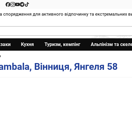
та спорядження для активного відпочинку та екстремальних в
заки
Кухня
Туризм, кемпінг
Альпінізм та скел
я
mbala, Вінниця, Янгеля 58