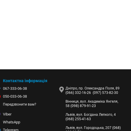
Контактна інформація
067-333-06-38
Дніпро, пр. Олександра Поля, 89
(066) 332-16-26
(097) 573-82-30
050-033-06-38
Вінниця, вул. Академіка Янгеля,
Передзвонити вам?
58
(098) 879-91-23
Viber
Львів, вул. Богдана Лепкого, 4
(068) 255-41-63
WhatsApp
Львів, вул. Городоцька, 207
(068)
Telegram