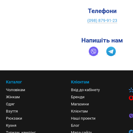
Телефони
(098) 879-91-23
Напишіть нам
Каталог
Клієнтам
Чоловікам
Вхід до кабінету
Жінкам
Бренди
Одяг
Магазини
Взуття
Клієнтам
Рюкзаки
Наші проекти
Кухня
Блог
Туризм, кемпінг
Мапа сайту