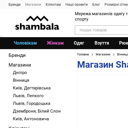
Перейти до основного контенту
Бренди
Магазини
Клієнтам
Наші проекти
Блог
Розмірні сітки
Мережа магазинів одягу 
спорту
Чоловікам
Жінкам
Одяг
Взуття
Рюк
Бренди
Головна
Магазини
Вінниц
Магазин Sha
Магазини
Дніпро
Вінниця
Київ, Дегтярівська
Львів, Лепкого
Львів, Городоцька
Дземброня, Білий Слон
Київ, Антоновича