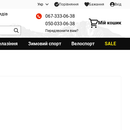
Порівняння
Укр
Бажання
Вхід
идів
067-333-06-38
Мій кошик
050-033-06-38
Передзвонити вам?
елазіння
Зимовий спорт
Велоспорт
SALE