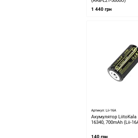
(ARB-L21-5000U)
1 440 грн
Артикул: Lii-16A
Акумулятор LiitoKala L
16340, 700mAh (Lii-16
140 грн