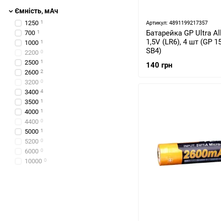
Ємність, мАч
1250
1
Артикул: 4891199217357
Батарейка GP Ultra Al
700
1
1,5V (LR6), 4 шт (GP 
1000
1
SB4)
2200
0
2500
1
140 грн
2600
2
3200
0
3400
4
3500
1
4000
1
4400
0
5000
1
5200
0
6000
0
10000
0
10400
0
15000
0
20000
0
800
0
25000
0