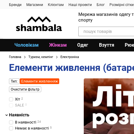
Перейти до основного контенту
Бренди
Магазини
Клієнтам
Наші проекти
Блог
Розмірні сітки
Мережа магазинів одягу 
спорту
Чоловікам
Жінкам
Одяг
Взуття
Рюк
Головна
Туризм, кемпінг
Електроніка
Елементи живлення (батар
Тип:
Елементи живлення
Очистити фільтр
Хіт
2
SALE
0
Наявність
В наявності
24
Немає в наявності
5