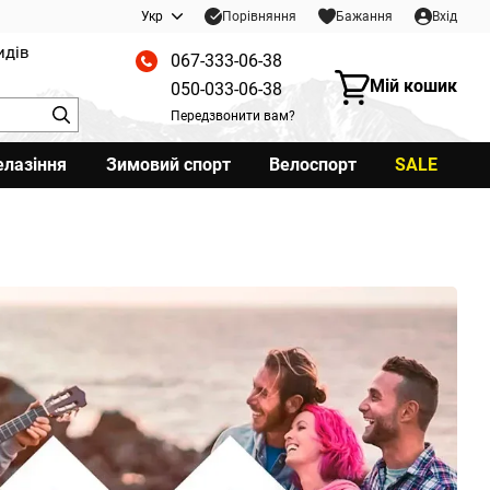
Порівняння
Укр
Бажання
Вхід
идів
067-333-06-38
Мій кошик
050-033-06-38
Передзвонити вам?
елазіння
Зимовий спорт
Велоспорт
SALE