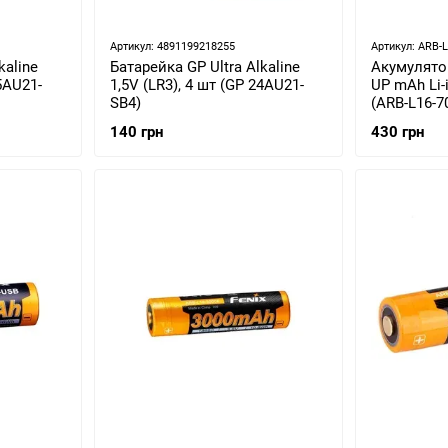
Артикул: 4891199218255
Артикул: ARB-
kaline
Батарейка GP Ultra Alkaline
Акумулятор
15AU21-
1,5V (LR3), 4 шт (GP 24AU21-
UP mAh Li-
SB4)
(ARB-L16-7
140 грн
430 грн