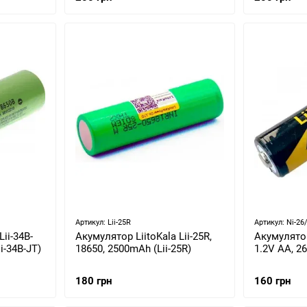
Артикул: Lii-25R
Артикул: Ni-26
ii-34B-
Акумулятор LiitoKala Lii-25R,
Акумулятор
i-34B-JT)
18650, 2500mAh (Lii-25R)
1.2V AA, 2
180 грн
160 грн