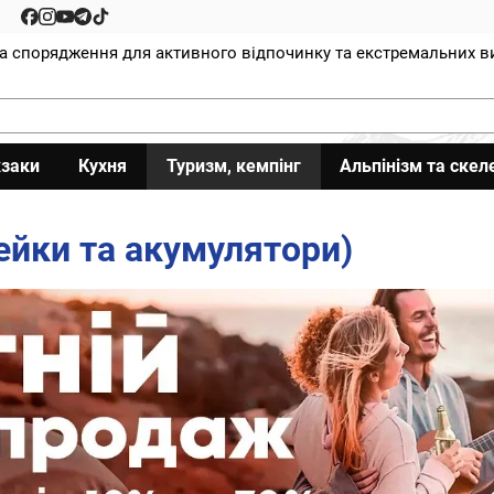
та спорядження для активного відпочинку та екстремальних в
заки
Кухня
Туризм, кемпінг
Альпінізм та скел
ейки та акумулятори)