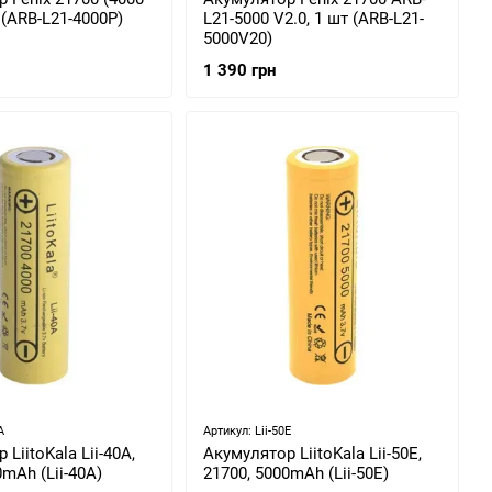
 (ARB-L21-4000P)
L21-5000 V2.0, 1 шт (ARB-L21-
5000V20)
1 390 грн
A
Артикул: Lii-50E
LiitoKala Lii-40A,
Акумулятор LiitoKala Lii-50E,
0mAh (Lii-40A)
21700, 5000mAh (Lii-50E)