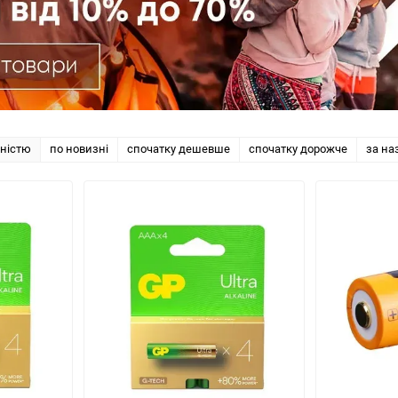
рністю
по новизні
спочатку дешевше
спочатку дорожче
за на