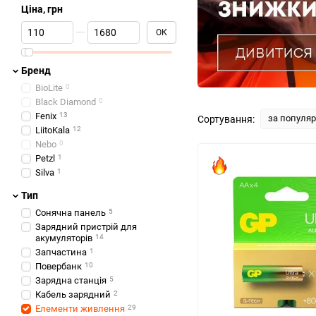
Ціна, грн
Від Ціна, грн
До Ціна, грн
ОК
Бренд
BioLite
0
Black Diamond
0
Fenix
13
за популя
Сортування:
LiitoKala
12
Nebo
0
Petzl
1
Silva
1
Тип
Сонячна панель
5
Зарядний пристрій для
акумуляторів
14
Запчастина
1
Повербанк
10
Зарядна станція
5
Кабель зарядний
2
Елементи живлення
29