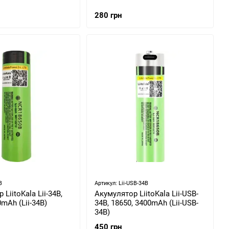
280 грн
B
Артикул: Lii-USB-34B
LiitoKala Lii-34B,
Акумулятор LiitoKala Lii-USB-
0mAh (Lii-34B)
34B, 18650, 3400mAh (Lii-USB-
34B)
450 грн