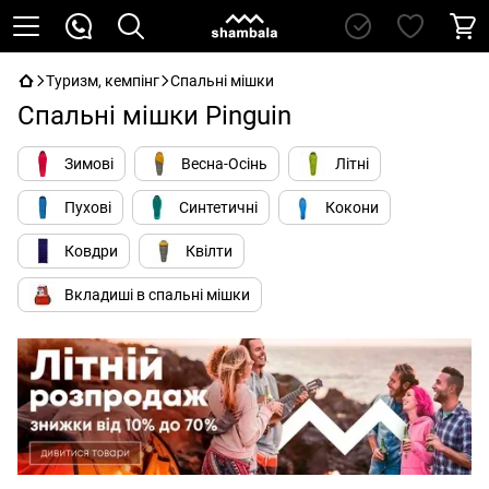
Туризм, кемпінг
Спальні мішки
Спальні мішки Pinguin
Зимові
Весна-Осінь
Літні
Пухові
Синтетичні
Кокони
Ковдри
Квілти
Вкладиші в спальні мішки