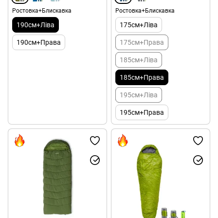
Ростовка+Блискавка
Ростовка+Блискавка
190см+Ліва
175см+Ліва
190см+Права
175см+Права
185см+Ліва
185см+Права
195см+Ліва
195см+Права