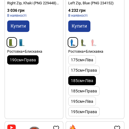
Right Zip, Khaki (PNG 229448)
Left Zip, Blue (PNG 234152)
2020
3 036 грн
4 232 грн
В наявності
В наявності
Купити
Купити
Ростовка+Блискавка
Ростовка+Блискавка
190см+Права
175см+Ліва
175см+Права
185см+Ліва
185см+Права
195см+Ліва
195см+Права