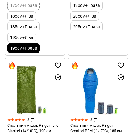
175см+Права
190см+Права
185см+Ліва
205см+Ліва
185см+Права
205см+Права
195см+Ліва
195см+Права
3
3
Спальний мішок Pinguin Lite
Спальний мішок Pinguin
Blanket (14/10°C), 190 см -
Comfort PFM (-1/-7°C), 185 см -