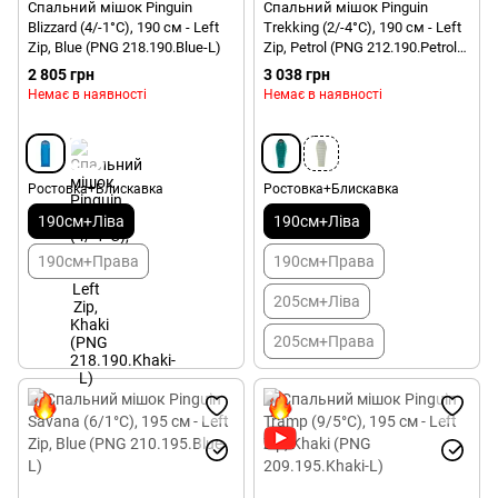
Спальний мішок Pinguin
Спальний мішок Pinguin
Blizzard (4/-1°C), 190 см - Left
Trekking (2/-4°C), 190 см - Left
Zip, Blue (PNG 218.190.Blue-L)
Zip, Petrol (PNG 212.190.Petrol-
L)
2 805 грн
3 038 грн
Немає в наявності
Немає в наявності
Ростовка+Блискавка
Ростовка+Блискавка
190см+Ліва
190см+Ліва
190см+Права
190см+Права
205см+Ліва
205см+Права