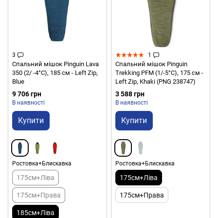
3
1
Спальний мішок Pinguin Lava
Спальний мішок Pinguin
350 (2/ -4°C), 185 см - Left Zip,
Trekking PFM (1/-5°C), 175 см -
Blue
Left Zip, Khaki (PNG 238747)
9 706 грн
3 588 грн
В наявності
В наявності
Купити
Купити
Ростовка+Блискавка
Ростовка+Блискавка
175см+Ліва
175см+Ліва
175см+Права
175см+Права
185см+Ліва