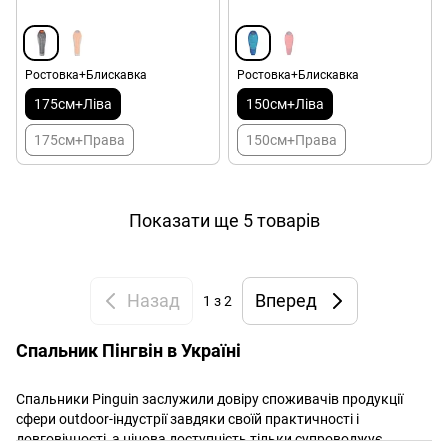
Ростовка+Блискавка
Ростовка+Блискавка
175см+Ліва
150см+Ліва
175см+Права
150см+Права
Показати ще 5 товарів
Назад
Вперед
1
з 2
Спальник Пінгвін в Україні
Спальники Pinguin заслужили довіру споживачів продукції
сфери outdoor-індустрії завдяки своїй практичності і
довговічності, а цінова доступність тільки супроводжує