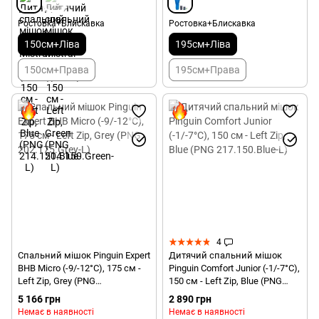
Ростовка+Блискавка
Ростовка+Блискавка
150см+Ліва
195см+Ліва
150см+Права
195см+Права
4
Спальний мішок Pinguin Expert
Дитячий спальний мішок
BHB Micro (-9/-12°C), 175 см -
Pinguin Comfort Junior (-1/-7°C),
Left Zip, Grey (PNG
150 см - Left Zip, Blue (PNG
202.175.Grey-L)
217.150.Blue-L)
5 166 грн
2 890 грн
Немає в наявності
Немає в наявності