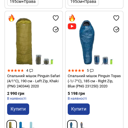
195см+Права
195см+Права
4
5
Спальний мішок Pinguin Safari
Спальний мішок Pinguin Topas
(4/1°C), 190 см - Left Zip, Khaki
(-1/-7°C), 185 см - Right Zip,
(PNG 240344) 2020
Blue (PNG 231250) 2020
2 990 грн
5 198 грн
В наявності
В наявності
Купити
Купити