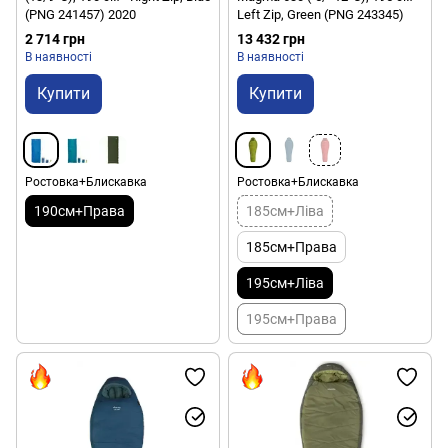
(PNG 241457) 2020
Left Zip, Green (PNG 243345)
2 714 грн
13 432 грн
В наявності
В наявності
Купити
Купити
Ростовка+Блискавка
Ростовка+Блискавка
190см+Права
185см+Ліва
185см+Права
195см+Ліва
195см+Права