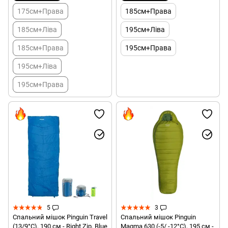
175см+Права
185см+Права
185см+Ліва
195см+Ліва
185см+Права
195см+Права
195см+Ліва
195см+Права
5
3
Спальний мішок Pinguin Travel
Спальний мішок Pinguin
(13/9°C), 190 см - Right Zip, Blue
Magma 630 (-5/ -12°C), 195 см -