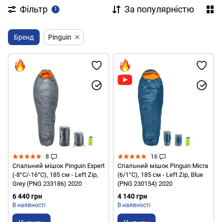
Фільтр
За популярністю
1
Бренд
Pinguin
8
16
Спальний мішок Pinguin Expert
Спальний мішок Pinguin Micra
(-8°С/-16°С), 185 см - Left Zip,
(6/1°C), 185 см - Left Zip, Blue
Grey (PNG 233186) 2020
(PNG 230154) 2020
6 440 грн
4 140 грн
В наявності
В наявності