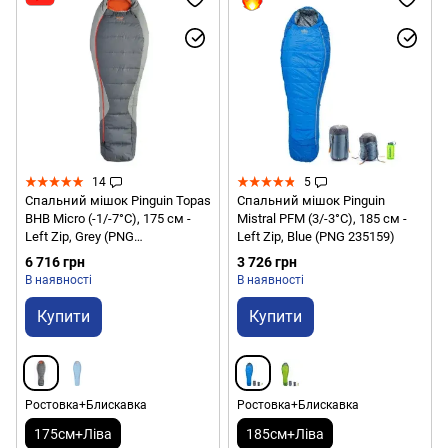
14
5
Спальний мішок Pinguin Topas
Спальний мішок Pinguin
BHB Micro (-1/-7°C), 175 см -
Mistral PFM (3/-3°C), 185 см -
Left Zip, Grey (PNG
Left Zip, Blue (PNG 235159)
206.175.Grey-L)
6 716 грн
3 726 грн
В наявності
В наявності
Купити
Купити
Ростовка+Блискавка
Ростовка+Блискавка
175см+Ліва
185см+Ліва