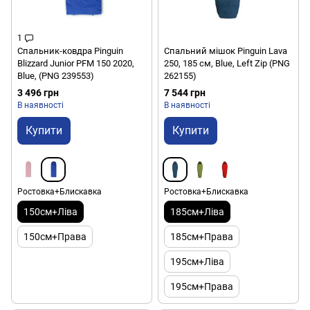
1
Спальник-ковдра Pinguin
Спальний мішок Pinguin Lava
Blizzard Junior PFM 150 2020,
250, 185 см, Blue, Left Zip (PNG
Blue, (PNG 239553)
262155)
3 496 грн
7 544 грн
В наявності
В наявності
Купити
Купити
Ростовка+Блискавка
Ростовка+Блискавка
150см+Ліва
185см+Ліва
150см+Права
185см+Права
195см+Ліва
195см+Права