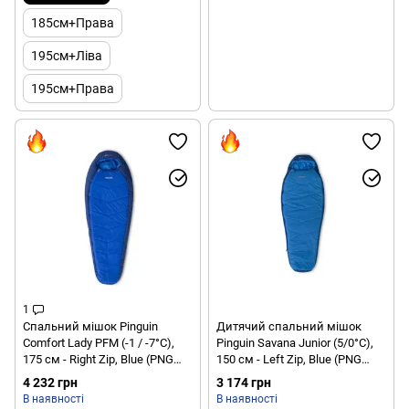
185см+Права
195см+Ліва
195см+Права
1
Спальний мішок Pinguin
Дитячий спальний мішок
Comfort Lady PFM (-1 / -7°C),
Pinguin Savana Junior (5/0°C),
175 см - Right Zip, Blue (PNG
150 см - Left Zip, Blue (PNG
234053) 2020
236552) 2020
4 232 грн
3 174 грн
В наявності
В наявності