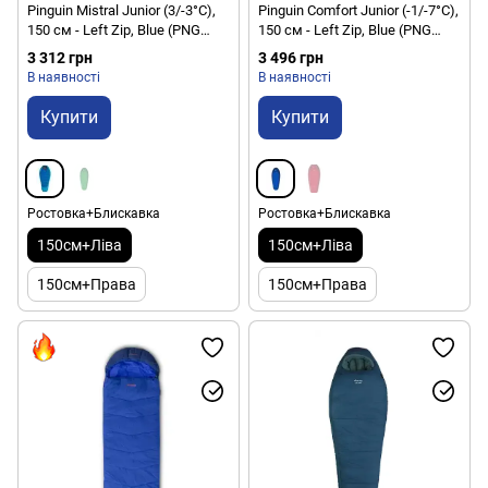
Pinguin Mistral Junior (3/-3°C),
Pinguin Comfort Junior (-1/-7°C),
150 см - Left Zip, Blue (PNG
150 см - Left Zip, Blue (PNG
235555) 2020
234558) 2020
3 312 грн
3 496 грн
В наявності
В наявності
Купити
Купити
Ростовка+Блискавка
Ростовка+Блискавка
150см+Ліва
150см+Ліва
150см+Права
150см+Права