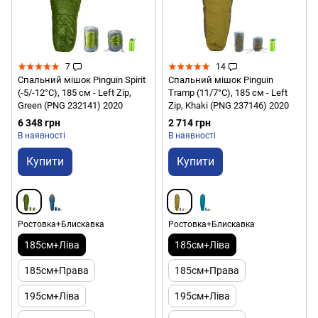
7
14
Спальний мішок Pinguin Spirit
Спальний мішок Pinguin
(-5/-12°C), 185 см - Left Zip,
Tramp (11/7°C), 185 см - Left
Green (PNG 232141) 2020
Zip, Khaki (PNG 237146) 2020
6 348 грн
2 714 грн
В наявності
В наявності
Купити
Купити
Ростовка+Блискавка
Ростовка+Блискавка
185см+Ліва
185см+Ліва
185см+Права
185см+Права
195см+Ліва
195см+Ліва