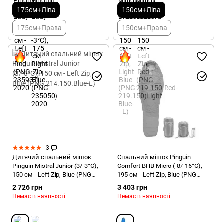
175см+Ліва
150см+Ліва
175см+Права
150см+Права
3
Дитячий спальний мішок
Спальний мішок Pinguin
Pinguin Mistral Junior (3/-3°C),
Comfort BHB Micro (-8/-16°C),
150 см - Left Zip, Blue (PNG
195 см - Left Zip, Blue (PNG
214.150.Blue-L)
215762)
2 726 грн
3 403 грн
Немає в наявності
Немає в наявності