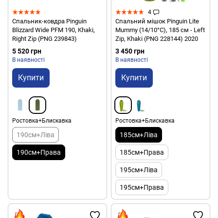
4
Спальник-ковдра Pinguin
Спальний мішок Pinguin Lite
Blizzard Wide PFM 190, Khaki,
Mummy (14/10°C), 185 см - Left
Right Zip (PNG 239843)
Zip, Khaki (PNG 228144) 2020
5 520 грн
3 450 грн
В наявності
В наявності
Купити
Купити
Ростовка+Блискавка
Ростовка+Блискавка
190см+Ліва
185см+Ліва
190см+Права
185см+Права
195см+Ліва
195см+Права