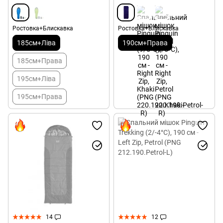
Ростовка+Блискавка
Ростовка+Блискавка
185см+Ліва
190см+Права
185см+Права
195см+Ліва
195см+Права
14
12