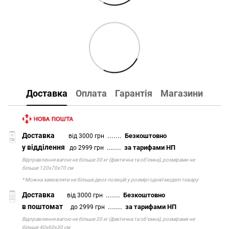
Доставка
Оплата
Гарантія
Магазини
Доставка
.......
Безкоштовно
від 3000 грн
у відділення
.......
за тарифами НП
до 2999 грн
Відправлення вагою не більше 30 кг (фактична та об'ємна), розмірами не
більше 120х70х70 см
* Можна замовляти не більше двох позицій у розмірі однієї моделі товару
Доставка
.......
Безкоштовно
від 3000 грн
в поштомат
.......
за тарифами НП
до 2999 грн
Відправлення вагою не більше 20 кг (фактична та об'ємна), розмірами не
більше 40х60х30 см