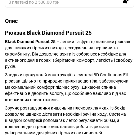
3 платежі по 2 530.00 грн
Опис
Рюкзак Black Diamond Pursuit 25
Black Diamond Pursuit 25
– легкий та функціональний рюкзак
для швидких гірських виходів, сходжень на вершини та
скремблінгу. Він дозволяє взяти із собою все необхідне для
активного дня в горах, зберігаючи комфорт, легкість і свободу
рухів.
Завдяки продуманій конструкції та системі BD Continuous Fit
рюкзак щільно та природно прилягає до тіла, забезпечуючи
максимальний комфорт під час руху. Дихаюча спинка
ефективно відводить вологу, що особливо важливо під час
інтенсивних навантажень.
Зручне розташування кишень на плечових лямках і з боків
дозволяє швидко діставати необхідні речі на ходу. Система
швидкої компресії допомагає легко регулювати об’єм, а
кріплення для трекінгових палиць роблять рюкзак
універсальним для різних гірських активностей.