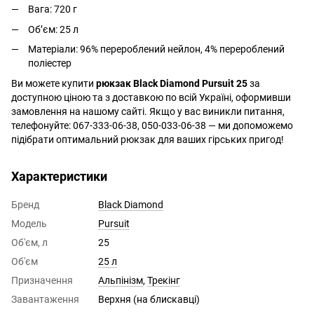
Вага: 720 г
Об’єм: 25 л
Матеріали: 96% перероблений нейлон, 4% перероблений
поліестер
Ви можете купити
рюкзак Black Diamond Pursuit 25
за
доступною ціною та з доставкою по всій Україні, оформивши
замовлення на нашому сайті. Якщо у вас виникли питання,
телефонуйте: 067-333-06-38, 050-033-06-38 — ми допоможемо
підібрати оптимальний рюкзак для ваших гірських пригод!
Характеристики
Бренд
Black Diamond
Модель
Pursuit
Об'єм, л
25
Об'єм
25 л
Призначення
Альпінізм
,
Трекінг
Завантаження
Верхня (на блискавці)