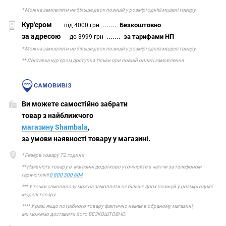
* Можна замовляти не більше двох позицій у розмірі однієї моделі товару
Кур'єром
.......
Безкоштовно
від 4000 грн
за адресою
.......
за тарифами НП
до 3999 грн
* Можна замовляти не більше двох позицій у розмірі однієї моделі товару
** Доставка кур'єром доступна тільки при повній оплаті замовлення
Ви можете самостійно забрати
товар з найближчого
магазину Shambala
,
за умови наявності товару у магазині.
* Резерв товару 72 години.
** Наявність товару в магазині додатково уточнюйте в чаті чи за телефоном
гарячої лінії
0 800 300 604
*** У точки самовивозу можна замовляти не більше двох позицій у розмірі однієї
моделі товару
**** У разі, якщо потрібного товару фактично немає в обраному магазині,
ми можемо доставити його БЕЗКОШТОВНО.