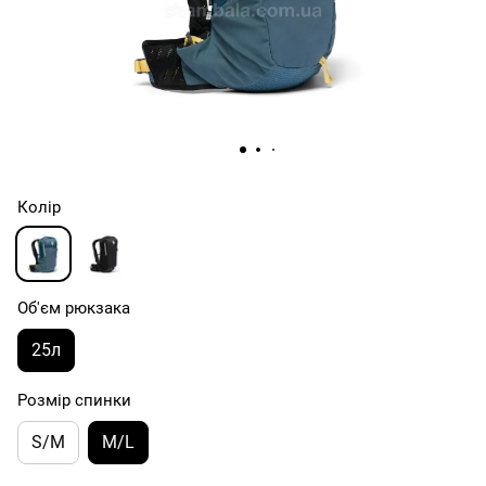
Колір
Об'єм рюкзака
25л
Розмір спинки
S/M
M/L