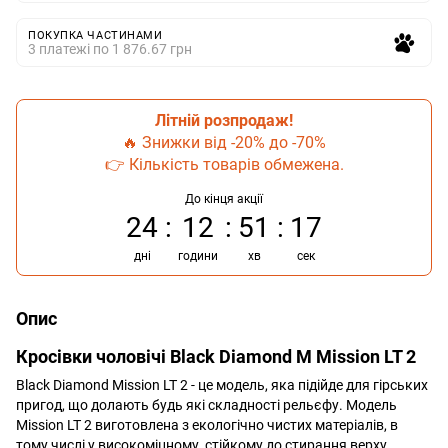
ПОКУПКА ЧАСТИНАМИ
3 платежі по 1 876.67 грн
Літній розпродаж!
🔥 Знижки від -20% до -70%
👉 Кількість товарів обмежена.
До кінця акції
24
12
51
17
дні
години
хв
сек
Опис
Кросівки чоловічі Black Diamond M Mission LT 2
Black Diamond Mission LT 2 - це модель, яка підійде для гірських
пригод, що долають будь які складності рельєфу. Модель
Mission LT 2 виготовлена з екологічно чистих матеріалів, в
тому числі у високоміцному, стійкому до стирання верху.