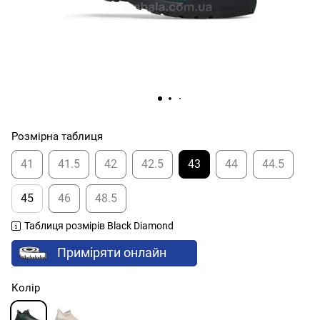
Розмірна таблиця
41
41.5
42
42.5
43
44
44.5
45
46
48.5
Таблиця розмірів Black Diamond
Приміряти онлайн
Колір