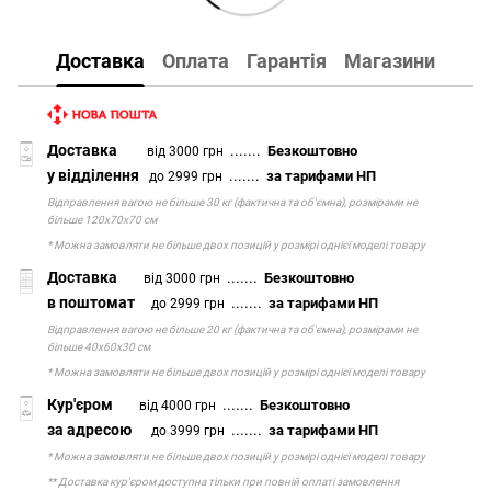
Доставка
Оплата
Гарантія
Магазини
Доставка
.......
Безкоштовно
від 3000 грн
у відділення
.......
за тарифами НП
до 2999 грн
Відправлення вагою не більше 30 кг (фактична та об'ємна), розмірами не
більше 120х70х70 см
* Можна замовляти не більше двох позицій у розмірі однієї моделі товару
Доставка
.......
Безкоштовно
від 3000 грн
в поштомат
.......
за тарифами НП
до 2999 грн
Відправлення вагою не більше 20 кг (фактична та об'ємна), розмірами не
більше 40х60х30 см
* Можна замовляти не більше двох позицій у розмірі однієї моделі товару
Кур'єром
.......
Безкоштовно
від 4000 грн
за адресою
.......
за тарифами НП
до 3999 грн
* Можна замовляти не більше двох позицій у розмірі однієї моделі товару
** Доставка кур'єром доступна тільки при повній оплаті замовлення