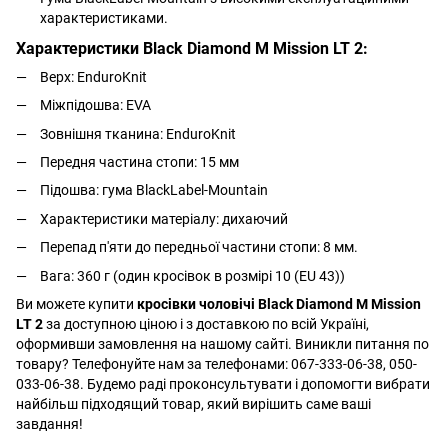
характеристиками.
Характеристики
Black Diamond M Mission LT 2:
Верх: EnduroKnit
Міжпідошва: EVA
Зовнішня тканина: EnduroKnit
Передня частина стопи: 15 мм
Підошва: гума BlackLabel-Mountain
Характеристики матеріалу: дихаючий
Перепад п'яти до передньої частини стопи: 8 мм.
Вага: 360 г (один кросівок в розмірі 10 (EU 43))
Ви можете купити
кросівки чоловічі Black Diamond M Mission
LT 2
за доступною ціною і з доставкою по всій Україні,
оформивши замовлення на нашому сайті. Виникли питання по
товару? Телефонуйте нам за телефонами: 067-333-06-38, 050-
033-06-38. Будемо раді проконсультувати і допомогти вибрати
найбільш підходящий товар, який вирішить саме ваші
завдання!