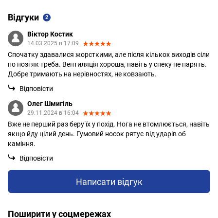
Відгуки
2
Віктор Костик
14.03.2025 в 17:09
Спочатку здавалися жорсткими, але після кількох виходів сіли
по нозі як треба. Вентиляція хороша, навіть у спеку не парять.
Добре тримають на нерівностях, не ковзають.
Відповісти
Олег Шмигіль
29.11.2024 в 16:04
Вже не перший раз беру їх у похід. Нога не втомлюється, навіть
якщо йду цілий день. Гумовий носок рятує від ударів об
каміння.
Відповісти
Написати відгук
Поширити у соцмережах