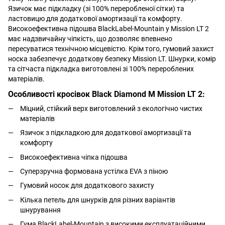
Язичок має підкладку (зі 100% переробленої сітки) та
ластовицю для додаткової амортизації та комфорту.
Високоефективна підошва BlackLabel-Mountain у Mission LT 2
має надзвичайну чіпкість, що дозволяє впевнено
пересуватися технічною місцевістю. Крім того, гумовий захист
носка забезпечує додаткову безпеку Mission LT. Шнурки, комір
та сітчаста підкладка виготовлені зі 100% перероблених
матеріалів.
Особливості к
росівок Black Diamond M Mission LT 2:
Міцний, стійкий верх виготовлений з екологічно чистих
матеріалів
Язичок з підкладкою для додаткової амортизації та
комфорту
Високоефективна чіпка підошва
Суперзручна формована устілка EVA з піною
Гумовий носок для додаткового захисту
Кілька петель для шнурків для різних варіантів
шнурування
Гума BlackLabel-Mountain з високими експлуатаційними