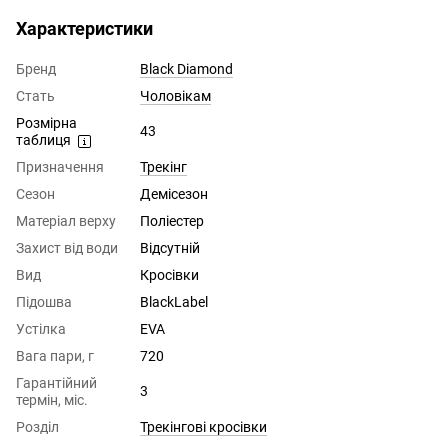
Характеристики
Бренд
Black Diamond
Стать
Чоловікам
Розмірна
43
таблиця
Призначення
Трекінг
Сезон
Демісезон
Матеріал верху
Поліестер
Захист від води
Відсутній
Вид
Кросівки
Підошва
BlackLabel
Устілка
EVA
Вага пари, г
720
Гарантійний
3
термін, міс.
Розділ
Трекінгові кросівки