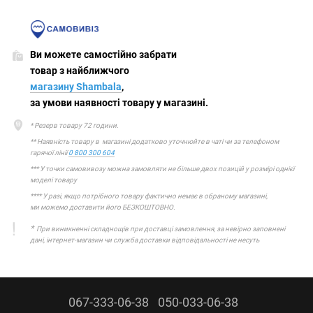
Ви можете самостійно забрати
товар з найближчого
магазину Shambala
,
за умови наявності товару у магазині.
* Резерв товару 72 години.
** Наявність товару в магазині додатково уточнюйте в чаті чи за телефоном
гарячої лінії
0 800 300 604
*** У точки самовивозу можна замовляти не більше двох позицій у розмірі однієї
моделі товару
**** У разі, якщо потрібного товару фактично немає в обраному магазині,
ми можемо доставити його БЕЗКОШТОВНО.
*
При виникненні складнощів при доставці замовлення, за невірно заповнені
дані, інтернет-магазин чи служба доставки відповідальності не несуть
067-333-06-38
050-033-06-38