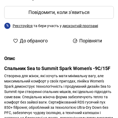
Повідомити, коли з'явиться
Реєструйся
та бери участь у
дисконтній програмі
%
До обраного
Порівняти
Опис
Спальник
Sea to Summit Spark Women's -9C/15F
Створена для жінок, які хочуть мати мінімальну вагу, але
максимальний комфорт у своїх пригодах, лінійка Women's
Spark демонструє технологічність і продуманий дизайн Sea to
Summit при створенні спальних мішків, які ідеально підходять
саме вам. Спеціальна жіноча форма забезпечують тепло та
комфорт без зайвої ваги. Сертифікований RDS гусячий пух
850+ fillpower, оброблений за технологією Ultra-Dry Down без
PFC, забезпечує чудову ізоляцію, а технічний капюшон і
затяжка на блискавці не дають дорогоцінному теплу виходити