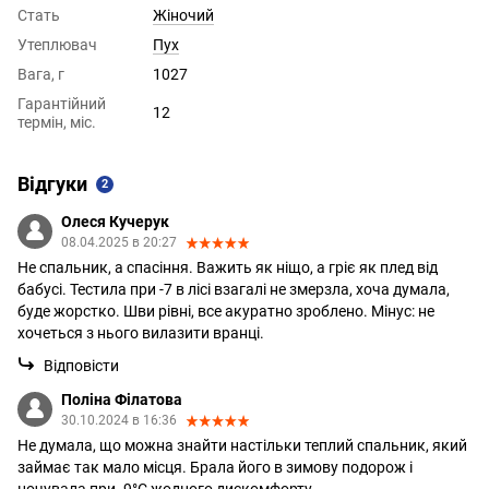
Стать
Жіночий
Утеплювач
Пух
Вага, г
1027
Гарантійний
12
термін, міс.
Відгуки
2
Олеся Кучерук
08.04.2025 в 20:27
Не спальник, а спасіння. Важить як ніщо, а гріє як плед від
бабусі. Тестила при -7 в лісі взагалі не змерзла, хоча думала,
буде жорстко. Шви рівні, все акуратно зроблено. Мінус: не
хочеться з нього вилазити вранці.
Відповісти
Поліна Філатова
30.10.2024 в 16:36
Не думала, що можна знайти настільки теплий спальник, який
займає так мало місця. Брала його в зимову подорож і