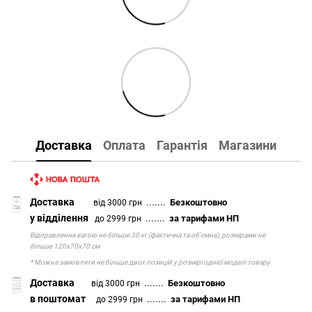
Доставка
Оплата
Гарантія
Магазини
Доставка
.......
Безкоштовно
від 3000 грн
у відділення
.......
за тарифами НП
до 2999 грн
Відправлення вагою не більше 30 кг (фактична та об'ємна), розмірами не
більше 120х70х70 см
* Можна замовляти не більше двох позицій у розмірі однієї моделі товару
Доставка
.......
Безкоштовно
від 3000 грн
в поштомат
.......
за тарифами НП
до 2999 грн