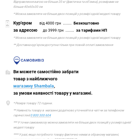
Відправлення вагою не більше 20 кг (фактична та об'ємна), розмірами не
більше 40х60х30 см
* Можна замовляти не більше двох позицій у розмірі однієї моделі товару
Кур'єром
.......
Безкоштовно
від 4000 грн
за адресою
.......
за тарифами НП
до 3999 грн
* Можна замовляти не більше двох позицій у розмірі однієї моделі товару
** Доставка кур'єром доступна тільки при повній оплаті замовлення
Ви можете самостійно забрати
товар з найближчого
магазину Shambala
,
за умови наявності товару у магазині.
* Резерв товару 72 години.
** Наявність товару в магазині додатково уточнюйте в чаті чи за телефоном
гарячої лінії
0 800 300 604
*** У точки самовивозу можна замовляти не більше двох позицій у розмірі однієї
моделі товару
**** У разі, якщо потрібного товару фактично немає в обраному магазині,