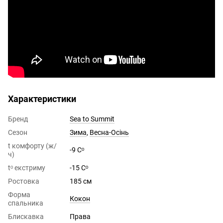
Характеристики
Бренд
Sea to Summit
Сезон
Зима
,
Весна-Осінь
t комфорту (ж/
-9 Сᵒ
ч)
tᵒ екстриму
-15 Сᵒ
Ростовка
185 см
Форма
Кокон
спальника
Блискавка
Права