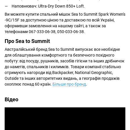
Наповнювач: Ultra-Dry Down 850+ Loft.
Ви можете купити спальний мішок
Sea to Summit Spark Women's
-9C/15F
за доступною ціною та доставкою по всій Україні,
оформивши замовлення на нашому сайті, а також за
телефонами 067-333-06-38, 050-033-06-38.
Про Sea to Summit
Австралійський бренд Sea to Summit випускає все необхідне
для облаштування комфортного та безпечного похідного
побуту: від посуду, рушників, засобів гігієни та інших дрібничок
до наметів, спальників і килимків. Товари компанії стабільно
отримують нагороди від Backpacker, National Geographic,
Outside та інших авторитетних видань, а географія продажів
охоплює понад 60 країн.
Більше про бренд
.
Відео