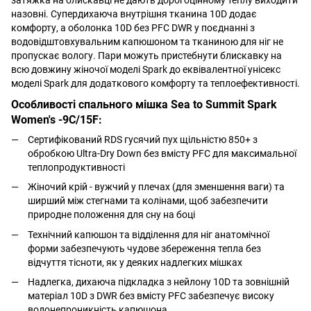
назовні. Супердихаюча внутрішня тканина 10D додає
комфорту, а оболонка 10D без PFC DWR у поєднанні з
водовідштовхувальним капюшоном та тканиною для ніг не
пропускає вологу. Пари можуть пристебнути блискавку на
всю довжину жіночої моделі Spark до еквівалентної унісекс
моделі Spark для додаткового комфорту та теплоефективності.
Особливості спального мішка
Sea to Summit Spark
Women's -9C/15F
:
Сертифікований RDS гусячий пух щільністю 850+ з
обробкою Ultra-Dry Down без вмісту PFC для максимальної
теплопродуктивності
Жіночий крій - вужчий у плечах (для зменшення ваги) та
ширший між стегнами та колінами, щоб забезпечити
природне положення для сну на боці
Технічний капюшон та відділення для ніг анатомічної
форми забезпечують чудове збереження тепла без
відчуття тісноти, як у деяких надлегких мішках
Надлегка, дихаюча підкладка з нейлону 10D та зовнішній
матеріал 10D з DWR без вмісту PFC забезпечує високу
водонепроникність капюшона