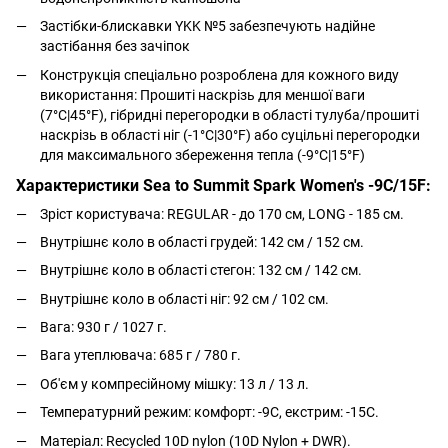
Застібки-блискавки YKK №5 забезпечують надійне
застібання без зачіпок
Конструкція спеціально розроблена для кожного виду
використання: Прошиті наскрізь для меншої ваги
(7°C|45°F), гібридні перегородки в області тулуба/прошиті
наскрізь в області ніг (-1°C|30°F) або суцільні перегородки
для максимального збереження тепла (-9°C|15°F)
Характеристики
Sea to Summit Spark Women's -9C/15F
:
Зріст користувача: REGULAR - до 170 см, LONG - 185 см.
Внутрішнє коло в області грудей: 142 см / 152 см.
Внутрішнє коло в області стегон: 132 см / 142 см.
Внутрішнє коло в області ніг: 92 см / 102 см.
Вага: 930 г / 1027 г.
Вага утеплювача: 685 г / 780 г.
Об'єм у компресійному мішку: 13 л / 13 л.
Температурний режим: комфорт: -9С, екстрим: -15С.
Матеріал:
Recycled 10D nylon
(10D Nylon + DWR).