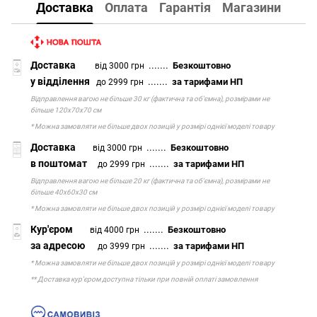
Доставка
Оплата
Гарантія
Магазини
Доставка
.......
Безкоштовно
від 3000 грн
у відділення
.......
за тарифами НП
до 2999 грн
Відправлення вагою не більше 30 кг (фактична та об'ємна), розмірами не
більше 120х70х70 см
* Можна замовляти не більше двох позицій у розмірі однієї моделі товару
Доставка
.......
Безкоштовно
від 3000 грн
в поштомат
.......
за тарифами НП
до 2999 грн
Відправлення вагою не більше 20 кг (фактична та об'ємна), розмірами не
більше 40х60х30 см
* Можна замовляти не більше двох позицій у розмірі однієї моделі товару
Кур'єром
.......
Безкоштовно
від 4000 грн
за адресою
.......
за тарифами НП
до 3999 грн
* Можна замовляти не більше двох позицій у розмірі однієї моделі товару
** Доставка кур'єром доступна тільки при повній оплаті замовлення