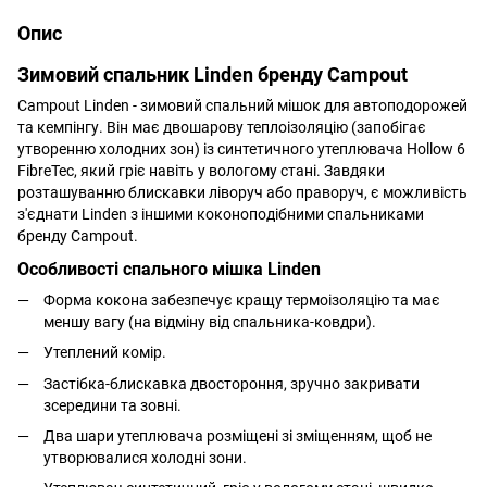
Опис
Зимовий спальник Linden бренду Campout
Campout Linden - зимовий спальний мішок для автоподорожей
та кемпінгу. Він має двошарову теплоізоляцію (запобігає
утворенню холодних зон) із синтетичного утеплювача Hollow 6
FibreTec, який гріє навіть у вологому стані. Завдяки
розташуванню блискавки ліворуч або праворуч, є можливість
з'єднати Linden з іншими коконоподібними спальниками
бренду Campout.
Особливості спального мішка Linden
Форма кокона забезпечує кращу термоізоляцію та має
меншу вагу (на відміну від спальника-ковдри).
Утеплений комір.
Застібка-блискавка двостороння, зручно закривати
зсередини та зовні.
Два шари утеплювача розміщені зі зміщенням, щоб не
утворювалися холодні зони.