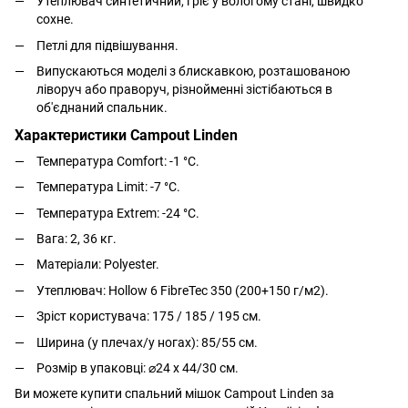
Утеплювач синтетичний, гріє у вологому стані, швидко
сохне.
Петлі для підвішування.
Випускаються моделі з блискавкою, розташованою
ліворуч або праворуч, різнойменні зістібаються в
об'єднаний спальник.
Характеристики Campout Linden
Температура Comfort: -1 °C.
Температура Limit: -7 °C.
Температура Extrem: -24 °C.
Вага: 2, 36 кг.
Матеріали: Polyester.
Утеплювач: Hollow 6 FibreTec 350 (200+150 г/м2).
Зріст користувача: 175 / 185 / 195 см.
Ширина (у плечах/у ногах): 85/55 см.
Розмір в упаковці: ⌀24 x 44/30 см.
Ви можете купити спальний мішок Campout Linden за