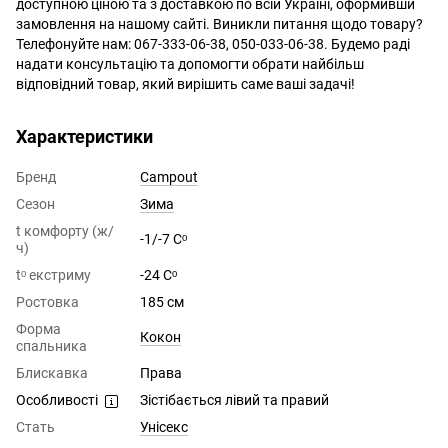
доступною ціною та з доставкою по всій Україні, оформивши
замовлення на нашому сайті. Виникли питання щодо товару?
Телефонуйте нам: 067-333-06-38, 050-033-06-38. Будемо раді
надати консультацію та допомогти обрати найбільш
відповідний товар, який вирішить саме ваші задачі!
Характеристики
Бренд
Campout
Сезон
Зима
t комфорту (ж/
-1/-7 Сᵒ
ч)
tᵒ екстриму
-24 Сᵒ
Ростовка
185 см
Форма
Кокон
спальника
Блискавка
Права
Особливості
Зістібається лівий та правий
Стать
Унісекс