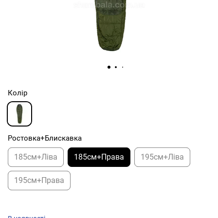
Колір
Ростовка+Блискавка
185см+Ліва
185см+Права
195см+Ліва
195см+Права