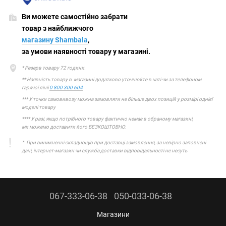
Ви можете самостійно забрати
товар з найближчого
магазину Shambala
,
за умови наявності товару у магазині.
* Резерв товару 72 години.
** Наявність товару в магазині додатково уточнюйте в чаті чи за телефоном
гарячої лінії
0 800 300 604
*** У точки самовивозу можна замовляти не більше двох позицій у розмірі однієї
моделі товару
**** У разі, якщо потрібного товару фактично немає в обраному магазині,
ми можемо доставити його БЕЗКОШТОВНО.
*
При виникненні складнощів при доставці замовлення, за невірно заповнені
дані, інтернет-магазин чи служба доставки відповідальності не несуть
067-333-06-38
050-033-06-38
Магазини