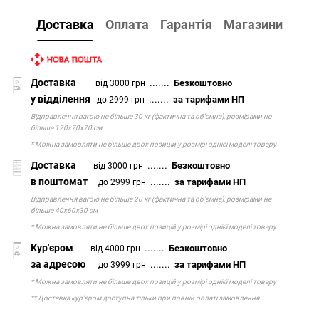
Доставка
Оплата
Гарантія
Магазини
Доставка
.......
Безкоштовно
від 3000 грн
у відділення
.......
за тарифами НП
до 2999 грн
Відправлення вагою не більше 30 кг (фактична та об'ємна), розмірами не
більше 120х70х70 см
* Можна замовляти не більше двох позицій у розмірі однієї моделі товару
Доставка
.......
Безкоштовно
від 3000 грн
в поштомат
.......
за тарифами НП
до 2999 грн
Відправлення вагою не більше 20 кг (фактична та об'ємна), розмірами не
більше 40х60х30 см
* Можна замовляти не більше двох позицій у розмірі однієї моделі товару
Кур'єром
.......
Безкоштовно
від 4000 грн
за адресою
.......
за тарифами НП
до 3999 грн
* Можна замовляти не більше двох позицій у розмірі однієї моделі товару
** Доставка кур'єром доступна тільки при повній оплаті замовлення