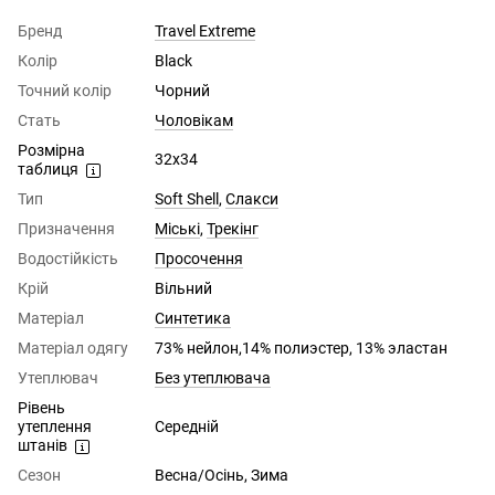
Бренд
Travel Extreme
Колір
Black
Точний колір
Чорний
Стать
Чоловікам
Розмірна
32x34
таблиця
Тип
Soft Shell
,
Слакси
Призначення
Міські
,
Трекінг
Водостійкість
Просочення
Крій
Вільний
Матеріал
Синтетика
Матеріал одягу
73% нейлон,14% полиэстер, 13% эластан
Утеплювач
Без утеплювача
Рівень
утеплення
Середній
штанів
Сезон
Весна/Осінь, Зима