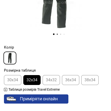
Колір
Розмірна таблиця
30x34
32x34
34x32
36x34
38x34
Таблиця розмірів Travel Extreme
Приміряти онлайн