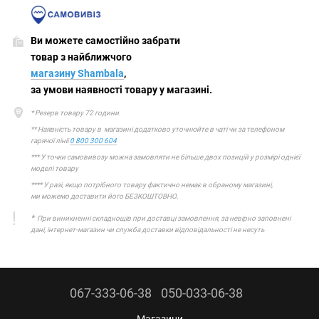
Ви можете самостійно забрати
товар з найближчого
магазину Shambala
,
за умови наявності товару у магазині.
* Резерв товару 72 години.
** Наявність товару в магазині додатково уточнюйте в чаті чи за телефоном
гарячої лінії
0 800 300 604
*** У точки самовивозу можна замовляти не більше двох позицій у розмірі однієї
моделі товару
**** У разі, якщо потрібного товару фактично немає в обраному магазині,
ми можемо доставити його БЕЗКОШТОВНО.
*
При виникненні складнощів при доставці замовлення, за невірно заповнені
дані, інтернет-магазин чи служба доставки відповідальності не несуть
067-333-06-38
050-033-06-38