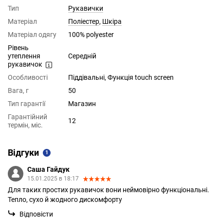
Тип
Рукавички
Матеріал
Поліестер
,
Шкіра
Матеріал одягу
100% polyester
Рівень
утеплення
Середній
рукавичок
Особливості
Піддівальні, Функція touch screen
Вага, г
50
Тип гарантії
Магазин
Гарантійний
12
термін, міс.
Відгуки
1
Саша Гайдук
15.01.2025 в 18:17
Для таких простих рукавичок вони неймовірно функціональні.
Тепло, сухо й жодного дискомфорту
Відповісти