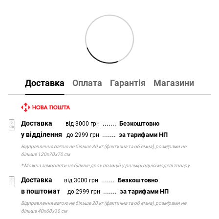
Доставка
Оплата
Гарантія
Магазини
Доставка
.......
Безкоштовно
від 3000 грн
у відділення
.......
за тарифами НП
до 2999 грн
Відправлення вагою не більше 30 кг (фактична та об'ємна), розмірами не
більше 120х70х70 см
* Можна замовляти не більше двох позицій у розмірі однієї моделі товару
Доставка
.......
Безкоштовно
від 3000 грн
в поштомат
.......
за тарифами НП
до 2999 грн
Відправлення вагою не більше 20 кг (фактична та об'ємна), розмірами не
більше 40х60х30 см