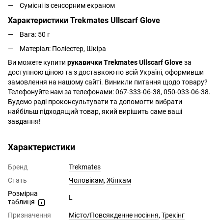
Сумісні із сенсорним екраном
Характеристики Trekmates Ullscarf Glove
Вага: 50 г
Матеріал: Поліестер, Шкіра
Ви можете купити
рукавички Trekmates Ullscarf Glove
за
доступною ціною та з доставкою по всій Україні, оформивши
замовлення на нашому сайті. Виникли питання щодо товару?
Телефонуйте нам за телефонами: 067-333-06-38, 050-033-06-38.
Будемо раді проконсультувати та допомогти вибрати
найбільш підходящий товар, який вирішить саме ваші
завдання!
Характеристики
Бренд
Trekmates
Стать
Чоловікам
,
Жінкам
Розмірна
L
таблиця
Призначення
Місто/Повсякденне носіння
,
Трекінг