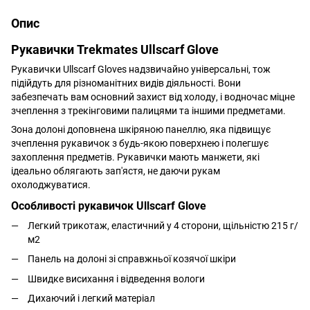
Опис
Рукавички Trekmates Ullscarf Glove
Рукавички Ullscarf Gloves надзвичайно універсальні, тож
підійдуть для різноманітних видів діяльності. Вони
забезпечать вам основний захист від холоду, і водночас міцне
зчеплення з трекінговими палицями та іншими предметами.
Зона долоні доповнена шкіряною панеллю, яка підвищує
зчеплення рукавичок з будь-якою поверхнею і полегшує
захоплення предметів.
Рукавички мають манжети, які
ідеально облягають зап'ястя, не даючи рукам
охолоджуватися.
Особливості рукавичок Ullscarf Glove
Легкий трикотаж, еластичний у 4 сторони, щільністю 215 г/
м2
Панель на долоні зі справжньої козячої шкіри
Швидке висихання і відведення вологи
Дихаючий і легкий матеріал