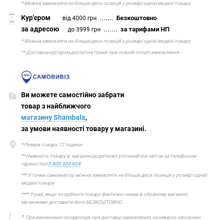
* Можна замовляти не більше двох позицій у розмірі однієї моделі товару
Кур'єром
.......
Безкоштовно
від 4000 грн
за адресою
.......
за тарифами НП
до 3999 грн
* Можна замовляти не більше двох позицій у розмірі однієї моделі товару
** Доставка кур'єром доступна тільки при повній оплаті замовлення
Ви можете самостійно забрати
товар з найближчого
магазину Shambala
,
за умови наявності товару у магазині.
* Резерв товару 72 години.
** Наявність товару в магазині додатково уточнюйте в чаті чи за телефоном
гарячої лінії
0 800 300 604
*** У точки самовивозу можна замовляти не більше двох позицій у розмірі однієї
моделі товару
**** У разі, якщо потрібного товару фактично немає в обраному магазині,
ми можемо доставити його БЕЗКОШТОВНО.
*
При виникненні складнощів при доставці замовлення, за невірно заповнені