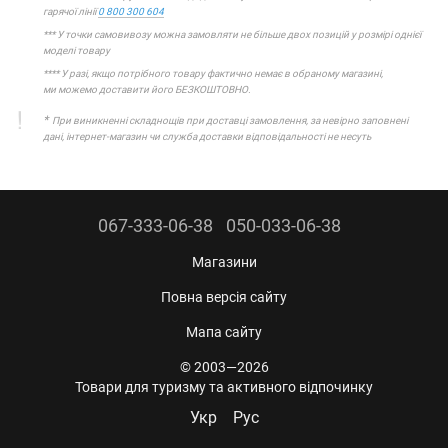
гарячої лінії
0 800 300 604
*** У точки самовивозу можна замовляти не більше двох позицій у розмірі однієї
моделі товару
**** У разі, якщо потрібного товару фактично немає в обраному магазині,
ми можемо доставити його БЕЗКОШТОВНО.
*
При виникненні складнощів при доставці замовлення, за невірно заповнені
дані, інтернет-магазин чи служба доставки відповідальності не несуть
067-333-06-38
050-033-06-38
Магазини
Повна версія сайту
Мапа сайту
© 2003—2026
Товари для туризму та активного відпочинку
Укр
Рус