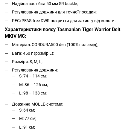
Надійна застібка 50 мм SR buckle;
Регулювання довжини для точної посадки;
PFC/PFAS-free DWR покриття для захисту від вологи.
Характеристики поясу Tasmanian Tiger Warrior Belt
MKIV MC:
Матеріал: CORDURA500 den (100% поліамід);
Вага: 450 г (розмір L);
Розміри: S, M, L;
Регулювання довжини:
S: 74 – 114 см;
M: 86 – 126 см;
L: 98 – 138 см;
Довжина MOLLE-системи:
S: 64 см;
M: 77 см;
L: 91 см;