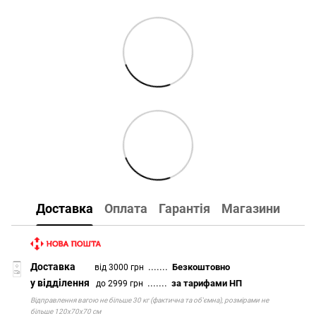
Доставка
Оплата
Гарантія
Магазини
Доставка
.......
Безкоштовно
від 3000 грн
у відділення
.......
за тарифами НП
до 2999 грн
Відправлення вагою не більше 30 кг (фактична та об'ємна), розмірами не
більше 120х70х70 см