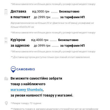
* Можна замовляти не більше двох позицій у розмірі однієї моделі товару
Доставка
.......
Безкоштовно
від 3000 грн
в поштомат
.......
за тарифами НП
до 2999 грн
Відправлення вагою не більше 20 кг (фактична та об'ємна), розмірами не
більше 40х60х30 см
* Можна замовляти не більше двох позицій у розмірі однієї моделі товару
Кур'єром
.......
Безкоштовно
від 4000 грн
за адресою
.......
за тарифами НП
до 3999 грн
* Можна замовляти не більше двох позицій у розмірі однієї моделі товару
** Доставка кур'єром доступна тільки при повній оплаті замовлення
Ви можете самостійно забрати
товар з найближчого
магазину Shambala
,
за умови наявності товару у магазині.
* Резерв товару 72 години.
** Наявність товару в магазині додатково уточнюйте в чаті чи за телефоном