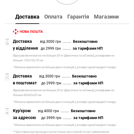
Доставка
Оплата
Гарантія
Магазини
Доставка
.......
Безкоштовно
від 3000 грн
у відділення
.......
за тарифами НП
до 2999 грн
Відправлення вагою не більше 30 кг (фактична та об'ємна), розмірами не
більше 120х70х70 см
* Можна замовляти не більше двох позицій у розмірі однієї моделі товару
Доставка
.......
Безкоштовно
від 3000 грн
в поштомат
.......
за тарифами НП
до 2999 грн
Відправлення вагою не більше 20 кг (фактична та об'ємна), розмірами не
більше 40х60х30 см
* Можна замовляти не більше двох позицій у розмірі однієї моделі товару
Кур'єром
.......
Безкоштовно
від 4000 грн
за адресою
.......
за тарифами НП
до 3999 грн
* Можна замовляти не більше двох позицій у розмірі однієї моделі товару
** Доставка кур'єром доступна тільки при повній оплаті замовлення