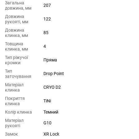
Загальна
207
довжина, мм
Довжина
122
рукояті, мм
Довжина
85
клинка, мм
Товщина
4
клинка, мм
Тип ріжучої
Пряма
кромки
Тип
Drop Point
заточування
Матеріал
CRYO D2
клинка
Покриття
TiNi
клинка
Колір клинка
Темний
Матеріал
G10
рукояті
Замок
XR Lock