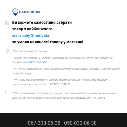
Ви можете самостійно забрати
товар з найближчого
магазину Shambala
,
за умови наявності товару у магазині.
* Резерв товару 72 години.
** Наявність товару в магазині додатково уточнюйте в чаті чи за телефоном
гарячої лінії
0 800 300 604
*** У точки самовивозу можна замовляти не більше двох позицій у розмірі однієї
моделі товару
**** У разі, якщо потрібного товару фактично немає в обраному магазині,
ми можемо доставити його БЕЗКОШТОВНО.
*
При виникненні складнощів при доставці замовлення, за невірно заповнені
дані, інтернет-магазин чи служба доставки відповідальності не несуть
067-333-06-38
050-033-06-38