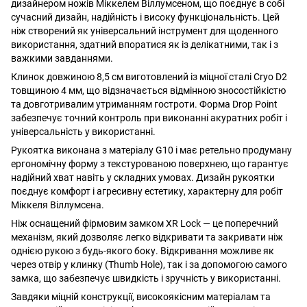
дизайнером ножів Міккелем Віллумсеном, що поєднує в собі
сучасний дизайн, надійність і високу функціональність. Цей
ніж створений як універсальний інструмент для щоденного
використання, здатний впоратися як із делікатними, так і з
важкими завданнями.
Клинок довжиною 8,5 см виготовлений із міцної сталі Cryo D2
товщиною 4 мм, що відзначається відмінною зносостійкістю
та довготривалим утриманням гостроти. Форма Drop Point
забезпечує точний контроль при виконанні акуратних робіт і
універсальність у використанні.
Рукоятка виконана з матеріалу G10 і має ретельно продуману
ергономічну форму з текстурованою поверхнею, що гарантує
надійний хват навіть у складних умовах. Дизайн рукоятки
поєднує комфорт і агресивну естетику, характерну для робіт
Міккеля Віллумсена.
Ніж оснащений фірмовим замком XR Lock — це поперечний
механізм, який дозволяє легко відкривати та закривати ніж
однією рукою з будь-якого боку. Відкривання можливе як
через отвір у клинку (Thumb Hole), так і за допомогою самого
замка, що забезпечує швидкість і зручність у використанні.
Завдяки міцній конструкції, високоякісним матеріалам та