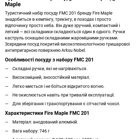
Maple
Туристичний набір посуду FMC 201 бренду Fire Maple
знадобиться в кемпінгу, трекінгу, в походах і просто
відпочинку просто неба. Він дуже зручний, компактний і
легкий — всі складники складаються один в одного. Ручки
каструль оснащені складаними жароміцними ручками.
Зсередини посуд покритий високотехнологічною тришарової
антипригарною поверхнею Arksu Nobel.
Особливості посуду з набору FMC 201
Складані ручки, які не нагріваються.
Високоміцний, зносостійкий матеріал.
Легко миється і не боїться відкритого вогню.
Не окислюється навіть при тривалій експлуатації.
Для зберігання і транспортування є сітчастий чохол.
Характеристики Fire Maple FMC 201
Матеріал: анодований алюміній.
Вага набору: 746 г