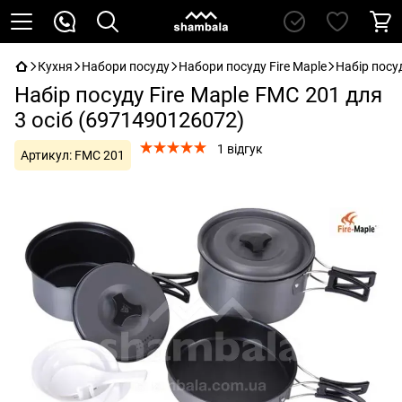
Кухня
Набори посуду
Набори посуду Fire Maple
Набір посу
Набір посуду Fire Maple FMC 201 для
3 осіб (6971490126072)
1 відгук
Артикул:
FMC 201