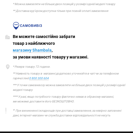
* Можна замовляти не більше двох позицій у розмірі однієї моделі товару
** Доставка кур'єром доступна тільки при повній оплаті замовлення
Ви можете самостійно забрати
товар з найближчого
магазину Shambala
,
за умови наявності товару у магазині.
* Резерв товару 72 години.
** Наявність товару в магазині додатково уточнюйте в чаті чи за телефоном
гарячої лінії
0 800 300 604
*** У точки самовивозу можна замовляти не більше двох позицій у розмірі однієї
моделі товару
**** У разі, якщо потрібного товару фактично немає в обраному магазині,
ми можемо доставити його БЕЗКОШТОВНО.
*
При виникненні складнощів при доставці замовлення, за невірно заповнені
дані, інтернет-магазин чи служба доставки відповідальності не несуть