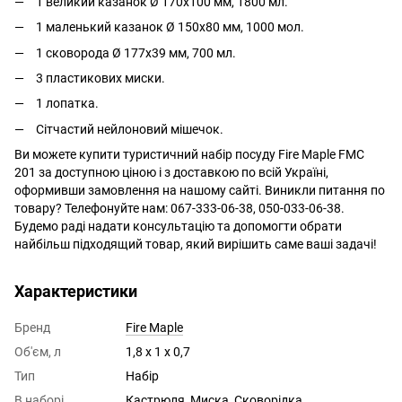
1 великий казанок Ø 170x100 мм, 1800 мл.
1 маленький казанок Ø 150x80 мм, 1000 мол.
1 сковорода Ø 177x39 мм, 700 мл.
3 пластикових миски.
1 лопатка.
Сітчастий нейлоновий мішечок.
Ви можете купити туристичний набір посуду Fire Maple FMC
201 за доступною ціною і з доставкою по всій Україні,
оформивши замовлення на нашому сайті. Виникли питання по
товару? Телефонуйте нам: 067-333-06-38, 050-033-06-38.
Будемо раді надати консультацію та допомогти обрати
найбільш підходящий товар, який вирішить саме ваші задачі!
Характеристики
Бренд
Fire Maple
Об'єм, л
1,8 х 1 х 0,7
Тип
Набір
В наборі
Кастрюля, Миска, Сковорідка