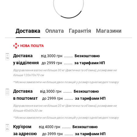
Доставка
Оплата
Гарантія
Магазини
Доставка
.......
Безкоштовно
від 3000 грн
у відділення
.......
за тарифами НП
до 2999 грн
Відправлення вагою не більше 30 кг (фактична та об'ємна), розмірами не
більше 120х70х70 см
* Можна замовляти не більше двох позицій у розмірі однієї моделі товару
Доставка
.......
Безкоштовно
від 3000 грн
в поштомат
.......
за тарифами НП
до 2999 грн
Відправлення вагою не більше 20 кг (фактична та об'ємна), розмірами не
більше 40х60х30 см
* Можна замовляти не більше двох позицій у розмірі однієї моделі товару
Кур'єром
.......
Безкоштовно
від 4000 грн
за адресою
.......
за тарифами НП
до 3999 грн