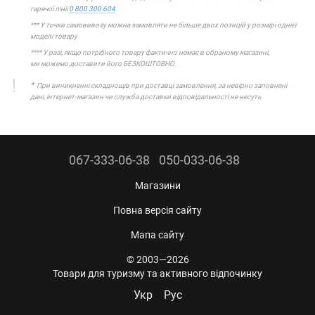
гарячої лінії
0 800 300 604
*** У точки самовивозу можна замовляти не більше двох позицій у розмірі однієї
моделі товару
**** У разі, якщо потрібного товару фактично немає в обраному магазині,
ми можемо доставити його БЕЗКОШТОВНО.
*
При виникненні складнощів при доставці замовлення, за невірно заповнені
дані, інтернет-магазин чи служба доставки відповідальності не несуть
067-333-06-38
050-033-06-38
Магазини
Повна версія сайту
Мапа сайту
© 2003—2026
Товари для туризму та активного відпочинку
Укр
Рус