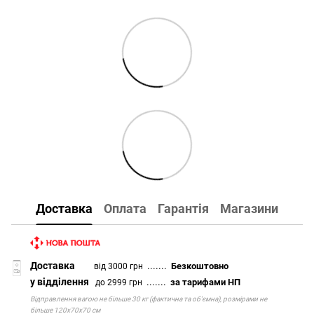
Доставка
Оплата
Гарантія
Магазини
Доставка
.......
Безкоштовно
від 3000 грн
у відділення
.......
за тарифами НП
до 2999 грн
Відправлення вагою не більше 30 кг (фактична та об'ємна), розмірами не
більше 120х70х70 см