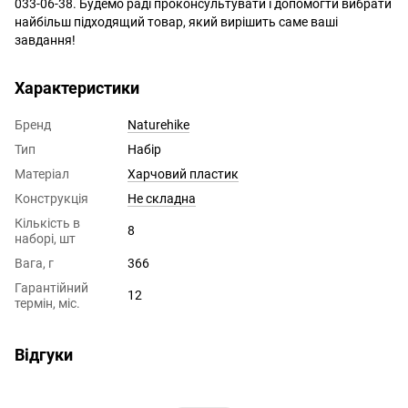
033-06-38. Будемо раді проконсультувати і допомогти вибрати
найбільш підходящий товар, який вирішить саме ваші
завдання!
Характеристики
Бренд
Naturehike
Тип
Набір
Матеріал
Харчовий пластик
Конструкція
Не складна
Кількість в
8
наборі, шт
Вага, г
366
Гарантійний
12
термін, міс.
Відгуки