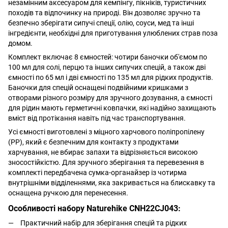
незамінним аксесуаром для кемпінгу, пікніків, туристичних
походів та відпочинку на природі. Він дозволяє зручно та
безпечно зберігати сипучі спеції, олію, соуси, мед та інші
інгредієнти, необхідні для приготування улюблених страв поза
домом.
Комплект включає 8 ємностей: чотири баночки об'ємом по
100 мл для солі, перцю та інших сипучих спецій, а також дві
ємності по 65 мл і дві ємності по 135 мл для рідких продуктів.
Баночки для спецій оснащені подвійними кришками з
отворами різного розміру для зручного дозування, а ємності
для рідин мають герметичні ковпачки, які надійно захищають
вміст від протікання навіть під час транспортування.
Усі ємності виготовлені з міцного харчового поліпропілену
(PP), який є безпечним для контакту з продуктами
харчування, не вбирає запахи та відрізняється високою
зносостійкістю. Для зручного зберігання та перевезення в
комплекті передбачена сумка-органайзер із чотирма
внутрішніми відділеннями, яка закривається на блискавку та
оснащена ручкою для перенесення.
Особливості набору Naturehike CNH22CJ043:
Практичний набір для зберігання спецій та рідких