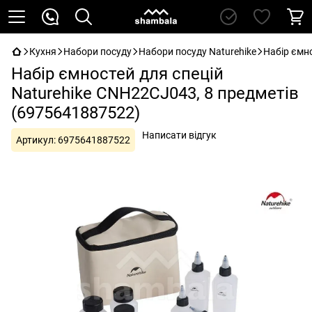
Кухня
Набори посуду
Набори посуду Naturehike
Набір ємн
Набір ємностей для спецій
Naturehike CNH22CJ043, 8 предметів
(6975641887522)
Написати відгук
Артикул:
6975641887522