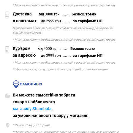
* Можна замовляти не більше двох позицій у розмірі однієї моделі товару
Доставка
.......
Безкоштовно
від 3000 грн
в поштомат
.......
за тарифами НП
до 2999 грн
Відправлення вагою не більше 20 кг (фактична та об'ємна), розмірами не
більше 40х60х30 см
* Можна замовляти не більше двох позицій у розмірі однієї моделі товару
Кур'єром
.......
Безкоштовно
від 4000 грн
за адресою
.......
за тарифами НП
до 3999 грн
* Можна замовляти не більше двох позицій у розмірі однієї моделі товару
** Доставка кур'єром доступна тільки при повній оплаті замовлення
Ви можете самостійно забрати
товар з найближчого
магазину Shambala
,
за умови наявності товару у магазині.
* Резерв товару 72 години.
** Наявність товару в магазині додатково уточнюйте в чаті чи за телефоном