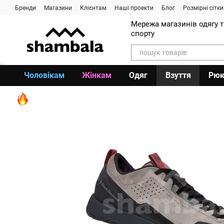
Перейти до основного контенту
Бренди
Магазини
Клієнтам
Наші проекти
Блог
Розмірні сітки
Мережа магазинів одягу 
спорту
Чоловікам
Жінкам
Одяг
Взуття
Рюк