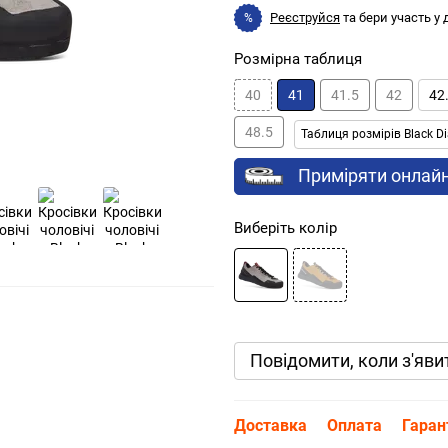
Реєструйся
та бери участь у
%
Розмірна таблиця
40
41
41.5
42
42
48.5
Таблиця розмірів Black 
Приміряти онлай
Виберіть колір
Повідомити, коли з'яви
Доставка
Оплата
Гаран