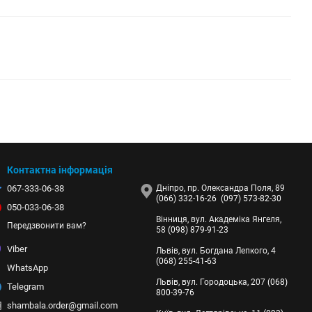
Контактна інформація
067-333-06-38
Дніпро, пр. Олександра Поля, 89
(066) 332-16-26
(097) 573-82-30
050-033-06-38
Вінниця, вул. Академіка Янгеля,
Передзвонити вам?
58
(098) 879-91-23
Viber
Львів, вул. Богдана Лепкого, 4
(068) 255-41-63
WhatsApp
Львів, вул. Городоцька, 207
(068)
Telegram
800-39-76
shambala.order@gmail.com