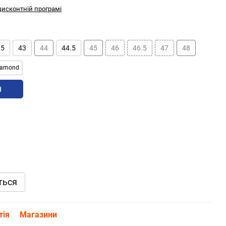
дисконтній програмі
.5
43
44
44.5
45
46
46.5
47
48
Diamond
н
ться
тія
Магазини