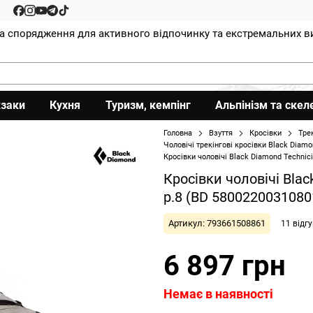
та спорядження для активного відпочинку та екстремальних в
заки
Кухня
Туризм, кемпінг
Альпінізм та скел
Головна
Взуття
Кросівки
Тре
Чоловічі трекінгові кросівки Black Diam
Кросівки чоловічі Black Diamond Technic
Кросівки чоловічі Blac
р.8 (BD 5800220031080
Артикул: 793661508861
11 відгу
6 897 грн
Немає в наявності