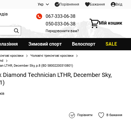
Порівняння
Укр
Бажання
Вхід
идів
067-333-06-38
Мій кошик
050-033-06-38
Передзвонити вам?
елазіння
Зимовий спорт
Велоспорт
SALE
кінгові кросівки
Чоловічі трекінгові кросівки
ond
ian LTHR, December Sky, р.8 (BD 58002200310801)
k Diamond Technician LTHR, December Sky,
1)
ків
Порівняти
В бажання