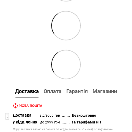
Доставка
Оплата
Гарантія
Магазини
Доставка
.......
Безкоштовно
від 3000 грн
у відділення
.......
за тарифами НП
до 2999 грн
Відправлення вагою не більше 30 кг (фактична та об'ємна), розмірами не