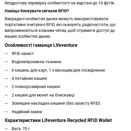
бездротову перевірку особистості на відстані до 10 футів.
Навіщо блокувати сигнали RFiD?
Викрадачі особистих даних можуть використовувати
портативні зчитувачі RFiD, які сканують радіочастоти, що
випромінюються кожним чіпом, щоб отримати доступ до
ваших особистих даних.
Особливості гаманця Lifeventure
RFiD захист
Водонепроникна тканина
6 кишень для карт, 1 з віконцем для посвідчення
4 потайних кишені
2 повнорозмірних кишені
2 кишені для монет на блискавці
Зовнішня накладна кишеня (без захисту RFiD)
Надійний замок
Характеристики Lifeventure Recycled RFID Wallet
Вага: 70 г.