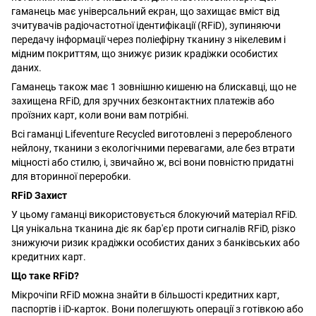
гаманець має універсальний екран, що захищає вміст від
зчитувачів радіочастотної ідентифікації (RFiD), зупиняючи
передачу інформації через поліефірну тканину з нікелевим і
мідним покриттям, що знижує ризик крадіжки особистих
даних.
Гаманець також має 1 зовнішню кишеню на блискавці, що не
захищена RFiD, для зручних безконтактних платежів або
проїзних карт, коли вони вам потрібні.
Всі гаманці Lifeventure Recycled виготовлені з переробленого
нейлону, тканини з екологічними перевагами, але без втрати
міцності або стилю, і, звичайно ж, всі вони повністю придатні
для вторинної переробки.
RFiD Захист
У цьому гаманці використовується блокуючий матеріал RFiD.
Ця унікальна тканина діє як бар'єр проти сигналів RFiD, різко
знижуючи ризик крадіжки особистих даних з банківських або
кредитних карт.
Що таке RFiD?
Мікрочіпи RFiD можна знайти в більшості кредитних карт,
паспортів і iD-карток. Вони полегшують операції з готівкою або