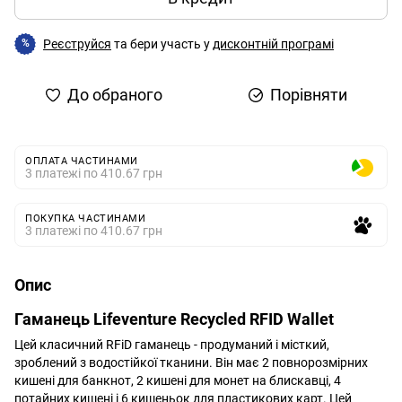
Реєструйся
та бери участь у
дисконтній програмі
%
До обраного
Порівняти
ОПЛАТА ЧАСТИНАМИ
3 платежі по 410.67 грн
ПОКУПКА ЧАСТИНАМИ
3 платежі по 410.67 грн
Опис
Гаманець Lifeventure Recycled RFID Wallet
Цей класичний RFiD гаманець - продуманий і місткий,
зроблений з водостійкої тканини. Він має 2 повнорозмірних
кишені для банкнот, 2 кишені для монет на блискавці, 4
потайних кишені і 6 кишеньок для пластикових карт. Цей