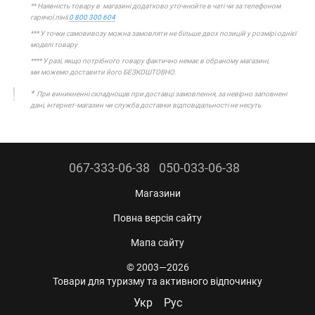
** Наявність товару в магазині додатково уточнюйте в чаті чи за телефоном
гарячої лінії
0 800 300 604
*** У точки самовивозу можна замовляти не більше двох позицій у розмірі однієї
моделі товару
**** У разі, якщо потрібного товару фактично немає в обраному магазині,
ми можемо доставити його БЕЗКОШТОВНО.
*
При виникненні складнощів при доставці замовлення, за невірно заповнені
дані, інтернет-магазин чи служба доставки відповідальності не несуть
067-333-06-38
050-033-06-38
Магазини
Повна версія сайту
Мапа сайту
© 2003—2026
Товари для туризму та активного відпочинку
Укр
Рус