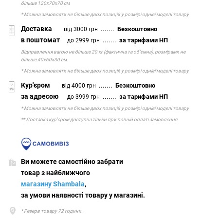
більше 120х70х70 см
* Можна замовляти не більше двох позицій у розмірі однієї моделі товару
Доставка
.......
Безкоштовно
від 3000 грн
в поштомат
.......
за тарифами НП
до 2999 грн
Відправлення вагою не більше 20 кг (фактична та об'ємна), розмірами не
більше 40х60х30 см
* Можна замовляти не більше двох позицій у розмірі однієї моделі товару
Кур'єром
.......
Безкоштовно
від 4000 грн
за адресою
.......
за тарифами НП
до 3999 грн
* Можна замовляти не більше двох позицій у розмірі однієї моделі товару
** Доставка кур'єром доступна тільки при повній оплаті замовлення
Ви можете самостійно забрати
товар з найближчого
магазину Shambala
,
за умови наявності товару у магазині.
* Резерв товару 72 години.