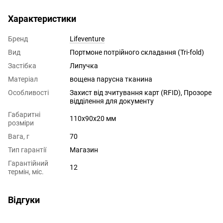
Характеристики
Бренд
Lifeventure
Вид
Портмоне потрійного складання (Tri-fold)
Застібка
Липучка
Матеріал
вощена парусна тканина
Особливості
Захист від зчитування карт (RFID), Прозоре
відділення для документу
Габаритні
110х90х20 мм
розміри
Вага, г
70
Тип гарантії
Магазин
Гарантійний
12
термін, міс.
Відгуки