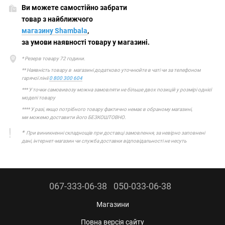
Ви можете самостійно забрати
товар з найближчого
магазину Shambala
,
за умови наявності товару у магазині.
* Резерв товару 72 години.
** Наявність товару в магазині додатково уточнюйте в чаті чи за телефоном
гарячої лінії
0 800 300 604
*** У точки самовивозу можна замовляти не більше двох позицій у розмірі однієї
моделі товару
**** У разі, якщо потрібного товару фактично немає в обраному магазині,
ми можемо доставити його БЕЗКОШТОВНО.
*
При виникненні складнощів при доставці замовлення, за невірно заповнені
дані, інтернет-магазин чи служба доставки відповідальності не несуть
067-333-06-38
050-033-06-38
Магазини
Повна версія сайту