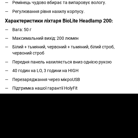
Ремінець чудово вбирає та випаровує вологу.
Регулювання рівня нахилу корпусу.
Характеристики ліхтаря BioLite Headlamp 200:
Вага: 50 г
Максимальний вихід: 200 люмен
Білий + тьмяний, червоний + тьмяний, білий строб,
червоний строб
Передня панель нахиляється вниз однією рукою
40 годин на LO, 3 години на HIGH
Перезаряджання через мікроUSB
Підтримка нашої гарантії HolyFit