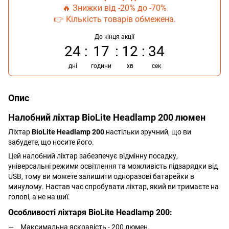
🔥 Знижки від -20% до -70%
👉 Кількість товарів обмежена.
До кінця акції
24
17
12
34
дні
години
хв
сек
Опис
Налобний ліхтар BioLite Headlamp 200 люмен
Ліхтар
BioLite Headlamp 200
настільки зручний, що ви
забудете, що носите його.
Цей налобний ліхтар забезпечує відмінну посадку,
універсальні режими освітлення та можливість підзарядки від
USB, тому ви можете залишити одноразові батарейки в
минулому. Настав час спробувати ліхтар, який ви тримаєте на
голові, а не на шиї.
Особливості ліхтаря BioLite Headlamp 200:
Максимальна яскравість - 200 люмен.