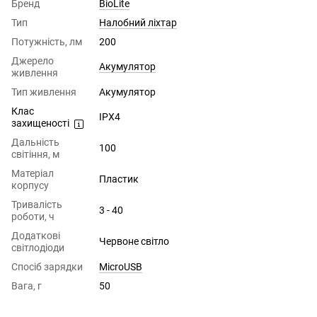
Бренд
BioLite
Тип
Налобний ліхтар
Потужність, лм
200
Джерело
Акумулятор
живлення
Тип живлення
Акумулятор
Клас
IPX4
захищеності
Дальність
100
світіння, м
Матеріал
Пластик
корпусу
Тривалість
3 - 40
роботи, ч
Додаткові
Червоне світло
світлодіоди
Спосіб зарядки
MicroUSB
Вага, г
50