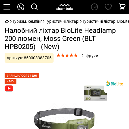
Туризм, кемпінг
Туристичні ліхтарі
Туристичні ліхтарі BioLit
Налобний ліхтар BioLite Headlamp
200 люмен, Moss Green (BLT
HPB0205) - (New)
2 відгуки
Артикул:
850003383705
ЗАЛИШИЛОСЯ 24 ДНІ
−20%