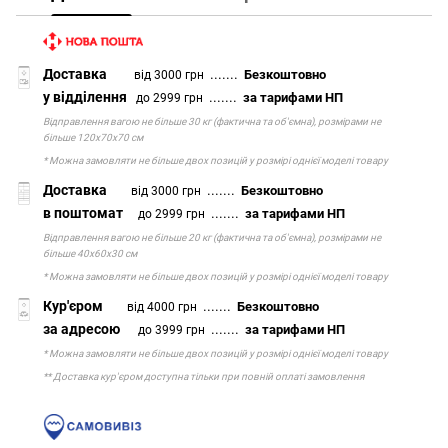
Доставка
.......
Безкоштовно
від 3000 грн
у відділення
.......
за тарифами НП
до 2999 грн
Відправлення вагою не більше 30 кг (фактична та об'ємна), розмірами не
більше 120х70х70 см
* Можна замовляти не більше двох позицій у розмірі однієї моделі товару
Доставка
.......
Безкоштовно
від 3000 грн
в поштомат
.......
за тарифами НП
до 2999 грн
Відправлення вагою не більше 20 кг (фактична та об'ємна), розмірами не
більше 40х60х30 см
* Можна замовляти не більше двох позицій у розмірі однієї моделі товару
Кур'єром
.......
Безкоштовно
від 4000 грн
за адресою
.......
за тарифами НП
до 3999 грн
* Можна замовляти не більше двох позицій у розмірі однієї моделі товару
** Доставка кур'єром доступна тільки при повній оплаті замовлення