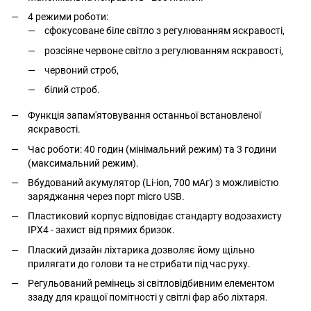
4 режими роботи:
сфокусоване біле світло з регулюванням яскравості,
розсіяне червоне світло з регулюванням яскравості,
червоний строб,
білий строб.
Функція запам'ятовування останньої встановленої
яскравості.
Час роботи: 40 годин (мінімальний режим) та 3 години
(максимальний режим).
Вбудований акумулятор (Li-ion, 700 мАг) з можливістю
заряджання через порт micro USB.
Пластиковий корпус відповідає стандарту водозахисту
IPX4 - захист від прямих бризок.
Плаский дизайн ліхтарика дозволяє йому щільно
прилягати до голови та не стрибати під час руху.
Регульований ремінець зі світловідбивним елементом
ззаду для кращої помітності у світлі фар або ліхтаря.