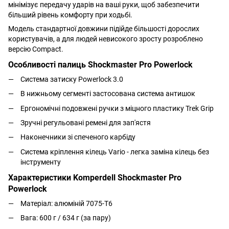
мінімізує передачу ударів на ваші руки, щоб забезпечити
більший рівень комфорту при ходьбі.
Модель стандартної довжини підійде більшості дорослих
користувачів, а для людей невисокого зросту розроблено
версію Compact.
Особливості палиць Shockmaster Pro Powerlock
Система затиску Powerlock 3.0
В нижньому сегменті застосована система антишок
Ергономічні подовжені ручки з міцного пластику Trek Grip
Зручні регульовані ремені для зап'ястя
Наконечники зі спеченого карбіду
Система кріплення кілець Vario - легка заміна кілець без
інструменту
Характеристики Komperdell Shockmaster Pro
Powerlock
Матеріал: алюміній 7075-T6
Вага: 600 г / 634 г (за пару)