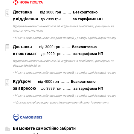
Доставка
.......
Безкоштовно
від 3000 грн
у відділення
.......
за тарифами НП
до 2999 грн
Відправлення вагою не більше 30 кг (фактична та об'ємна), розмірами не
більше 120х70х70 см
* Можна замовляти не більше двох позицій у розмірі однієї моделі товару
Доставка
.......
Безкоштовно
від 3000 грн
в поштомат
.......
за тарифами НП
до 2999 грн
Відправлення вагою не більше 20 кг (фактична та об'ємна), розмірами не
більше 40х60х30 см
* Можна замовляти не більше двох позицій у розмірі однієї моделі товару
Кур'єром
.......
Безкоштовно
від 4000 грн
за адресою
.......
за тарифами НП
до 3999 грн
* Можна замовляти не більше двох позицій у розмірі однієї моделі товару
** Доставка кур'єром доступна тільки при повній оплаті замовлення
Ви можете самостійно забрати