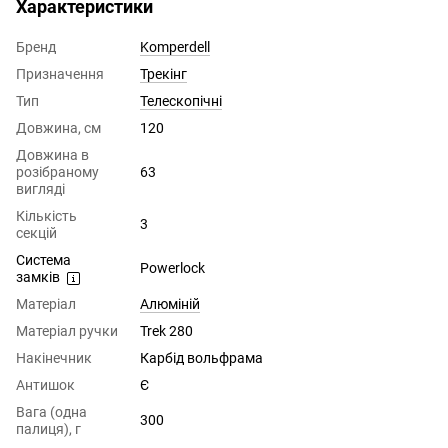
Характеристики
Бренд
Komperdell
Призначення
Трекінг
Тип
Телескопічні
Довжина, см
120
Довжина в
розібраному
63
вигляді
Кількість
3
секцій
Система
Powerlock
замків
Матеріал
Алюміній
Матеріал ручки
Trek 280
Накінечник
Карбід вольфрама
Антишок
Є
Вага (одна
300
палиця), г