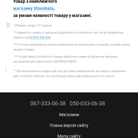
товар з найближчого
магазину Shambala
,
за умови наявності товару у магазині.
* Резерв товару 72 години.
** Наявність товару в магазині додатково уточнюйте в чаті чи за телефоном
гарячої лінії
0 800 300 604
*** У точки самовивозу можна замовляти не більше двох позицій у розмірі однієї
моделі товару
**** У разі, якщо потрібного товару фактично немає в обраному магазині,
ми можемо доставити його БЕЗКОШТОВНО.
*
При виникненні складнощів при доставці замовлення, за невірно заповнені
дані, інтернет-магазин чи служба доставки відповідальності не несуть
067-333-06-38
050-033-06-38
Магазини
Повна версія сайту
Мапа сайту