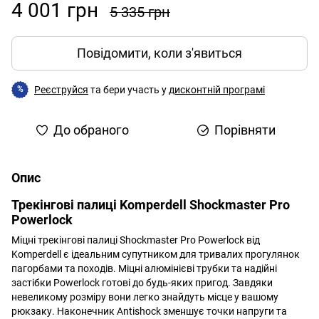
4 001 грн
5 335 грн
Повідомити, коли з'явиться
Реєструйся
та бери участь у
дисконтній програмі
%
До обраного
Порівняти
Опис
Трекінгові палиці Komperdell Shockmaster Pro
Powerlock
Міцні трекінгові палиці Shockmaster Pro Powerlock від
Komperdell є ідеальним супутником для тривалих прогулянок
пагорбами та походів. Міцні алюмінієві трубки та надійні
застібки Powerlock готові до будь-яких пригод. Завдяки
невеликому розміру вони легко знайдуть місце у вашому
рюкзаку. Наконечник Antishock зменшує точки напруги та