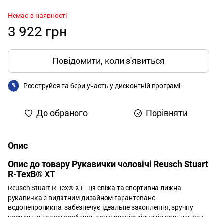
Немає в наявності
3 922 грн
Повідомити, коли з'явиться
Реєструйся
та бери участь у
дисконтній програмі
%
До обраного
Порівняти
Опис
Опис до товару Рукавички чоловічі Reusch Stuart
R-TexВ® XT
Reusch Stuart R-Tex® XT - ця свіжа та спортивна лижна
рукавичка з видатним дизайном гарантовано
водонепроникна, забезпечує ідеальне захоплення, зручну
посадку, а також особливу конструкцію кінчиків пальців, яка