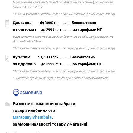
Відправлення вагою не більше 30 кг (фактична та об'ємна), розмірами не
більше 120х70х70 см
* Можна замовляти не більше двох позицій у розмірі однієї моделі товару
Доставка
.......
Безкоштовно
від 3000 грн
в поштомат
.......
за тарифами НП
до 2999 грн
Відправлення вагою не більше 20 кг (фактична та об'ємна), розмірами не
більше 40х60х30 см
* Можна замовляти не більше двох позицій у розмірі однієї моделі товару
Кур'єром
.......
Безкоштовно
від 4000 грн
за адресою
.......
за тарифами НП
до 3999 грн
* Можна замовляти не більше двох позицій у розмірі однієї моделі товару
** Доставка кур'єром доступна тільки при повній оплаті замовлення
Ви можете самостійно забрати
товар з найближчого
магазину Shambala
,
за умови наявності товару у магазині.