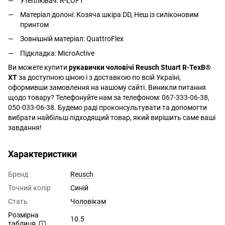
Утеплювач: R-LOFT
Матеріал долоні: Козяча шкіра DD, Неш із силіконовим
принтом
Зовнішній матеріал: QuattroFlex
Підкладка: MicroActive
Ви можете купити
рукавички чоловічі Reusch Stuart R-TexВ®
XT
за доступною ціною і з доставкою по всій Україні,
оформивши замовлення на нашому сайті. Виникли питання
щодо товару? Телефонуйте нам за телефоном: 067-333-06-38,
050-033-06-38. Будемо раді проконсультувати та допомогти
вибрати найбільш підходящий товар, який вирішить саме ваші
завдання!
Характеристики
Бренд
Reusch
Точний колір
Синій
Стать
Чоловікам
Розмірна
10.5
таблиця