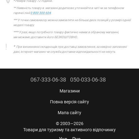
* Резерв товару 72 години.
** Наявність товару в магазині додатково уточнюйте в чаті чи за телефоном
гарячої лінії
0 800 300 604
*** У точки самовивозу можна замовляти не більше двох позицій у розмірі однієї
моделі товару
**** У разі, якщо потрібного товару фактично немає в обраному магазині,
ми можемо доставити його БЕЗКОШТОВНО.
*
При виникненні складнощів при доставці замовлення, за невірно заповнені
дані, інтернет-магазин чи служба доставки відповідальності не несуть
067-333-06-38
050-033-06-38
Магазини
Повна версія сайту
Мапа сайту
© 2003—2026
Товари для туризму та активного відпочинку