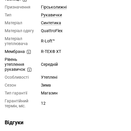
Призначення
Гірськолижні
Тип
Рукавички
Матеріал
Синтетика
Матеріал одягу
QuattroFlex
Матеріал
R-Loft™
утеплювача
Мембрана
R-TEX® XT
Рівень
утеплення
Середній
рукавичок
Особливості
Утеплені
Сезон
Зима
Тип гарантії
Магазин
Гарантійний
12
термін, міс.
Відгуки