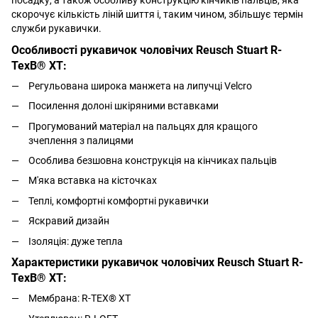
скорочує кількість ліній шиття і, таким чином, збільшує термін
служби рукавички.
Особливості рукавичок чоловічих Reusch Stuart R-
TexВ® XT:
Регульована широка манжета на липучці Velcro
Посилення долоні шкіряними вставками
Прогумований матеріал на пальцях для кращого
зчеплення з палицями
Особлива безшовна конструкція на кінчиках пальців
М'яка вставка на кісточках
Теплі, комфортні комфортні рукавички
Яскравий дизайн
Ізоляція: дуже тепла
Характеристики рукавичок чоловічих Reusch Stuart R-
TexВ® XT:
Мембрана: R-TEX® XT