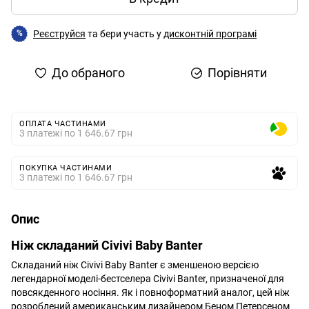
Реєструйся
та бери участь у
дисконтній програмі
%
До обраного
Порівняти
ОПЛАТА ЧАСТИНАМИ
3 платежі по 1 646.67 грн
ПОКУПКА ЧАСТИНАМИ
3 платежі по 1 646.67 грн
Опис
Ніж складаний
Civivi Baby Banter
Складаний ніж Civivi Baby Banter є зменшеною версією
легендарної моделі-бестселера Civivi Banter, призначеної для
повсякденного носіння. Як і повноформатний аналог, цей ніж
розроблений американським дизайнером Беном Петерсеном