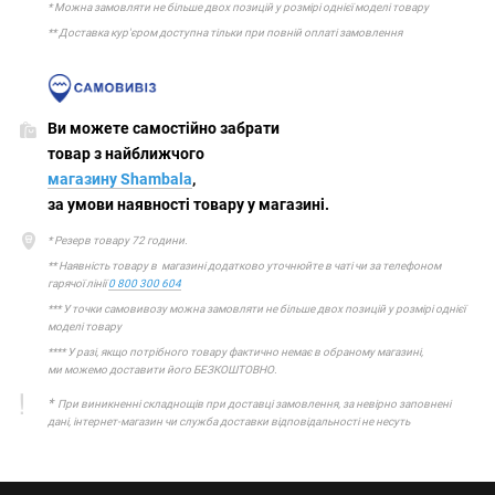
* Можна замовляти не більше двох позицій у розмірі однієї моделі товару
** Доставка кур'єром доступна тільки при повній оплаті замовлення
Ви можете самостійно забрати
товар з найближчого
магазину Shambala
,
за умови наявності товару у магазині.
* Резерв товару 72 години.
** Наявність товару в магазині додатково уточнюйте в чаті чи за телефоном
гарячої лінії
0 800 300 604
*** У точки самовивозу можна замовляти не більше двох позицій у розмірі однієї
моделі товару
**** У разі, якщо потрібного товару фактично немає в обраному магазині,
ми можемо доставити його БЕЗКОШТОВНО.
*
При виникненні складнощів при доставці замовлення, за невірно заповнені
дані, інтернет-магазин чи служба доставки відповідальності не несуть