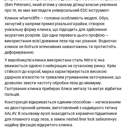
(Ben Petersen), який втілив у своєму дітищі власне уявлення
про те, як має виглядати універсальний EDC інструмент.
Клинок wharncliffe — головна особливість моделі. Обух,
загнутий у напрямі прямої різальної крайки, створює
унікальну форму клинка, що підходить для здійснення
акуратних розрізів. Ще одна перевага цього профілю —
використання всієї довжини леза під час різання. Водночас
клинок не боїться інтенсивних навантажень та протистоїть
деформуванню.
У виробництві клинка використана сталь Nitro-V, яка
вважається однією з найкращих на сучасному ринку. Крім
стійкості до корозії, марка характеризується високою
ударною в'язкістю та тривалим утриманням заточування, що
дозволяє звести частоту обробки леза до мінімуму.
Галтування клинка прибирає блиск металу та матує відбитки
пальців.
Конструкція відкривається єдиним способом — натисканням
на двосторонній шпеник, виготовлений з надміцного титану
6AL4V. В осьовому вузлі знаходяться керамічні підшипники
для плавного ходу леза, а замок nested liner lock забезпечує
надійну фіксацію відкритого клинка.