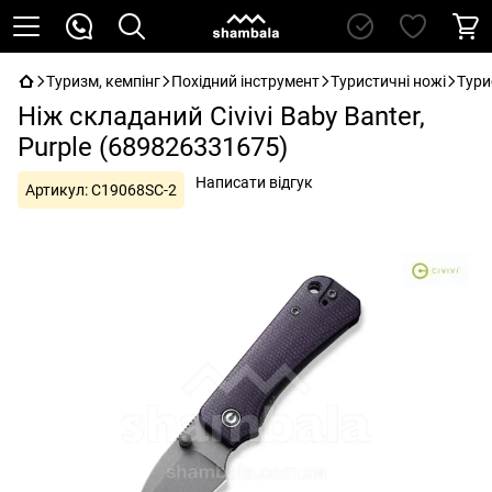
Туризм, кемпінг
Похідний інструмент
Туристичні ножі
Турис
Ніж складаний Civivi Baby Banter,
Purple (689826331675)
Написати відгук
Артикул:
C19068SC-2