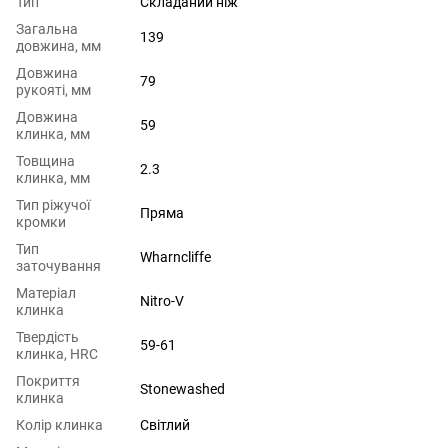
Тип
Складаний ніж
Загальна
139
довжина, мм
Довжина
79
рукояті, мм
Довжина
59
клинка, мм
Товщина
2.3
клинка, мм
Тип ріжучої
Пряма
кромки
Тип
Wharncliffe
заточування
Матеріал
Nitro-V
клинка
Твердість
59-61
клинка, HRC
Покриття
Stonewashed
клинка
Колір клинка
Світлий