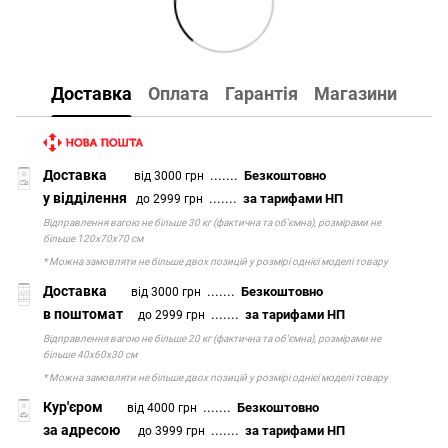
Доставка
Оплата
Гарантія
Магазини
Доставка
.......
Безкоштовно
від 3000 грн
у відділення
.......
за тарифами НП
до 2999 грн
Відправлення вагою не більше 30 кг (фактична та об'ємна), розмірами не
більше 120х70х70 см
* Можна замовляти не більше двох позицій у розмірі однієї моделі товару
Доставка
.......
Безкоштовно
від 3000 грн
в поштомат
.......
за тарифами НП
до 2999 грн
Відправлення вагою не більше 20 кг (фактична та об'ємна), розмірами не
більше 40х60х30 см
* Можна замовляти не більше двох позицій у розмірі однієї моделі товару
Кур'єром
.......
Безкоштовно
від 4000 грн
за адресою
.......
за тарифами НП
до 3999 грн