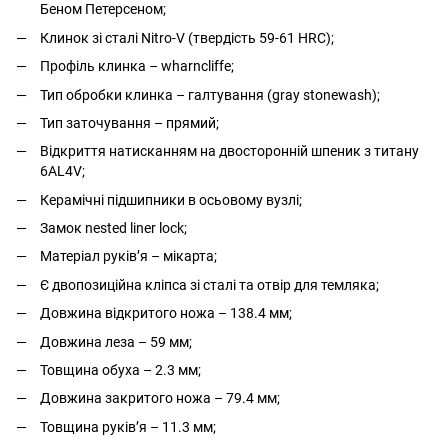
Беном Петерсеном;
Клинок зі сталі Nitro-V (твердість 59-61 HRC);
Профіль клинка – wharncliffe;
Тип обробки клинка – галтування (gray stonewash);
Тип заточування – прямий;
Відкриття натисканням на двосторонній шпеник з титану
6AL4V;
Керамічні підшипники в осьовому вузлі;
Замок nested liner lock;
Матеріал руківʼя – мікарта;
Є двопозиційна кліпса зі сталі та отвір для темляка;
Довжина відкритого ножа – 138.4 мм;
Довжина леза – 59 мм;
Товщина обуха – 2.3 мм;
Довжина закритого ножа – 79.4 мм;
Товщина руківʼя – 11.3 мм;