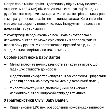
Попри свою мініатюрність (довжина у відкритому положенні
становить 138.4 мм) ніж є зручним в експлуатації завдяки
руківʼю з накладками з мікарти. Матеріал не тріскається у разі
температурних перепадів і не поглинає запахи. Крім того, він
має злегка шорстку поверхню, тому інструмент не ковзає в
долоні під час утримання.
У конструкції передбачена кліпса. Вона виготовлена з
нержавіючої сталі та може кріпитися як з правого, так і з
лівого боку руківʼя. У хвості також є круглий отвір, якщо
знадобиться закріпити на ножі темляк.
Особливості ножа Baby Banter:
Метал включає велику кількість ванадію та азоту, що
підвищує стійкість до корозії.
Додатковий комфорт експлуатації забезпечують рифлений
упор під палець на обуху та виїмка під вказівний палець.
У хвості конструкції є двопозиційний затискач з
нержавіючої сталі і широкий отвір для темляка.
Характеристики Civivi Baby Banter:
Кишеньковий EDC ніж, розроблений ножовим дизайнером