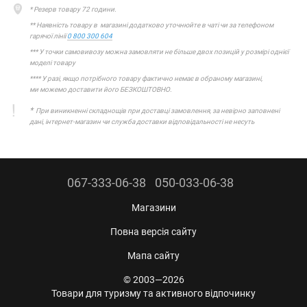
* Резерв товару 72 години.
** Наявність товару в магазині додатково уточнюйте в чаті чи за телефоном
гарячої лінії
0 800 300 604
*** У точки самовивозу можна замовляти не більше двох позицій у розмірі однієї
моделі товару
**** У разі, якщо потрібного товару фактично немає в обраному магазині,
ми можемо доставити його БЕЗКОШТОВНО.
*
При виникненні складнощів при доставці замовлення, за невірно заповнені
дані, інтернет-магазин чи служба доставки відповідальності не несуть
067-333-06-38
050-033-06-38
Магазини
Повна версія сайту
Мапа сайту
© 2003—2026
Товари для туризму та активного відпочинку