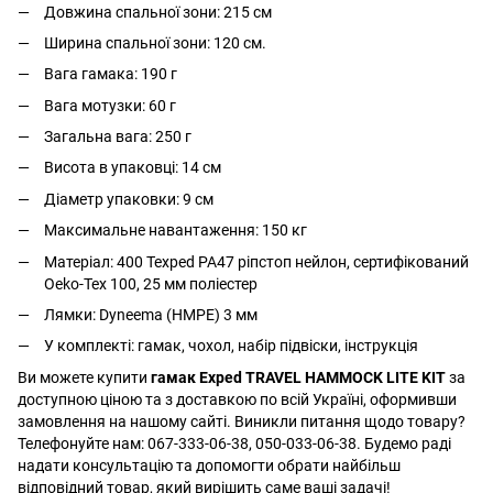
Довжина спальної зони: 215 см
Ширина спальної зони: 120 см.
Вага гамака: 190 г
Вага мотузки: 60 г
Загальна вага: 250 г
Висота в упаковці: 14 см
Діаметр упаковки: 9 см
Максимальне навантаження: 150 кг
Матеріал: 400 Texped PA47 ріпстоп нейлон, сертифікований
Oeko-Тех 100, 25 мм поліестер
Лямки: Dyneema (НМРЕ) 3 мм
У комплекті: гамак, чохол, набір підвіски, інструкція
Ви можете купити
гамак Exped TRAVEL HAMMOCK LITE KIT
за
доступною ціною та з доставкою по всій Україні, оформивши
замовлення на нашому сайті. Виникли питання щодо товару?
Телефонуйте нам: 067-333-06-38, 050-033-06-38. Будемо раді
надати консультацію та допомогти обрати найбільш
відповідний товар, який вирішить саме ваші задачі!