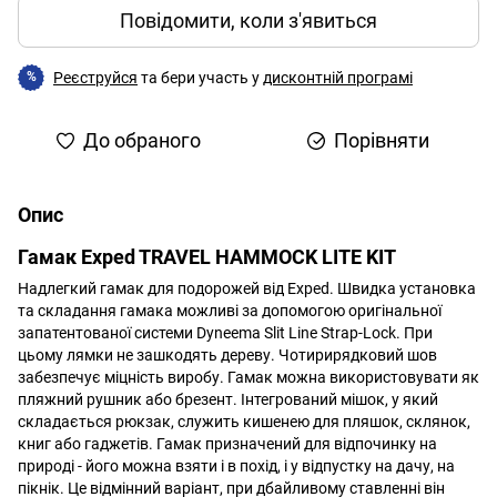
Повідомити, коли з'явиться
Реєструйся
та бери участь у
дисконтній програмі
%
До обраного
Порівняти
Опис
Гамак Exped TRAVEL HAMMOCK LITE KIT
Надлегкий гамак для подорожей від Exped. Швидка установка
та складання гамака можливі за допомогою оригінальної
запатентованої системи Dyneema Slit Line Strap-Lock. При
цьому лямки не зашкодять дереву. Чотирирядковий шов
забезпечує міцність виробу. Гамак можна використовувати як
пляжний рушник або брезент. Інтегрований мішок, у який
складається рюкзак, служить кишенею для пляшок, склянок,
книг або гаджетів. Гамак призначений для відпочинку на
природі - його можна взяти і в похід, і у відпустку на дачу, на
пікнік. Це відмінний варіант, при дбайливому ставленні він