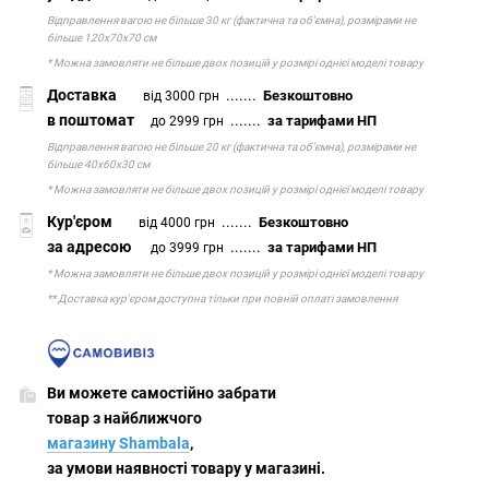
Відправлення вагою не більше 30 кг (фактична та об'ємна), розмірами не
більше 120х70х70 см
* Можна замовляти не більше двох позицій у розмірі однієї моделі товару
Доставка
.......
Безкоштовно
від 3000 грн
в поштомат
.......
за тарифами НП
до 2999 грн
Відправлення вагою не більше 20 кг (фактична та об'ємна), розмірами не
більше 40х60х30 см
* Можна замовляти не більше двох позицій у розмірі однієї моделі товару
Кур'єром
.......
Безкоштовно
від 4000 грн
за адресою
.......
за тарифами НП
до 3999 грн
* Можна замовляти не більше двох позицій у розмірі однієї моделі товару
** Доставка кур'єром доступна тільки при повній оплаті замовлення
Ви можете самостійно забрати
товар з найближчого
магазину Shambala
,
за умови наявності товару у магазині.