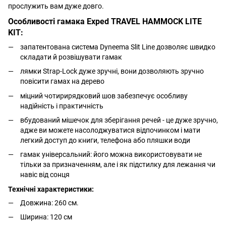
прослужить вам дуже довго.
Особливості гамака Exped TRAVEL HAMMOCK LITE
KIT:
запатентована система Dyneema Slit Line дозволяє швидко
складати й розвішувати гамак
лямки Strap-Lock дуже зручні, вони дозволяють зручно
повісити гамах на дерево
міцний чотирирядковий шов забезпечує особливу
надійність і практичність
вбудований мішечок для зберігання речей - це дуже зручно,
адже ви можете насолоджуватися відпочинком і мати
легкий доступ до книги, телефона або пляшки води
гамак універсальний: його можна використовувати не
тільки за призначенням, але і як підстилку для лежання чи
навіс від сонця
Технічні характеристики:
Довжина: 260 см.
Ширина: 120 см