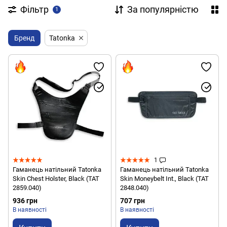
Фільтр
За популярністю
1
Бренд
Tatonka
1
Гаманець натільний Tatonka
Гаманець натільний Tatonka
Skin Chest Holster, Black (TAT
Skin Moneybelt Int., Black (TAT
2859.040)
2848.040)
936 грн
707 грн
В наявності
В наявності