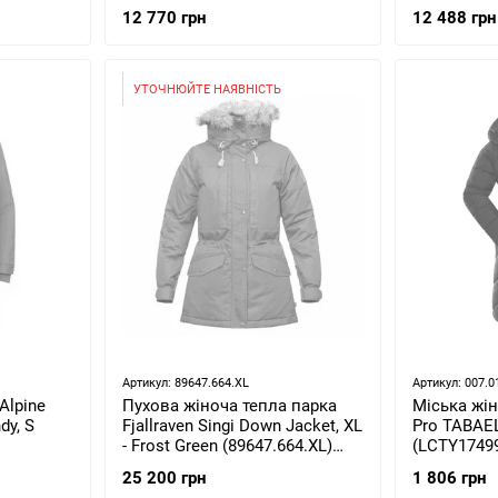
XS (LFV 11491.7085-XS)
Red Melang
12 770 грн
12 488 грн
027238.636
УТОЧНЮЙТЕ НАЯВНІСТЬ
Артикул: 89647.664.XL
Артикул: 007.0
Alpine
Пухова жіноча тепла парка
Міська жін
dy, S
Fjallraven Singi Down Jacket, XL
Pro TABAEL
- Frost Green (89647.664.XL)
(LCTY1749
2021
25 200 грн
1 806 грн