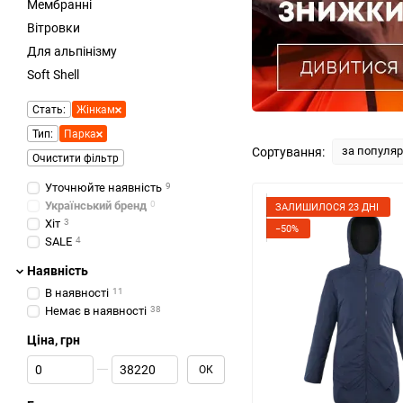
Мембранні
Вітровки
Для альпінізму
Soft Shell
Стать:
Жінкам
Тип:
Парка
за популя
Сортування:
Очистити фільтр
Уточнюйте наявність
9
Український бренд
0
ЗАЛИШИЛОСЯ 23 ДНІ
Хіт
3
−50%
SALE
4
Наявність
В наявності
11
Немає в наявності
38
Ціна, грн
Від Ціна, грн
До Ціна, грн
ОК