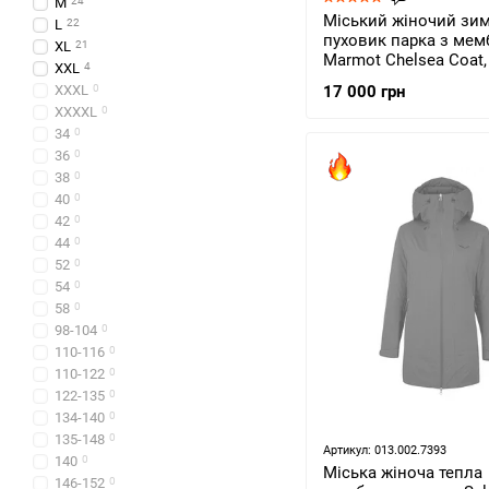
M
24
Міський жіночий зи
L
22
пуховик парка з ме
XL
21
Marmot Chelsea Coat, 
XXL
4
Black (MRT 76560.001
XXXL
0
17 000 грн
XXXXL
0
34
0
36
0
38
0
40
0
42
0
44
0
52
0
54
0
58
0
98-104
0
110-116
0
110-122
0
122-135
0
134-140
0
135-148
0
Артикул: 013.002.7393
140
0
Міська жіноча тепла
146-152
0