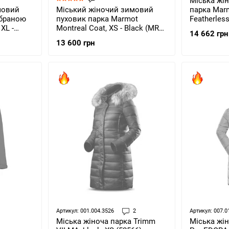
Міська жі
мовий
Міський жіночий зимовий
парка Mar
мбраною
пуховик парка Marmot
Featherless
XL -
Montreal Сoat, XS - Black (MRT
(MRT 78230
14 662 грн
-XL)
78570.001-XS)
13 600 грн
Артикул: 001.004.3526
2
Артикул: 007.0
Міська жін
Міська жіноча парка Trimm