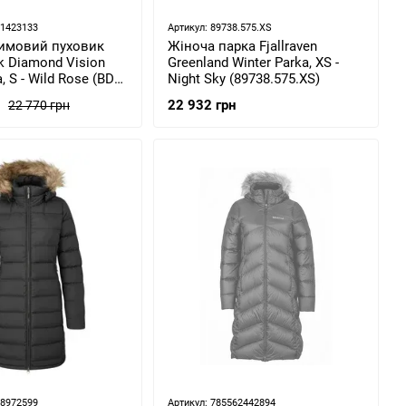
61423133
Артикул: 89738.575.XS
имовий пуховик
Жіноча парка Fjallraven
k Diamond Vision
Greenland Winter Parka, XS -
 S - Wild Rose (BD
Night Sky (89738.575.XS)
2-S)
22 932 грн
22 770 грн
68972599
Артикул: 785562442894