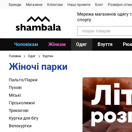
Перейти до основного контенту
Бренди
Магазини
Клієнтам
Наші проекти
Блог
Розмірні сітки
Мережа магазинів одягу 
спорту
Чоловікам
Жінкам
Одяг
Взуття
Рюк
Головна
Одяг
Куртки
Жіночі парки
Пальто/Парки
Пухові
Міські
Гірськолижні
Трекінгові
Куртки для бігу
Велокуртки