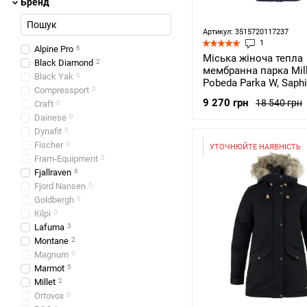
Бренд
Артикул: 3515720117237
1
Alpine Pro
6
Міська жіноча тепла
Black Diamond
2
мембранна парка Mill
Black Yak
0
Pobeda Parka W, Saphi
Compressport
0
9551, 7317-S)
9 270 грн
18 540 грн
Craft
0
Dainese
0
Dynafit
0
Fischer
0
УТОЧНЮЙТЕ НАЯВНІСТЬ
Fram-Equipment
0
Fjallraven
6
Fjord Nansen
0
Goldbergh
0
Kilpi
0
Lafuma
3
Montane
2
Magnum
0
Marmot
5
Millet
2
Ortovox
0