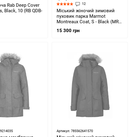
12
ча Rab Deep Cover
, Black, 10 (RB QDB-
Міський жіночий зимовий
пуховик парка Marmot
Montreaux Coat, S - Black (MRT
78090.001-S)
15 300 грн
69214035
Артикул: 785562641570