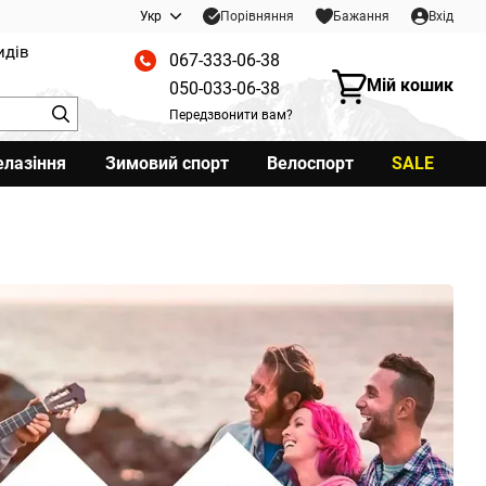
Порівняння
Укр
Бажання
Вхід
идів
067-333-06-38
Мій кошик
050-033-06-38
Передзвонити вам?
елазіння
Зимовий спорт
Велоспорт
SALE