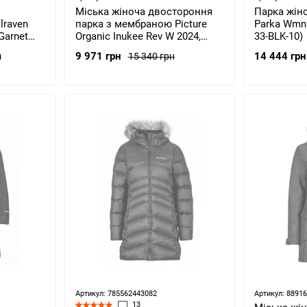
Міська жіноча двостороння
Парка жіно
lraven
парка з мембраною Picture
Parka Wmns
Garnet
Organic Inukee Rev W 2024,
33-BLK-10)
Concrete Grey, XL
9 971 грн
14 444 грн
н
15 340 грн
(3663270718838)
Артикул: 785562443082
Артикул: 8891
13