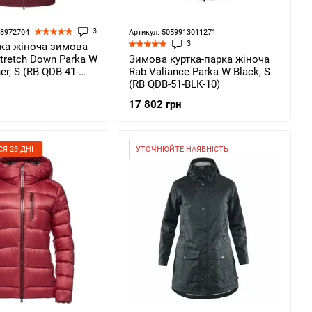
3
68972704
Артикул: 5059913011271
3
рка жіноча зимова
Stretch Down Parka W
Зимова куртка-парка жіноча
er, S (RB QDB-41-
Rab Valiance Parka W Black, S
(RB QDB-51-BLK-10)
17 802 грн
Я 23 ДНІ
УТОЧНЮЙТЕ НАЯВНІСТЬ