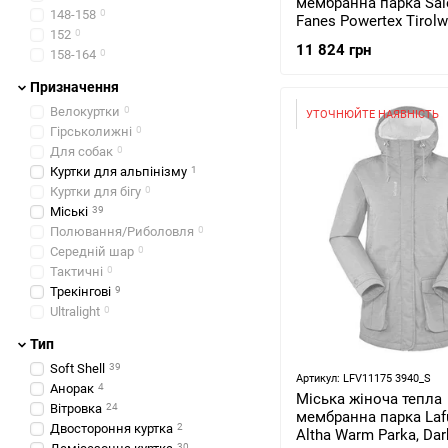
мембранна парка Sa
148-158
0
Fanes Powertex Tirol
152
0
Responsive Women's P
11 824 грн
158-164
0
Ombre Blue, 44/38 (27
Призначення
Велокуртки
0
УТОЧНЮЙТЕ НАЯВНІСТЬ
Гірськолижні
0
Для собак
0
Куртки для альпінізму
1
Куртки для бігу
0
Міські
39
Полювання/Риболовля
0
Середній шар
0
Тактичні
0
Трекінгові
9
Ultralight
0
Тип
Soft Shell
39
Артикул: LFV11175 3940_S
Анорак
4
Міська жіноча тепла
Вітровка
24
мембранна парка Laf
Двостороння куртка
2
Altha Warm Parka, Dar
30