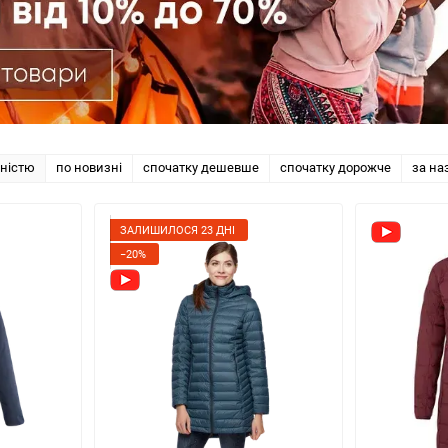
рністю
по новизні
спочатку дешевше
спочатку дорожче
за на
ЗАЛИШИЛОСЯ 23 ДНІ
−20%