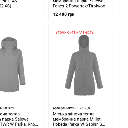
 Pink, XS
мембранна парка Salewa
02 XS)
Fanes 2 Powertex/Tirolwool
Celliant Parka, S - Blue
12 488 грн
(4053865918535)
УТОЧНЮЙТЕ НАЯВНІСТЬ
866289429
Артикул: MIV9551 7317_S
оча тепла
Міська жіноча тепла
 парка Salewa
мембранна парка Millet
/TWR W Parka, Rhodo
Pobeda Parka W, Saphir, S