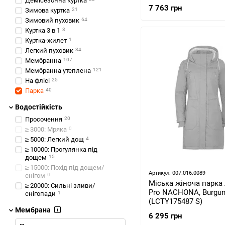
Демісезонна куртка
(3080094493657)
7 763 грн
Зимова куртка
21
Зимовий пуховик
64
Куртка 3 в 1
3
Куртка-жилет
1
Легкий пуховик
34
Мембранна
107
Мембранна утеплена
121
На флісі
25
Парка
40
Водостійкість
Просочення
20
≥ 3000: Мряка
0
≥ 5000: Легкий дощ
4
≥ 10000: Прогулянка під
дощем
15
≥ 15000: Похід під дощем/
Артикул: 007.016.0089
снігом
0
Міська жіноча парка 
≥ 20000: Сильні зливи/
Pro NACHONA, Burgun
снігопади
1
(LCTY175487 S)
Мембрана
6 295 грн