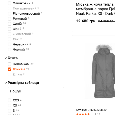
Оливковий
5
Міська жіноча тепла
Помаранчевий
0
мембранна парка Fjal
Nuuk Parka, XS - Dark 
Різнокольоровий
1
(89655.356.XS) 2021
Рожевий
5
12 480 грн
24 960 гр
Синій
18
Сірий
8
Фіолетовий
0
Хакі
0
Червоний
2
Чорний
18
Стать
Чоловікам
25
Жінкам
40
Дітям
0
Розмірна таблиця
XXS
2
XS
24
Артикул: 785562633612
S
26
16