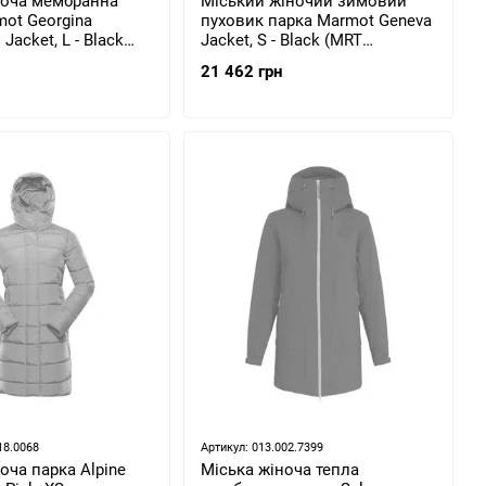
ноча мембранна
Міський жіночий зимовий
mot Georgina
пуховик парка Marmot Geneva
 Jacket, L - Black
Jacket, S - Black (MRT
.001-L)
78280.001-S)
21 462 грн
18.0068
Артикул: 013.002.7399
оча парка Alpine
Міська жіноча тепла