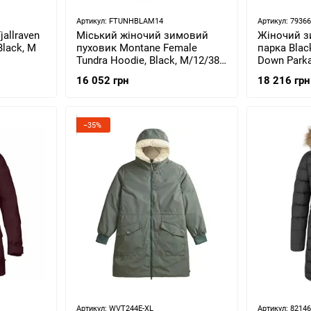
Артикул: FTUNHBLAM14
Артикул: 7936
allraven
Міський жіночий зимовий
Жіночий з
Black, M
пуховик Montane Female
парка Blac
Tundra Hoodie, Black, M/12/38
Down Parka,
(5056237085827)
746121.601
16 052 грн
18 216 грн
−35%
Артикул: WVT244E-XL
Артикул: 8214