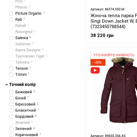
POC
0
Phenix
0
Артикул: 86374.550.M
Picture Organic
1
Жіноча тепла парка Fj
Rab
7
Singi Down Jacket W, 
Rehall
0
(7323450788544)
Rossignol
0
38 220 грн
Salewa
4
Salomon
0
Sierra Designs
0
УТОЧНЮЙТЕ НАЯВНІСТЬ
Tasmanian Tiger
0
Tatonka
0
−50%
Tenson
1
Trimm
1
Точний колір
Бежевий
3
Білий
1
Бірюзовий
2
Блакитний
1
Бордовий
8
Жовтий
0
Зелений
4
Коричневий
1
Артикул: 89655.356.XS