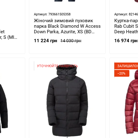
Артикул: 793661505358
Артикул: 8214
Жіночий зимовий пуховик
Куртка-па
парка Black Diamond W Access
Rab Cubit 
et
Down Parka, Azurite, XS (BD
Deep Heath
r, S (MIV
7461854022XSM1)
DEH-10)
11 224 грн
16 974 грн
14 030 грн
УТОЧНЮЙТЕ НАЯВНІСТЬ
ЗАЛИШИЛОС
−20%