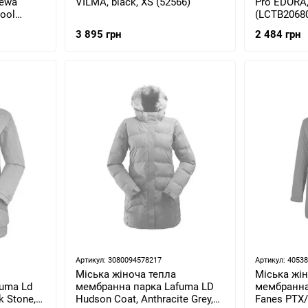
lewa
Pro EDORA,
VILMA, black, XS (52566)
wool
(LCTB2068
arka,
2 484 грн
3 895 грн
2383866)
Артикул: 3080094578217
Артикул: 4053
Міська жіноча тепла
Міська жін
uma Ld
мембранна парка Lafuma LD
мембранна
k Stone, S
Hudson Coat, Anthracite Grey,
Fanes PTX