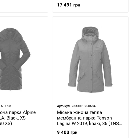
e, 40/34 (SLW
(MIV9551 7317_S)
17 491 грн
8-40/34)
16.0098
Артикул: 7333019750684
оча парка Alpine
Міська жіноча тепла
A, Black, XS
мембранна парка Tenson
90 XS)
Lagina W 2019, khaki, 36 (TNS
5013928-680-36)
9 400 грн