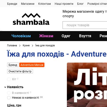
Перейти до основного контенту
Бренди
Магазини
Клієнтам
Наші проекти
Блог
Розмірні сітки
Мережа магазинів одягу 
спорту
Чоловікам
Жінкам
Одяг
Взуття
Рюк
Головна
Кухня
Їжа для походів
Їжа для походів - Adventur
Бренд:
Adventure Menu
Очистити фільтр
Хіт
0
Наявність
В наявності
0
Немає в наявності
38
Ціна, грн