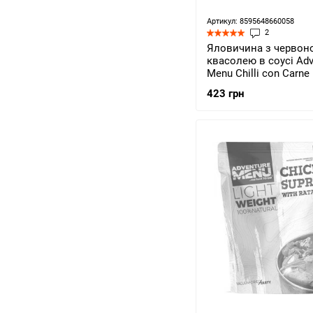
Артикул: 8595648660058
2
Яловичина з червон
квасолею в соусі Adv
Menu Chilli con Carne
204)
423 грн