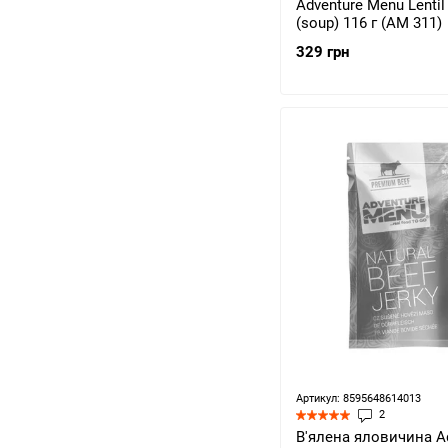
Adventure Menu Lentil
(soup) 116 г (AM 311)
329 грн
Артикул: 8595648614013
2
В'ялена яловичина A