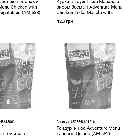
васолею і овочами
Курка в соусі Тікка Масала з
Menu Chicken with
рисом басматі Adventure Menu
vegetables (AM 688)
Chicken Tikka Masala with
Basmati rice 115 г (AM 201)
423 грн
648613061
Артикул: 8595648611210
2
Тандурі кіноа Adventure Menu
ловичина з
Tandoori Quinoa (AM 682)