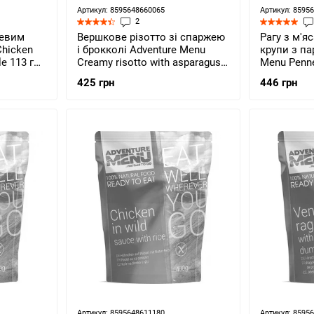
Артикул: 8595648660065
Артикул: 8595
2
чевим
Вершкове різотто зі спаржею
Рагу з м'яс
Chicken
і брокколі Adventure Menu
крупи з п
le 113 г
Creamy risotto with asparagus
Menu Penne
and broccoli 124 г (AM 207)
Parmesan 1
425 грн
446 грн
Артикул: 8595648611180
Артикул: 8595