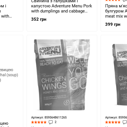
Свинина з галушками і
м і
капустою Adventure Menu Pork
Пряна м'яс
и
with dumplings and cabbage
булгуром A
 with
(AM 690)
meat mix wi
352 грн
05 г (AM
206)
399 грн
Артикул: 8595648611265
Артикул: 8595
2
ицею