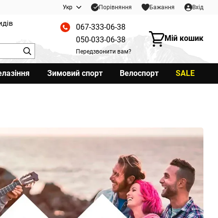
Порівняння
Укр
Бажання
Вхід
идів
067-333-06-38
Мій кошик
050-033-06-38
Передзвонити вам?
елазіння
Зимовий спорт
Велоспорт
SALE