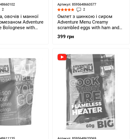
648660102
Артикул: 8595648660577
2
2
а, овочів і манної
Омлет з шинкою і сиром
армезаном Adventure
Adventure Menu Creamy
 Bolognese with
scrambled eggs with ham and
05 г (AM 205)
cheese 112 г (AM 309)
399 грн
648611135
Артикул: 8595648620069