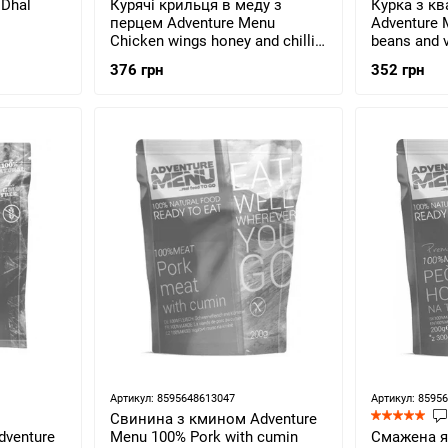
 Dhal
Курячі крильця в меду з
Курка з к
перцем Adventure Menu
Adventure 
Chicken wings honey and chilli
beans and 
300г (AM 693)
376 грн
352 грн
Артикул: 8595648613047
Артикул: 8595
Свинина з кмином Adventure
dventure
Menu 100% Pork with cumin
Смажена я