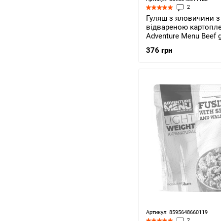
2
Гуляш з яловичини з
відвареною картопл
Adventure Menu Beef 
with potatoes (AM 684
376 грн
Артикул: 8595648660119
2