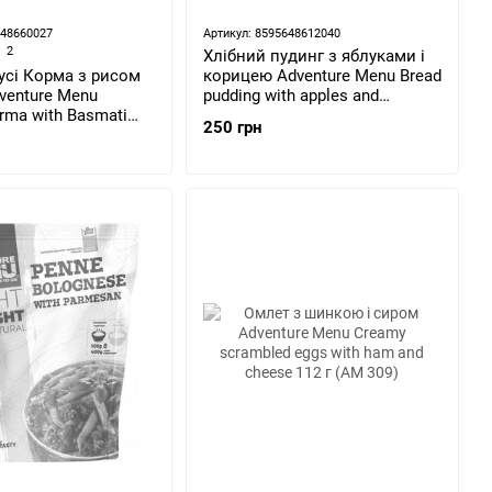
648660027
Артикул: 8595648612040
2
Хлібний пудинг з яблуками і
усі Корма з рисом
корицею Adventure Menu Bread
venture Menu
pudding with apples and
rma with Basmati
cinnamon (AM 621)
250 грн
203)