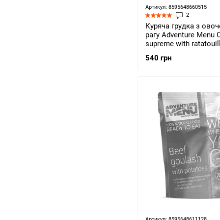
Артикул: 8595648660515
2
Куряча грудка з ово
рагу Adventure Menu 
supreme with ratatouil
(AM 302)
540 грн
Артикул: 8595648611128