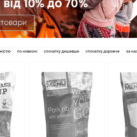
рністю
по новизні
спочатку дешевше
спочатку дорожче
за на