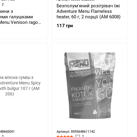
2
Безполум'яний розігрівач їжі
нини з
Adventure Menu Flameless
ими галушками
heater, 60 г, 2 порції (AM 6008)
Menu Venison ragout
117 грн
oes dumplings (AM
648660041
Артикул: 8595648611142
2
2