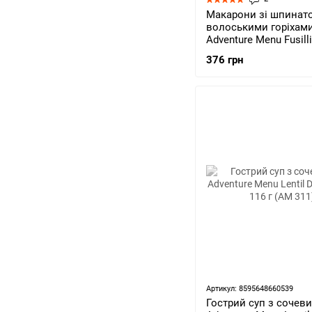
Макарони зі шпинато
волоськими горіхам
Adventure Menu Fusilli
spinach and walnuts 1
376 грн
208)
Артикул: 8595648660539
Гострий суп з сочев