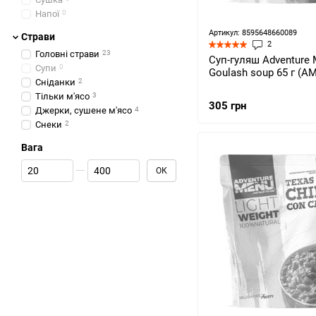
Напої
0
Артикул: 8595648660089
Страви
2
Головні страви
23
Суп-гуляш Adventure
Супи
0
Goulash soup 65 г (AM
Сніданки
2
Тільки м'ясо
3
305 грн
Джерки, сушене м'ясо
4
Снеки
2
Вага
Від Вага
До Вага
ОК