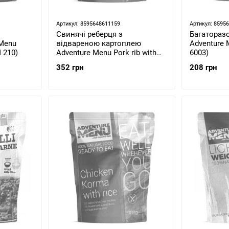
Артикул: 8595648611159
Артикул: 8595
Свинячі реберця з
Багаторазо
 Menu
відвареною картоплею
Adventure 
 210)
Adventure Menu Pork rib with
6003)
potatoes (AM 686)
352 грн
208 грн