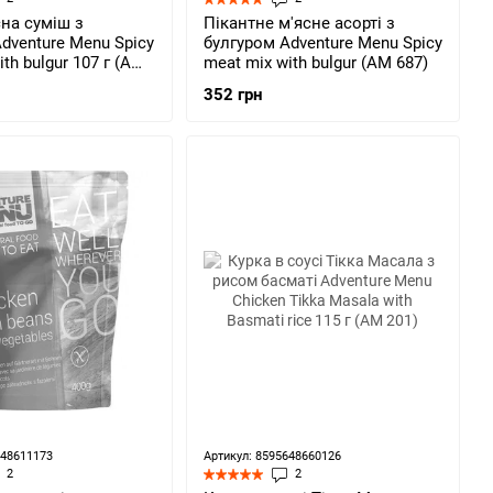
на суміш з
Пікантне м'ясне асорті з
dventure Menu Spicy
булгуром Adventure Menu Spicy
th bulgur 107 г (AM
meat mix with bulgur (AM 687)
352 грн
648611173
Артикул: 8595648660126
2
2