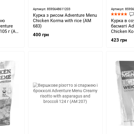
Артикул: 8595648611203
Артикул: 8595
Курка з рисом Adventure Menu
ою
Chicken Korma with rice (AM
Курка в со
enture
683)
басматі Ad
 105 г (AM
Chicken Ko
400 грн
110 г (AM 
423 грн