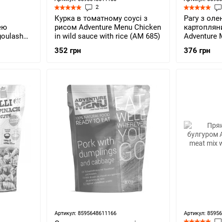
2
Курка в томатному соусі з
Рагу з оле
ею
рисом Adventure Menu Chicken
картоплян
goulash
in wild sauce with rice (AM 685)
Adventure 
)
with potat
352 грн
376 грн
689)
Артикул: 8595648611166
Артикул: 8595