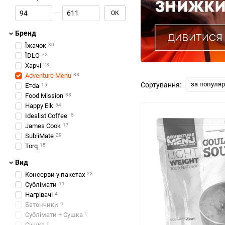
Від Ціна, грн
До Ціна, грн
ОК
Бренд
Їжачок
30
ЇDLO
72
Харчі
28
Adventure Menu
38
за популя
Сортування:
E=da
15
Food Mission
38
Happy Elk
54
Idealist Coffee
5
James Cook
17
SubliMate
29
Torq
15
Вид
Консерви у пакетах
23
Сублімати
11
Нагрівачі
4
Батончики
0
Сублімати + Сушка
0
Сушка
0