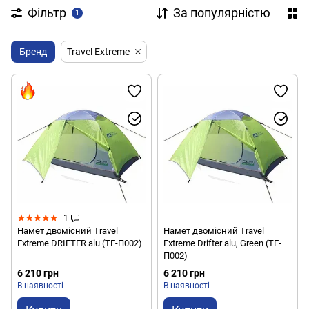
Фільтр
За популярністю
1
Бренд
Travel Extreme
1
Намет двомісний Travel
Намет двомісний Travel
Extreme DRIFTER alu (ТE-П002)
Extreme Drifter alu, Green (ТE-
П002)
6 210 грн
6 210 грн
В наявності
В наявності