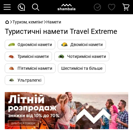
Туризм, кемпінг
Намети
Туристичні намети Travel Extreme
Одномісні намети
Двомісні намети
Тримісні намети
Чотиримісні намети
П'ятимісні намети
Шестимісні та більше
Ультралегкі