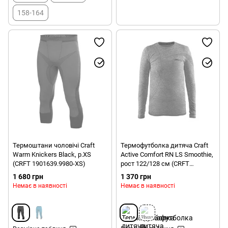
158-164
Термоштани чоловічі Craft
Термофутболка дитяча Craft
Warm Knickers Black, p.XS
Active Comfort RN LS Smoothie,
(CRFT 1901639.9980-XS)
рост 122/128 см (CRFT
1903777.B403-122/128)
1 680 грн
1 370 грн
Немає в наявності
Немає в наявності