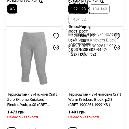
Розмірна таблиця
Розмірна таблиця
XS
122-128
134-140
146-152
Термоштани 3\4 жіночі Craft
Термоштани 3\4 чоловічі Craft
Zero Extreme Knickers
Warm Knickers Black, p.XS
Electric/Ash, p.XS (CRFT
(CRFT 1900261.1999-XS )
193756.1418-XS)
1 473 грн
1 401 грн
Немає в наявності
Немає в наявності