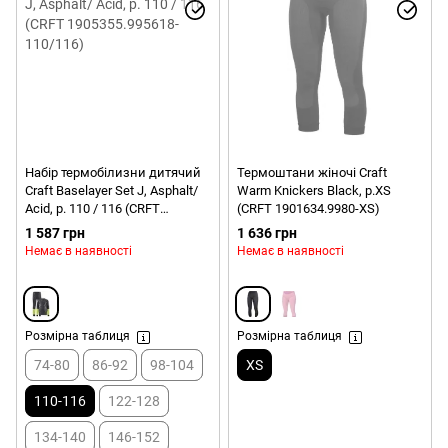
Набір термобілизни дитячий
Термоштани жіночі Craft
Craft Baselayer Set J, Asphalt/
Warm Knickers Black, p.XS
Acid, р. 110 / 116 (CRFT
(CRFT 1901634.9980-XS)
1905355.995618-110/116)
1 587 грн
1 636 грн
Немає в наявності
Немає в наявності
Розмірна таблиця
Розмірна таблиця
74-80
86-92
98-104
XS
110-116
122-128
134-140
146-152