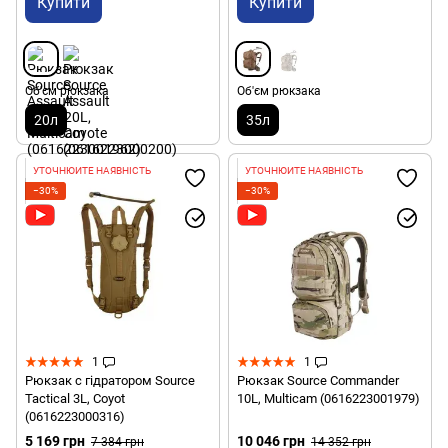
Купити
Купити
Об'єм рюкзака
Об'єм рюкзака
20л
35л
УТОЧНЮЙТЕ НАЯВНІСТЬ
УТОЧНЮЙТЕ НАЯВНІСТЬ
−30%
−30%
1
1
Рюкзак с гідратором Source
Рюкзак Source Commander
Tactical 3L, Coyot
10L, Multicam (0616223001979)
(0616223000316)
5 169 грн
10 046 грн
7 384 грн
14 352 грн