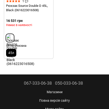
1
Рюкзак Source Double D 45L,
Black (0616223016508)
16 531 грн
Немає в наявності
Об'єм рюкзака
45л
067-333-06-38
050-033-06-38
Магазини
Повна версія сайту
Мапа сайту