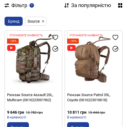
Фільтр
За популярністю
1
Бренд
Source
УТОЧНЮЙТЕ НАЯВНІСТЬ
УТОЧНЮЙТЕ НАЯВНІСТЬ
−30%
−30%
Рюкзак Source Assault 20L,
Рюкзак Source Patrol 35L,
Multicam (0616223001962)
Coyote (0616223018618)
9 646 грн
10 811 грн
13 780 грн
15 444 грн
В наявності
В наявності