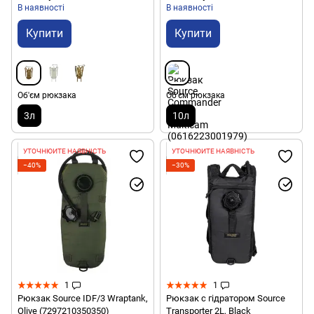
В наявності
В наявності
Купити
Купити
Об'єм рюкзака
Об'єм рюкзака
3л
10л
УТОЧНЮЙТЕ НАЯВНІСТЬ
УТОЧНЮЙТЕ НАЯВНІСТЬ
−40%
−30%
1
1
Рюкзак Source IDF/3 Wraptank,
Рюкзак с гідратором Source
Olive (7297210350350)
Transporter 2L, Black