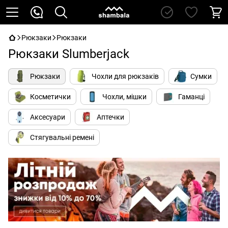
Рюкзаки
Рюкзаки
Рюкзаки Slumberjack
Рюкзаки
Чохли для рюкзаків
Сумки
Косметички
Чохли, мішки
Гаманці
Аксесуари
Аптечки
Стягувальні ремені