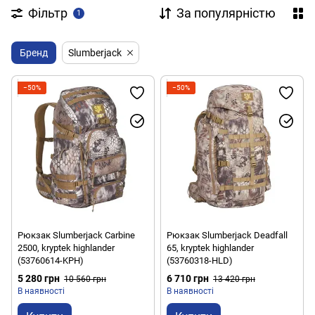
Фільтр
За популярністю
1
Бренд
Slumberjack
−50%
−50%
Рюкзак Slumberjack Carbine
Рюкзак Slumberjack Deadfall
2500, kryptek highlander
65, kryptek highlander
(53760614-KPH)
(53760318-HLD)
5 280 грн
6 710 грн
10 560 грн
13 420 грн
В наявності
В наявності