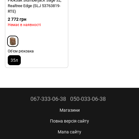
Рюкзак Slumberjack Sage 32,
Realtree Edge (SLJ 53763819-
RTE)
2 772 грн
Немає в наявності
Об'єм рюкзака
35л
067-333-06-38
050-033-06-38
Магазини
Повна версія сайту
Мапа сайту