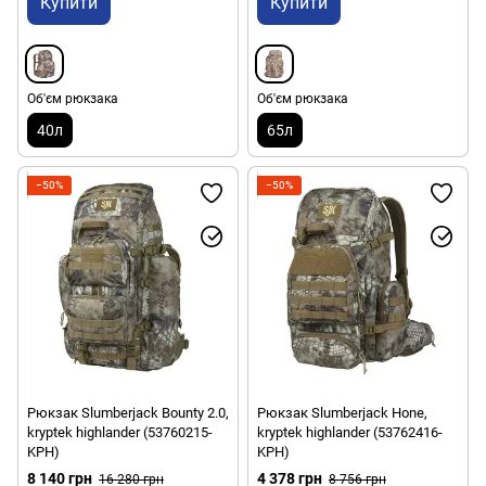
Купити
Купити
Об'єм рюкзака
Об'єм рюкзака
40л
65л
−50%
−50%
Рюкзак Slumberjack Bounty 2.0,
Рюкзак Slumberjack Hone,
kryptek highlander (53760215-
kryptek highlander (53762416-
KPH)
KPH)
8 140 грн
4 378 грн
16 280 грн
8 756 грн