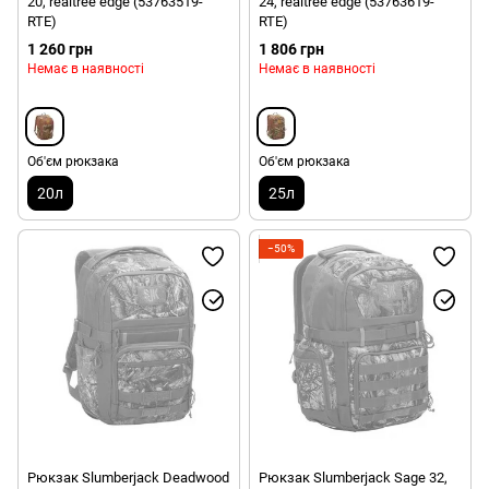
20, realtree edge (53763519-
24, realtree edge (53763619-
RTE)
RTE)
1 260 грн
1 806 грн
Немає в наявності
Немає в наявності
Об'єм рюкзака
Об'єм рюкзака
20л
25л
−50%
Рюкзак Slumberjack Deadwood
Рюкзак Slumberjack Sage 32,