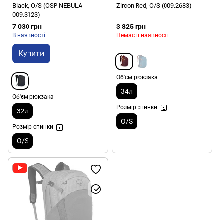
Black, O/S (OSP NEBULA-
Zircon Red, O/S (009.2683)
009.3123)
7 030 грн
3 825 грн
В наявності
Немає в наявності
Купити
Об'єм рюкзака
34л
Об'єм рюкзака
Розмір спинки
32л
O/S
Розмір спинки
O/S